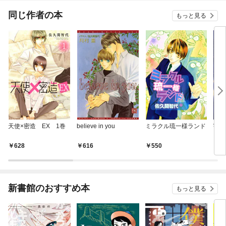
てく
OMI
同じ作者の本
もっと見る
天使×密造 EX 1巻
believe in you
ミラクル琉一様ランド
宇宙
（１
628
616
550
5
新書館のおすすめ本
もっと見る