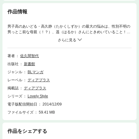
作品情報
男子高のあいどる・高久静（たかくしずか）の最大の悩みは、性別不明の
男っとこ前な母親（！？）、遥（はるか）さんにときめいていること！
不倫も近親愛も同性愛も、へっちゃらさと意気込む静に、彼に恋する小沢
（おざわ）や、友人の灰谷（はいたに）、英語教師の三上（みかみ）は、
振り回されっぱなし！ 謎が謎よび、混戦するらぶ・あ・ら・もーど第一
弾！
著者
佐久間智代
出版社
新書館
ジャンル
BLマンガ
レーベル
ディアプラス
掲載誌
ディアプラス
シリーズ
Lovely Style
電子版配信開始日
2014/12/09
ファイルサイズ
59.41 MB
作品をシェアする