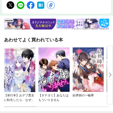
あわせてよく買われている本
【単行本】おデブ悪女
【タテヨミ】あなたは
結界師の一輪華
バッ
に転生したら、なぜか
もういりません
ロイ
ラスボス王子様に執着
今世
されています
りが