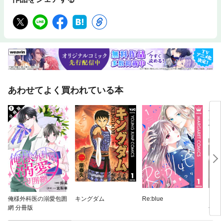
あわせてよく買われている本
俺様外科医の溺愛包囲
キングダム
Re:blue
うち
網 分冊版
せん