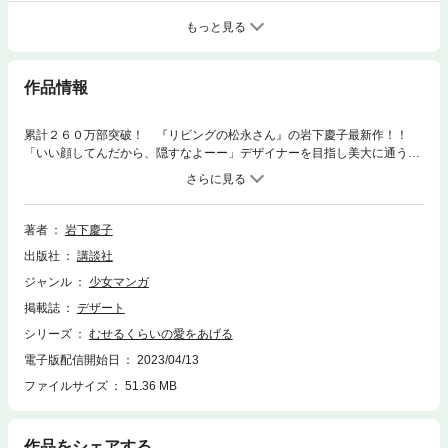
もっと見る
作品情報
累計２６０万部突破！ 『リビングの松永さん』の岩下慶子最新作！！
「いい顔してんだから、隠すなよーー」デザイナーを目指し美大に通うひ
ばりは、周りに比べて「普通」なのがコンプレックス。ある日ラーメン屋
で出会ったのは、同じ美大のバンドマン・ガク。自由で強引なガクに振り
回されながらも、ひばりの世界は大きく動き出して・・・！？マジメ美大
生×破天荒バンドマン、正反対なふたりの爆音ラブストーリー第１巻！
著者
岩下慶子
出版社
講談社
ジャンル
少女マンガ
掲載誌
デザート
シリーズ
むせるくらいの愛をあげる
電子版配信開始日
2023/04/13
ファイルサイズ
51.36 MB
作品をシェアする