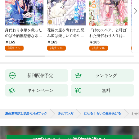
身代わり令嬢を救った
花嫁の座を奪われた忌
「姉のスペア」と呼ば
大好
のは冷酷無慈悲な氷の
み姫は楽しい亡命生活
れた身代わり人生は、
うお
王子の愛でした１
はじめます！１
今日でやめることにし
１
165
165
165
1
ます～辺境で自由を満
試読フル
試読フル
試読フル
試
喫中なので、今さら真
の聖女と言われても知
りません！～１
新刊配信予定
ランキング
キャンペーン
無料
漫画無料試し読みならdブック
少女マンガ
むせるくらいの愛をあげる
むせ