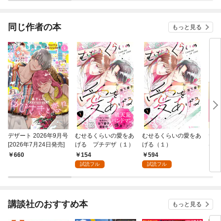
同じ作者の本
もっと見る
デザート 2026年9月号
むせるくらいの愛をあ
むせるくらいの愛をあ
素直
[2026年7月24日発売]
げる プチデザ（１）
げる（１）
は【
154
594
660
8
試読フル
試読フル
講談社のおすすめ本
もっと見る