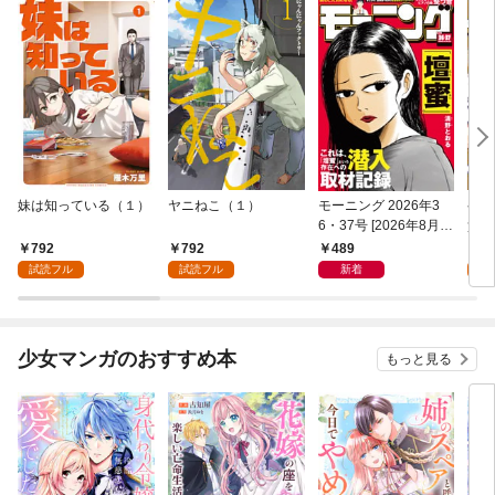
妹は知っている（１）
ヤニねこ（１）
モーニング 2026年3
ゲー
6・37号 [2026年8月6
貴族
日発売]
外れ
792
792
489
7
を駆
試読フル
試読フル
新着
試
して
少女マンガのおすすめ本
もっと見る