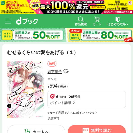
作品検索
カート
はじめての方へ
むせるくらいの愛をあげる（１）
無料
岩下慶子
マンガ
594
(税込)
5
pt
獲得
ポイント詳細
dカード利用でさらにポイント+2%
返品不可
無料で読む
カートへ