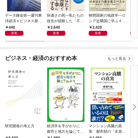
データ錬金術―週刊東
快適さの罠―私たちの
狭間国家の地政学―ロ
石橋
洋経済ｅビジネス新書
祖先が経験した「不快
シア近隣国に学ぶ４つ
―大
Ｎo.493
さ」が人生を充実させ
の生き残り戦略
９）
440
2,640
2,420
2
る
２０
新着
新着
新着
ビジネス・経済のおすすめ本
もっと見る
研究開発の考え方
経済学を手がかりに，
マンション高騰の真
リー
都市と地方を論じてみ
実 都市部の「非居住
「も
よう
化」が街を壊す
然と