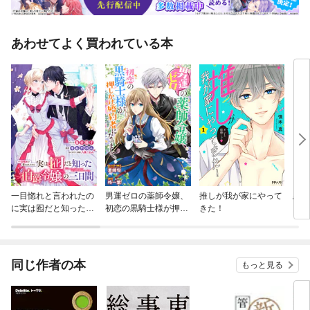
あわせてよく買われている本
一目惚れと言われたの
男運ゼロの薬師令嬢、
推しが我が家にやって
忍恋
に実は囮だと知った伯
初恋の黒騎士様が押し
きた！
爵令嬢の三日間 連載
かけ婚約者になりまし
版
て。 連載版
同じ作者の本
もっと見る