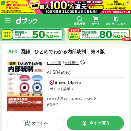
作品検索
カート
はじめての方へ
図解 ひとめでわかる内部統制 第３版
最新刊
仁木一彦
久保惠一
1,584
(税込)
14
pt
獲得
ポイント詳細
dカード利用でさらにポイント+2%
返品不可
カートへ
今すぐ買う