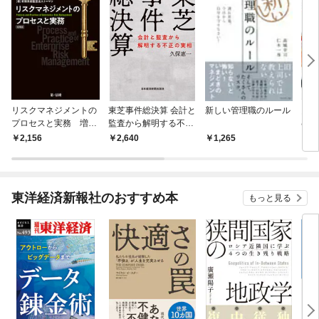
リスクマネジメントの
東芝事件総決算 会計と
新しい管理職のルール
図解
プロセスと実務 増補
監査から解明する不正
む内
版
の実相
版）
2,156
2,640
1,265
1,
東洋経済新報社のおすすめ本
もっと見る