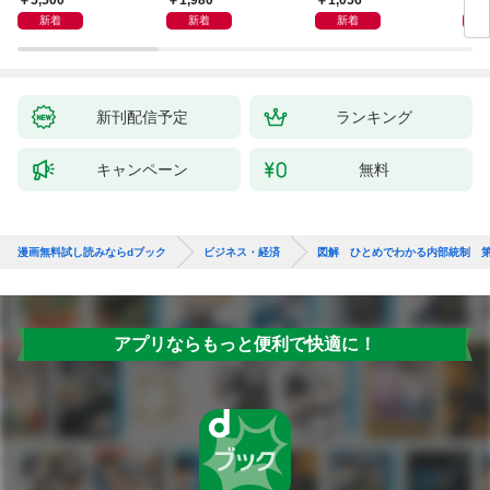
5,500
1,980
1,056
2,
イン
新着
新着
新着
果を
新刊配信予定
ランキング
キャンペーン
無料
漫画無料試し読みならdブック
ビジネス・経済
図解 ひとめでわかる内部統制 
アプリならもっと便利で快適に！