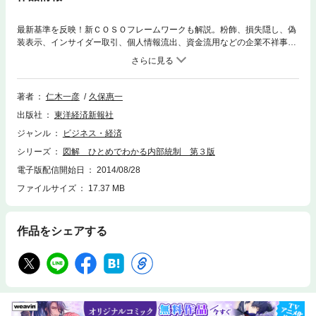
最新基準を反映！新ＣＯＳＯフレームワークも解説。粉飾、損失隠し、偽
装表示、インサイダー取引、個人情報流出、資金流用などの企業不祥事を
防ぐ仕組みがわかる。【主な内容】序 章 内部統制とは第１章 内部統
制の基本的枠組み第２章 日常業務に見る内部統制第３章 内部統制と会
社法第４章 内部統制報告制度（Ｊ－ＳＯＸ）第５章 内部統制と関連ト
ピック
著者
仁木一彦
久保惠一
出版社
東洋経済新報社
ジャンル
ビジネス・経済
シリーズ
図解 ひとめでわかる内部統制 第３版
電子版配信開始日
2014/08/28
ファイルサイズ
17.37 MB
作品をシェアする