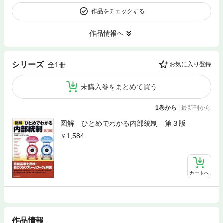
作品をチェックする
作品情報へ
シリーズ
全1冊
お気に入り登録
未購入巻をまとめて買う
1巻から
|
最新刊から
図解 ひとめでわかる内部統制 第３版
1,584
カートへ
作品情報