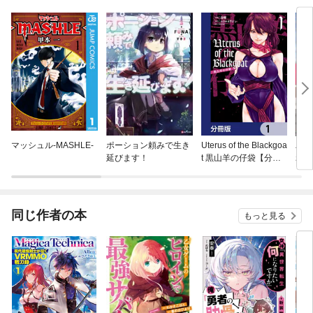
マッシュル-MASHLE-
ポーション頼みで生き
Uterus of the Blackgoa
パー
延びます！
t 黒山羊の仔袋【分冊
れた
版】
最強
ク）
同じ作者の本
もっと見る