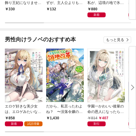
飾り王妃になりませ
ずが、主人公よりも溺
私が、辺境の地で氷の
れた
ん！【分冊版】１
愛されてるみたいです
軍神騎士団長に溺れる
が、
880
8
330
132
【分冊版】(ラワーレ
ほど愛されています１
伯に
新着
コミックス)1
１
男性向けラノベのおすすめ本
もっと見る
エロゲ好きな美少女
だから、私言ったわよ
学園一かわいい後輩の
くた
は、エロゲみたいなこ
ね？ 〜没落令嬢の案
命の恩人になったら、
ども
と全部シてほしい【電
外楽しい領地改革〜
通い妻になって関係を
858
814
407
8
1,430
子ＳＳ特典付き】
迫ってくる。
新着
試読増量
割引