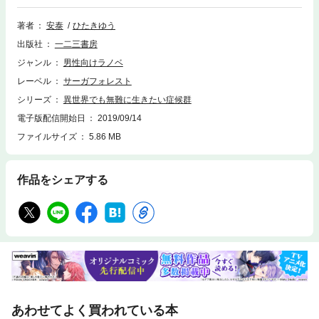
の下で暗躍するラーハイトが送り込んだ暗部たちを返り討ちにしたイリア
スたち一行。こうしてターイズの危機は去ったかに思えたが、収穫祭に更
著者
安泰
ひたきゆう
なる脅威が迫っていた……。
出版社
一二三書房
ジャンル
男性向けラノベ
レーベル
サーガフォレスト
シリーズ
異世界でも無難に生きたい症候群
電子版配信開始日
2019/09/14
ファイルサイズ
5.86 MB
作品をシェアする
あわせてよく買われている本