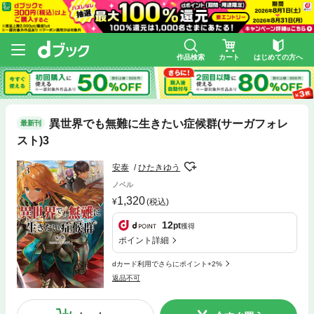
作品検索
カート
はじめての方へ
異世界でも無難に生きたい症候群(サーガフォレ
最新刊
スト)3
安泰
ひたきゆう
ノベル
1,320
(税込)
12
pt
獲得
ポイント詳細
dカード利用でさらにポイント+2%
返品不可