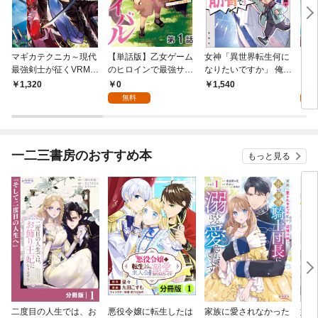
マギカテクニカ～現代
【単話版】乙女ゲーム
女神「異世界転生何に
Ｓ
最強剣士が征くVRMM
のヒロインで最強サバ
なりたいですか」 俺
～追
O戦刀録～ 1
イバル@COMIC 第1話
「勇者の肋骨で」 新装
の能
0
0
1,320
1,540
版【電子版限定SS付
ー』
無料
き】
～【
ク）
一二三書房のおすすめ本
もっと見る
二度目の人生では、お
悪役令嬢に転生したは
家族に愛されなかった
妹に