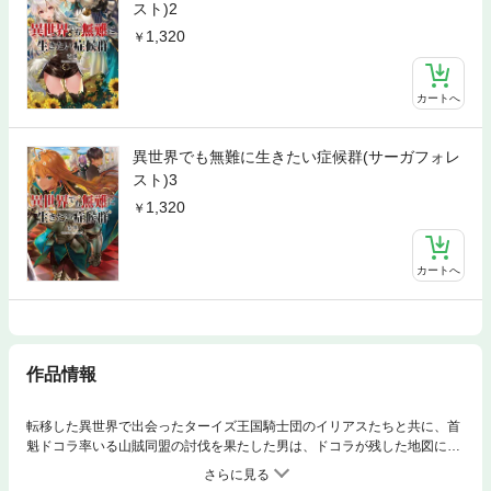
スト)2
1,320
カートへ
異世界でも無難に生きたい症候群(サーガフォレ
スト)3
1,320
カートへ
作品情報
転移した異世界で出会ったターイズ王国騎士団のイリアスたちと共に、首
魁ドコラ率いる山賊同盟の討伐を果たした男は、ドコラが残した地図に描
かれた場所で一冊の本を見つける。そこには過去に滅んだとされる魔王に
関することが書かれていた。その後本を解読できる男を暗殺すべく、魔王