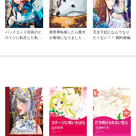
バッドエンド目前のヒ
異世界転移したら愛犬
王太子妃になんてなり
ロインに転生した私、
が最強になりました ～
たくない！！ 婚約者編
今世では恋愛するつも
シルバーフェンリルと
りがチートな兄が離し
俺が異世界暮らしを始
てくれません！？@C
めたら～ THE COMIC
OMIC