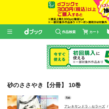
作品検索
カート
砂のささやき【分冊】 10巻
完結
アレキサンドラ・セラーズ