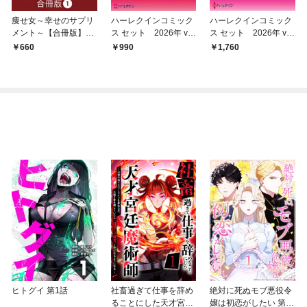
痩せ女～幸せのサプリ
ハーレクインコミック
ハーレクインコミック
メント～【合冊版】
ス セット 2026年 vo
ス セット 2026年 vo
（1）
l.778
l.904
660
990
1,760
ヒトグイ 第1話
社畜過ぎて仕事を辞め
絶対に死ぬモブ悪役令
ることにした天才宮廷
嬢は初恋がしたい 第1