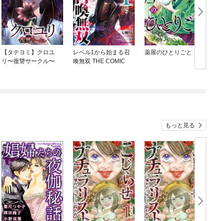
【タテヨミ】クロユ
レベル1から始まる召
薬屋のひとりごと
リ〜復讐サークル〜
喚無双 THE COMIC
もっと見る