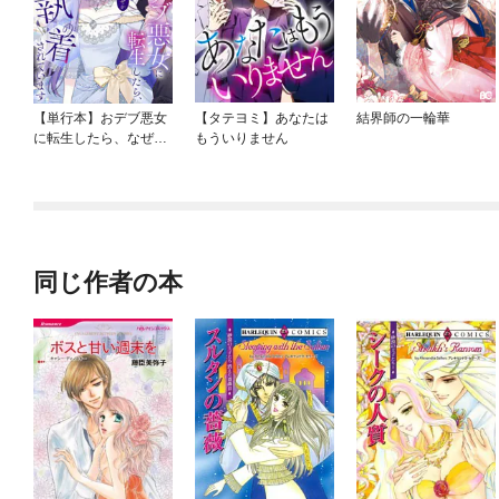
【単行本】おデブ悪女
【タテヨミ】あなたは
結界師の一輪華
に転生したら、なぜか
もういりません
ラスボス王子様に執着
されています
同じ作者の本