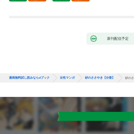
新刊配信予定
漫画無料試し読みならdブック
女性マンガ
砂のささやき【分冊】
砂のさ