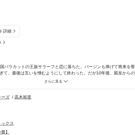
ト詳細
%
の国バラカットの王族サラーフと恋に落ちた。バージンも捧げて将来を
ぎて、最後は互いを憎むようにして終わった。だが10年後、親友から
願い、サラーフを誘惑して。でないと私、彼と無理やり結婚させられる
はやむなくバラカットの地に降り立った。そこにはもはや少年ではない
ラーズ
高木裕里
ミックス
分冊】