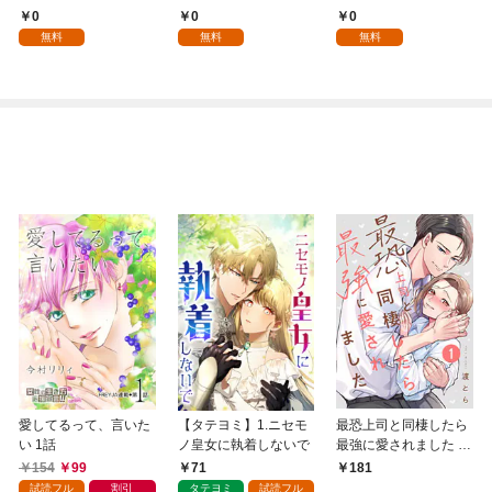
魔術師～辺境の地でス
話
0
0
0
ローライフを夢見る
無料
無料
無料
が、不届き者を倒して
いたら『最果ての魔
女』と呼ばれるように
なる～ 第1話
愛してるって、言いた
【タテヨミ】1.ニセモ
最恐上司と同棲したら
い 1話
ノ皇女に執着しないで
最強に愛されました 1
巻
154
99
71
181
試読フル
割引
タテヨミ
試読フル