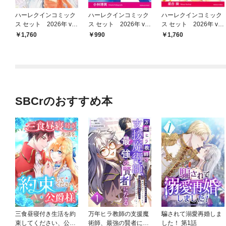
ハーレクインコミック
ハーレクインコミック
ハーレクインコミック
ス セット 2026年 vo
ス セット 2026年 vo
ス セット 2026年 vo
l.925
l.801
l.922
1,760
990
1,760
SBCrのおすすめ本
三食昼寝付き生活を約
万年ヒラ教師の支援魔
騙されて溺愛再婚しま
束してください、公爵
術師、最強の賢者にな
した！ 第1話