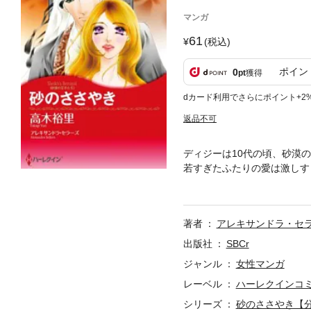
マンガ
61
(税込)
ポイン
0
pt
獲得
dカード利用でさらにポイント+2
返品不可
ディジーは10代の頃、砂漠
若すぎたふたりの愛は激しす
たりを再び結びつけた。「お
親友に泣きつかれ、ディジー
た彼がいて…。
著者
アレキサンドラ・セ
出版社
SBCr
ジャンル
女性マンガ
レーベル
ハーレクインコ
シリーズ
砂のささやき【