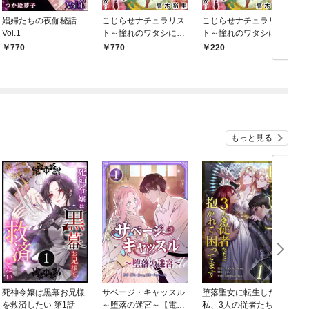
娼婦たちの夜伽秘話
こじらせナチュラリス
こじらせナチュラリス
Vol.1
ト～憧れのワタシに囚
ト～憧れのワタシに囚
われた女～ 単行本版
われた女～ 1巻
770
770
220
1巻
もっと見る
死神令嬢は黒幕お兄様
サベージ・キャッスル
堕落聖女に転生した
を救済したい 第1話
～堕落の迷宮～【電子
私、3人の従者たちに