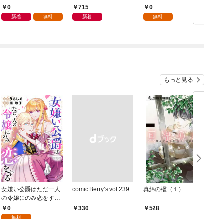
単行本版】 第1巻
抱かれて困ってます 第
0
715
0
1話
新着
無料
新着
無料
もっと見る
女嫌い公爵はただ一人
comic Berry’s vol.239
真綿の檻（１）
の令嬢にのみ恋をする
（分冊版）第１話
0
￥330
528
無料