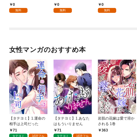
様 1話
る～不人気の支援魔術
0
0
0
師は給料泥棒だと魔術
無料
無料
無料
大学をクビになった
が、出世した元教え子
たちのおかげで何も困
らない件～ 第1話
女性マンガのおすすめ本
【タテヨミ】1.運命の
【タテヨミ】1.あなた
岩肌の花嫁は愛で溶か
相手は上司だった
はもういりません
される 1巻
71
71
363
タテヨミ
試読フル
タテヨミ
試読フル