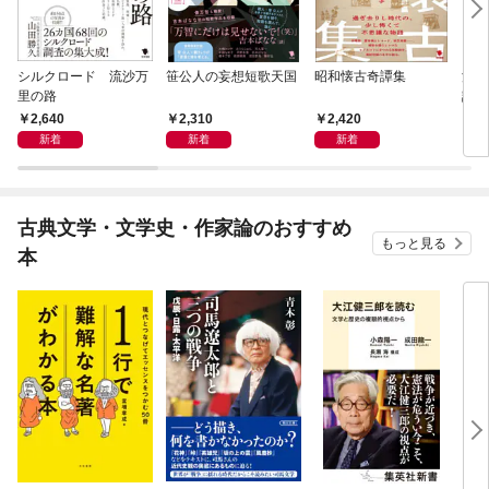
シルクロード 流沙万
笹公人の妄想短歌天国
昭和懐古奇譚集
流行
里の路
語
2,640
2,310
2,420
2,
新着
新着
新着
古典文学・文学史・作家論のおすすめ
もっと見る
本