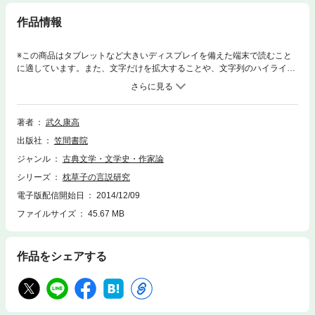
作品情報
※この商品はタブレットなど大きいディスプレイを備えた端末で読むこと
に適しています。また、文字だけを拡大することや、文字列のハイライ
ト、検索、辞書の参照、引用などの機能が使用できません。テクストをど
う読むか、読むとはどういうことか。テクストが同時代の社会的、歴史的
諸言説とどのようにかかわりを持ち、既存のテクスト言説が反復する言説
として、『枕草子』上に如何に構築されたか、そのメカニズムに迫る。
著者
武久康高
出版社
笠間書院
ジャンル
古典文学・文学史・作家論
シリーズ
枕草子の言説研究
電子版配信開始日
2014/12/09
ファイルサイズ
45.67 MB
作品をシェアする