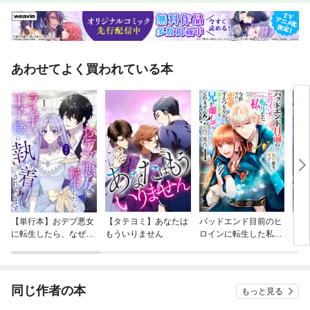
あわせてよく買われている本
【単行本】おデブ悪女
【タテヨミ】あなたは
バッドエンド目前のヒ
【タ
に転生したら、なぜか
もういりません
ロインに転生した私、
リ〜
ラスボス王子様に執着
今世では恋愛するつも
されています
りがチートな兄が離し
てくれません！？@C
OMIC
同じ作者の本
もっと見る