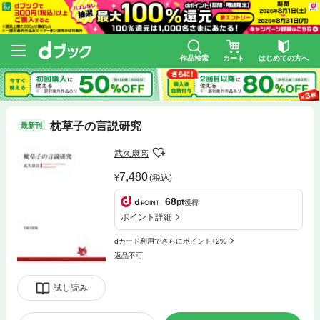
作品検索
カート
はじめての方へ
枕草子の言説研究
最新刊
武久康高
7,480
(税込)
68
pt
獲得
ポイント詳細
dカード利用でさらにポイント+2%
返品不可
試し読み