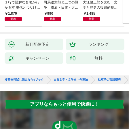
１行で難解な名著がわ
司馬遼太郎と三つの戦
大江健三郎を読む 文
出会
かる本 現代とつなげて
争 戊辰・日露・太平
学と歴史の複眼的視点
エッセンスをつかむ50
洋
から
1,870
990
1,485
1,
冊
新着
新着
新着
新刊配信予定
ランキング
キャンペーン
無料
漫画無料試し読みならdブック
古典文学・文学史・作家論
枕草子の言説研究
アプリならもっと便利で快適に！