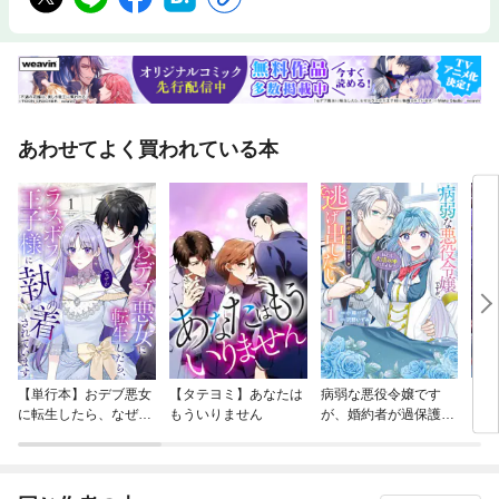
あわせてよく買われている本
【単行本】おデブ悪女
【タテヨミ】あなたは
病弱な悪役令嬢です
【タ
に転生したら、なぜか
もういりません
が、婚約者が過保護す
リ〜
ラスボス王子様に執着
ぎて逃げ出したい(私
されています
たち犬猿の仲でしたよ
ね！？)