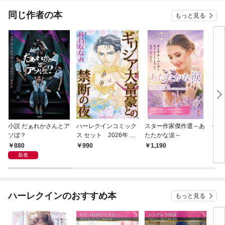
同じ作者の本
もっと見る
小説 だぁれかさんとア
ハーレクインコミック
スター作家傑作選～あ
侍タ
ソぼ？
ス セット 2026年 vo
たたかな涙～
l.790
880
990
1,190
1,
新着
ハーレクインのおすすめ本
もっと見る