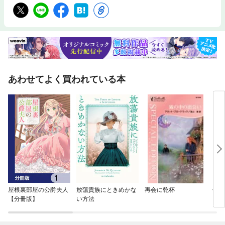
あわせてよく買われている本
屋根裏部屋の公爵夫人
放蕩貴族にときめかな
再会に乾杯
せつ
【分冊版】
い方法