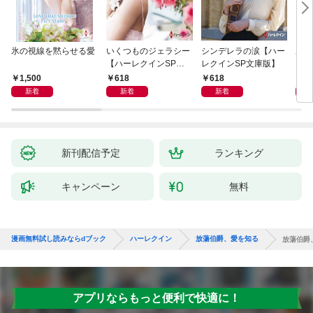
氷の視線を黙らせる愛
いくつものジェラシー
シンデレラの涙【ハー
あの
【ハーレクインSP文
レクインSP文庫版】
レク
庫版】
プレ
1,500
618
618
7
レア
新着
新着
新着
クシ
イン
シリ
新刊配信予定
ランキング
キャンペーン
無料
漫画無料試し読みならdブック
ハーレクイン
放蕩伯爵、愛を知る
放蕩伯爵
アプリならもっと便利で快適に！