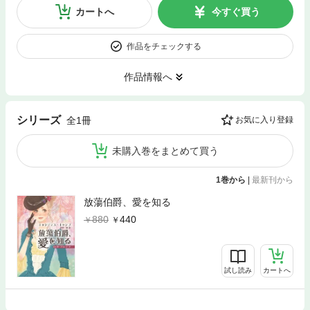
カートへ
今すぐ買う
作品をチェックする
作品情報へ
シリーズ
全1冊
お気に入り登録
未購入巻をまとめて買う
1巻から
|
最新刊から
放蕩伯爵、愛を知る
880
440
試し読み
カートへ