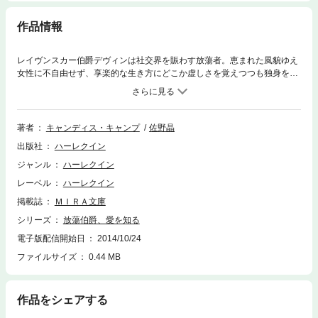
作品情報
レイヴンスカー伯爵デヴィンは社交界を賑わす放蕩者。恵まれた風貌ゆえ
女性に不自由せず、享楽的な生き方にどこか虚しさを覚えつつも独身を謳
歌している。一方で伯爵家の領地は困窮の一途を辿り、ついに長男の彼が
裕福な花嫁を娶るしかなくなった。そこで母が相手に選んだのが、莫大な
持参金を持つ、アメリカから英国に来たばかりのレディ。どうせ自国で嫁
ぎ先が見つからない、不器量な田舎者だろう。気乗りはしないが他に手も
著者
キャンディス・キャンプ
佐野晶
なく、腹を括ったデヴィンは彼女の邸宅に赴く。そしてろくに顔も見ぬま
出版社
ハーレクイン
ま求婚の言葉を口にするが……。
ジャンル
ハーレクイン
レーベル
ハーレクイン
掲載誌
ＭＩＲＡ文庫
シリーズ
放蕩伯爵、愛を知る
電子版配信開始日
2014/10/24
ファイルサイズ
0.44 MB
作品をシェアする