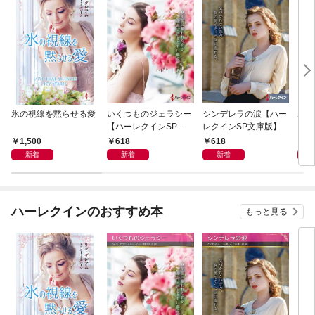
氷の視線を黙らせる愛
いくつものジェラシー
シンデレラの涙【ハー
あの
【ハーレクインSP文
レクインSP文庫版】
レク
庫版】
プレ
1,500
618
618
7
レア
新着
新着
新着
クシ
イン
シリ
ハーレクインのおすすめ本
もっと見る