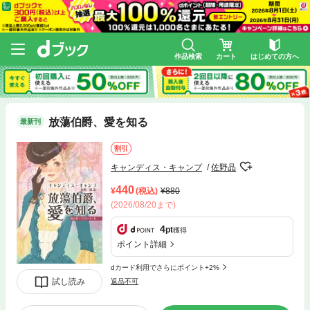
作品検索
カート
はじめての方へ
放蕩伯爵、愛を知る
最新刊
割引
キャンディス・キャンプ
佐野晶
440
(税込)
880
(2026/08/20まで)
4
pt
獲得
ポイント詳細
dカード利用でさらにポイント+2%
試し読み
返品不可