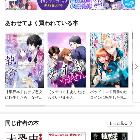
あわせてよく買われている本
【単行本】おデブ悪女
【タテヨミ】あなたは
バッドエンド目前のヒ
結界
に転生したら、なぜか
もういりません
ロインに転生した私、
ラスボス王子様に執着
今世では恋愛するつも
されています
りがチートな兄が離し
てくれません！？@C
OMIC
同じ作者の本
もっと見る