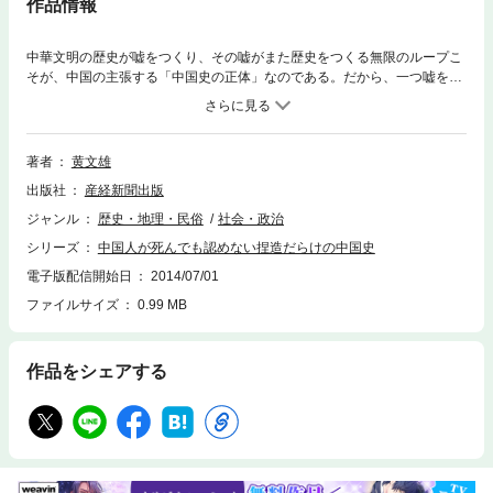
作品情報
中華文明の歴史が嘘をつくり、その嘘がまた歴史をつくる無限のループこ
そが、中国の主張する「中国史の正体」なのである。だから、一つ嘘を認
めれば、歴史を誇る「中国」は足下から崩れることになる。中国の歴史と
は巨大な嘘なのである。だからこそ、中国人は死んでも真実の歴史を認め
ない。
著者
黄文雄
出版社
産経新聞出版
ジャンル
歴史・地理・民俗
社会・政治
シリーズ
中国人が死んでも認めない捏造だらけの中国史
電子版配信開始日
2014/07/01
ファイルサイズ
0.99 MB
作品をシェアする