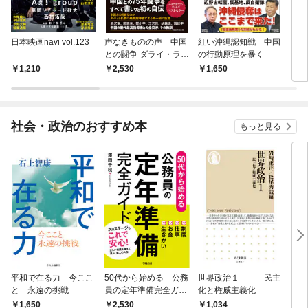
日本映画navi vol.123
声なきものの声 中国
紅い沖縄認知戦 中国
STAG
との闘争 ダライ・ラマ
の行動原理を暴く
自伝
1,210
2,530
1,650
1,
社会・政治のおすすめ本
もっと見る
平和で在る力 今ここ
50代から始める 公務
世界政治１ ――民主
「力
と 永遠の挑戦
員の定年準備完全ガイ
化と権威主義化
く 
ド
1,650
2,530
1,
1,034