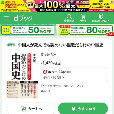
作品検索
カート
はじめての方へ
中国人が死んでも認めない捏造だらけの中国史
最新刊
黄文雄
1,430
(税込)
13
pt
獲得
ポイント詳細
dカード利用でさらにポイント+2%
返品不可
カートへ
今すぐ買う