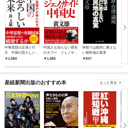
中華思想の正体と行
中国人も知らない歴史
学校では絶対に教えな
バイ
方 中国の恐ろしい未
のタブー ジェノサイ
い植民地の真実
す新
来
ドの中国史
震す
1,584
1,485
837
1,
方
産経新聞出版のおすすめ本
もっと見る