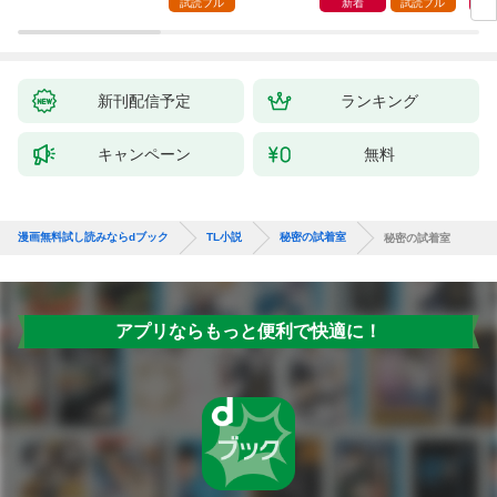
試読フル
新着
試読フル
新刊配信予定
ランキング
キャンペーン
無料
漫画無料試し読みならdブック
TL小説
秘密の試着室
秘密の試着室
アプリならもっと便利で快適に！