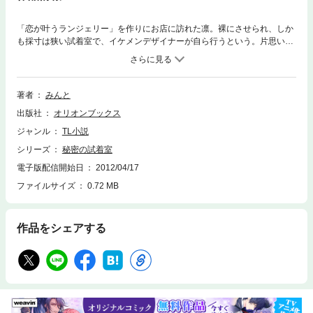
「恋が叶うランジェリー」を作りにお店に訪れた凛。裸にさせられ、しか
も採寸は狭い試着室で、イケメンデザイナーが自ら行うという。片思いの
人に告白しようと思っていたのに、彼の甘い指が初めての凛をとかし
て……。恋と体がハラハラと交差する、みんと作、ちょっとエッチな恋愛
小説。
著者
みんと
出版社
オリオンブックス
ジャンル
TL小説
シリーズ
秘密の試着室
電子版配信開始日
2012/04/17
ファイルサイズ
0.72 MB
作品をシェアする