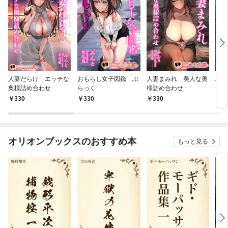
人妻だらけ エッチな
おもらし女子図鑑 ぶ
人妻まみれ 美人な奥
パン
奥様詰め合わせ
らっく
様詰め合わせ
た‼
中
330
330
330
3
オリオンブックスのおすすめ本
もっと見る