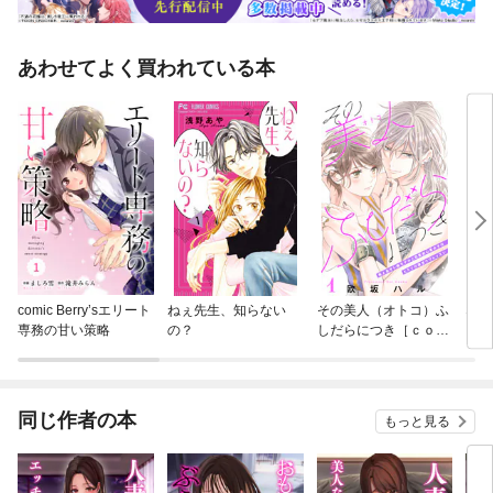
あわせてよく買われている本
comic Berry’sエリート
ねぇ先生、知らない
その美人（オトコ）ふ
ない
専務の甘い策略
の？
しだらにつき［ｃｏｍ
ちは
ｉｃ ｔｉｎｔ］分冊
版
同じ作者の本
もっと見る