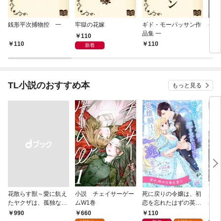
銭形平次捕物控 一
牢獄の花嫁
ギド・モーパッサン作
一寸
品集 一
110
110
110
1
新着
TL小説のおすすめ本
もっと見る
花散らす獣～愛に飢え
小説 チェイサーゲー
死に戻りの令嬢は、初
男を
たヤクザは、孤独な私
ムW1巻
恋を忘れたはずの英雄
が、
をかき乱す～
騎士から一途に愛され
護衛
660
110
6
￥990
る【１】
誘惑