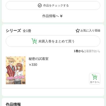
作品をチェックする
作品情報へ
シリーズ
全1冊
お気に入り登録
未購入巻をまとめて買う
1巻から
|
最新刊から
秘密の試着室
330
カートへ
作品情報