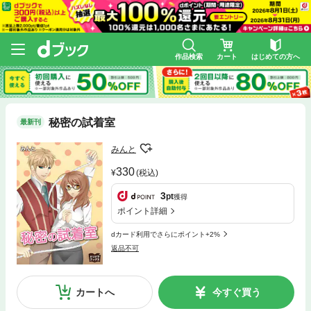
作品検索
カート
はじめての方へ
秘密の試着室
最新刊
みんと
330
(税込)
3
pt
獲得
ポイント詳細
dカード利用でさらにポイント+2%
返品不可
カートへ
今すぐ買う