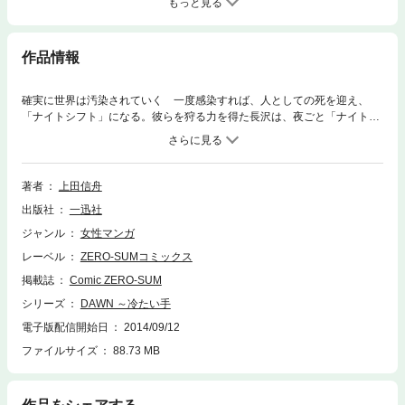
もっと見る
作品情報
確実に世界は汚染されていく 一度感染すれば、人としての死を迎え、
「ナイトシフト」になる。彼らを狩る力を得た長沢は、夜ごと「ナイトシ
フト」たちと闘うが、これまでにない形に進化し始めた人類の敵は―。上
田信舟が描くオカルティックホラー待望の第4巻！
著者
上田信舟
出版社
一迅社
ジャンル
女性マンガ
レーベル
ZERO-SUMコミックス
掲載誌
Comic ZERO-SUM
シリーズ
DAWN ～冷たい手
電子版配信開始日
2014/09/12
ファイルサイズ
88.73 MB