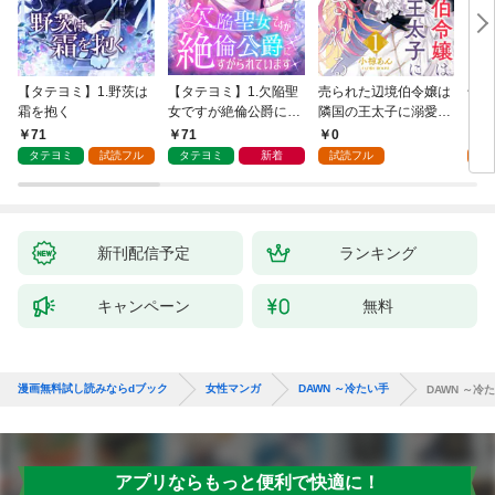
【タテヨミ】1.野茨は
【タテヨミ】1.欠陥聖
売られた辺境伯令嬢は
千鶴
霜を抱く
女ですが絶倫公爵にす
隣国の王太子に溺愛さ
に一
がられています
れる 1
【分
71
71
0
0
家の
タテヨミ
試読フル
タテヨミ
新着
試読フル
新刊配信予定
ランキング
キャンペーン
無料
漫画無料試し読みならdブック
女性マンガ
DAWN ～冷たい手
DAWN ～冷た
アプリならもっと便利で快適に！