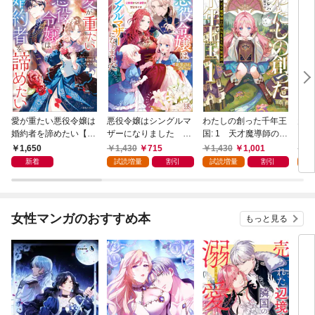
愛が重たい悪役令嬢は
悪役令嬢はシングルマ
わたしの創った千年王
天才
婚約者を諦めたい【特
ザーになりました 双
国: 1 天才魔導師の自
【特
典SS付】
子を引き取りましたが
由気ままな転生無双譚
1,650
1,430
715
1,430
1,001
1,
公爵様からの溺愛は想
【特典SS付】
新着
試読増量
割引
試読増量
割引
試
定外です【特典SS
付】
女性マンガのおすすめ本
もっと見る