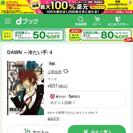
作品検索
カート
はじめての方へ
DAWN ～冷たい手: 4
完結
上田信舟
マンガ
607
(税込)
5
pt
獲得
ポイント詳細
dカード利用でさらにポイント+2%
返品不可
カートへ
今すぐ買う