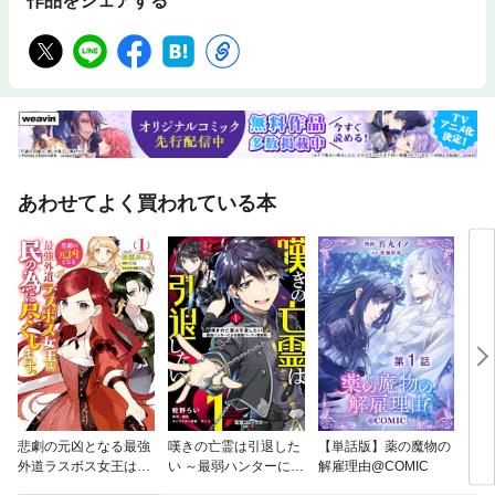
作品をシェアする
あわせてよく買われている本
悲劇の元凶となる最強
嘆きの亡霊は引退した
【単話版】薬の魔物の
ジャ
外道ラスボス女王は民
い ～最弱ハンターによ
解雇理由@COMIC
の為に尽くします。
る最強パーティ育成術