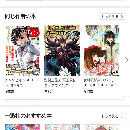
～
同じ作者の本
もっと見る
チャンピオンRED 2
聖闘士星矢 冥王異伝
女神異聞録ペルソナ
から
026年9月号
ダークウィング 1
BE YOUR TRUE MIN
D（コミック） １
929
704
792
6
一迅社のおすすめ本
もっと見る