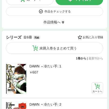
作品をチェックする
作品情報へ
全6冊
シリーズ
お気に入り登録
完結
未購入巻をまとめて買う
1巻から
|
最新刊から
DAWN ～冷たい手: 1
607
カートへ
DAWN ～冷たい手: 2