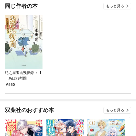
OMI
同じ作者の本
もっと見る
紀之屋玉吉残夢録 ： 1
あばれ幇間
550
双葉社のおすすめ本
もっと見る