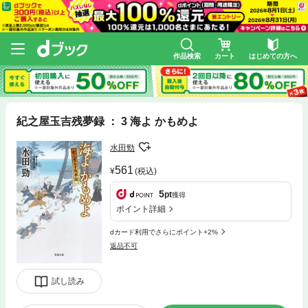
作品検索
カート
はじめての方へ
紀之屋玉吉残夢録 ： 3 海よ かもめよ
水田勁
561
(税込)
5
pt
獲得
ポイント詳細
dカード利用でさらにポイント+2%
返品不可
試し読み