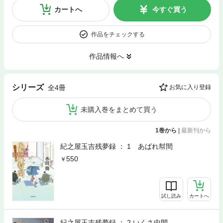
カートへ
今すぐ買う
作品をチェックする
作品情報へ
シリーズ
全4冊
お気に入り登録
未購入巻をまとめて買う
1巻から
|
最新刊から
紀之屋玉吉残夢録 ： 1 あばれ幇間
550
試し読み
カートへ
紀之屋玉吉残夢録 ： 2 いくさ中間