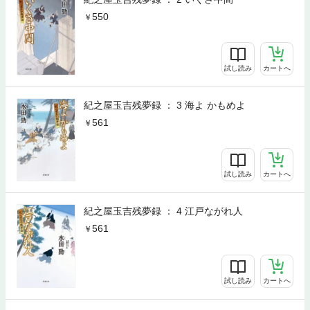
550
試し読み
カートへ
紀之屋玉吉残夢録 ： 3 海よ かもめよ
561
試し読み
カートへ
紀之屋玉吉残夢録 ： 4 江戸ながれ人
561
試し読み
カートへ