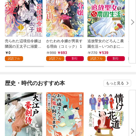
売られた辺境伯令嬢は
かたわれ令嬢が男装す
追放聖女のどろんこ農
小林
隣国の王太子に溺愛さ
る理由（コミック） 1
園生活～いつのまにか
ゴン
れる 1
隣国を救ってしまいま
0
990
693
770
539
7
した～（コミック） 1
試読フル
試読フル
割引
試読フル
割引
試
歴史・時代のおすすめ本
もっと見る