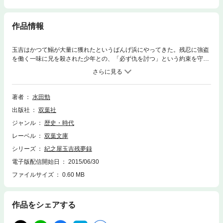
作品情報
玉吉はかつて鰯が大量に獲れたというばんげ浜にやってきた。残忍に強盗
を働く一味に兄を殺された少年との、「必ず仇を討つ」という約束を守る
ために今回は奉行所からの依頼ではなく、自ら志願し追討の命を受けたの
だった。そんななか、久しぶりの大漁の予感に沸くばんげ浜に、隣の浜と
の問題が持ち上がり――。はたして玉吉は、強盗団を成敗することができ
るのか!? 大好評シリーズ第三弾！
著者
水田勁
出版社
双葉社
ジャンル
歴史・時代
レーベル
双葉文庫
シリーズ
紀之屋玉吉残夢録
電子版配信開始日
2015/06/30
ファイルサイズ
0.60 MB
作品をシェアする