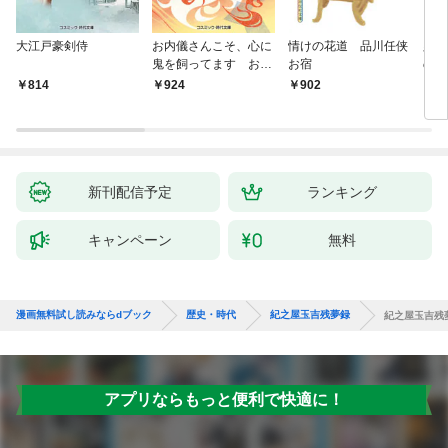
大江戸豪剣侍
お内儀さんこそ、心に
情けの花道 品川任侠
必殺
鬼を飼ってます おけ
お宿
の弦
いの戯作手帖
814
924
902
8
新刊配信予定
ランキング
キャンペーン
無料
漫画無料試し読みならdブック
歴史・時代
紀之屋玉吉残夢録
紀之屋玉吉残夢
アプリならもっと便利で快適に！