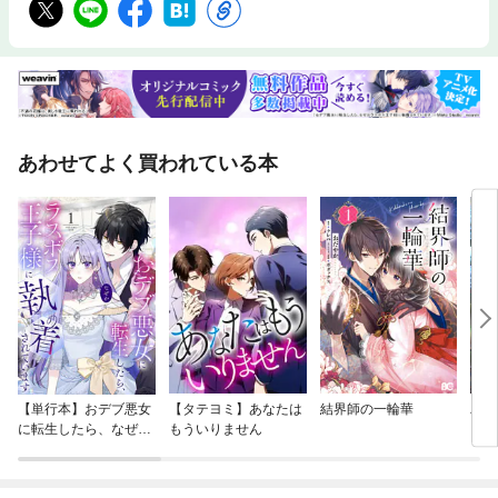
あわせてよく買われている本
【単行本】おデブ悪女
【タテヨミ】あなたは
結界師の一輪華
バッ
に転生したら、なぜか
もういりません
ロイ
ラスボス王子様に執着
今世
されています
りが
てく