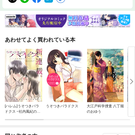
あわせてよく買われている本
[ハレム]うそつきパラ
うそつきパラドクス
大江戸科学捜査 八丁堀
皇帝
ドクス −社内風紀のみ
のおゆう
だしかた−