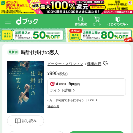
作品検索
カート
はじめての方へ
時計仕掛けの恋人
最新刊
ピーター・スワンソン
棚橋志行
990
(税込)
9
pt
獲得
ポイント詳細
dカード利用でさらにポイント+2%
返品不可
試し読み