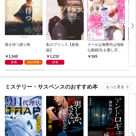
風を待つ渡り鳥
私のプリンス【新装
クールな御曹司は地味
濃蜜
版】
な眼鏡OLを愛し尽く
長の
したい【分冊版】 1
版】
1,540
1,232
165
1
話
新着
試読増量
新着
ミステリー・サスペンスのおすすめ本
もっと見る