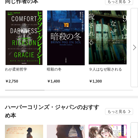
同じ作者の本
もっと見る
わが柔術哲学
暗殺の冬
９人はなぜ殺される
フ
シテ
2,750
1,400
1,300
1,
ハーパーコリンズ・ジャパンのおすす
もっと見る
め本