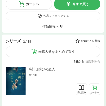
カートへ
今すぐ買う
作品をチェックする
作品情報へ
シリーズ
全1冊
お気に入り登録
未購入巻をまとめて買う
1巻から
|
最新刊から
時計仕掛けの恋人
990
試し読み
カートへ