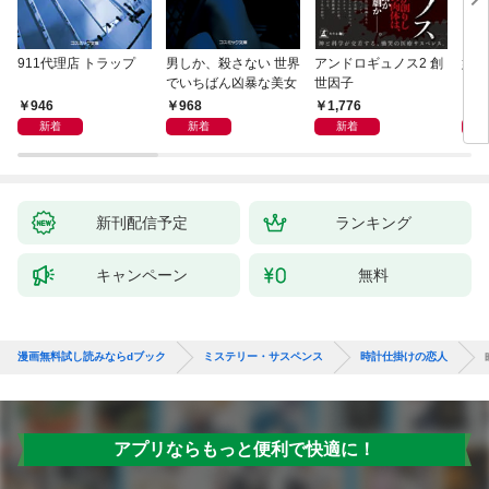
911代理店 トラップ
男しか、殺さない 世界
アンドロギュノス2 創
姐御
でいちばん凶暴な美女
世因子
946
968
1,776
1,
新着
新着
新着
新刊配信予定
ランキング
キャンペーン
無料
漫画無料試し読みならdブック
ミステリー・サスペンス
時計仕掛けの恋人
アプリならもっと便利で快適に！