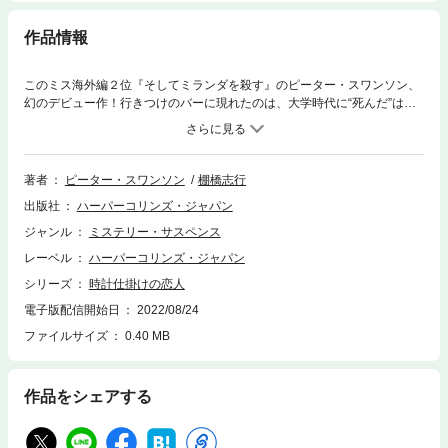
作品情報
このミス海外編２位『そしてミランダを殺す』のピーター・スワンソン、
幻のデビュー作！行きつけのバーに現れたのは、大学時代に“死んだ”はず
の恋人だった――彼女に心奪われた者には、悪夢が待っている。出版社に
勤める中年男性ジョージは会社帰りの金曜日、バーで魅惑的な女に目を奪
われる。それは学生時代に“死んだ”はずの恋人リアナだった。「ある男に
狙われていて助けてほしい」――関わるべきでないと知りながらジョージ
著者
ピーター・スワンソン
棚橋志行
は否応なくリアナの言葉に引き込まれてゆくが、やがて周囲で殺人事件が
出版社
ハーパーコリンズ・ジャパン
起き、自らが容疑者としてとんでもない悪夢の渦中にいると気づく……先
読み不能の極上ミステリー！
ジャンル
ミステリー・サスペンス
レーベル
ハーパーコリンズ・ジャパン
シリーズ
時計仕掛けの恋人
電子版配信開始日
2022/08/24
ファイルサイズ
0.40 MB
作品をシェアする