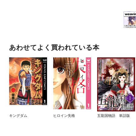
あわせてよく買われている本
キングダム
ヒロイン失格
五龍国物語 単話版