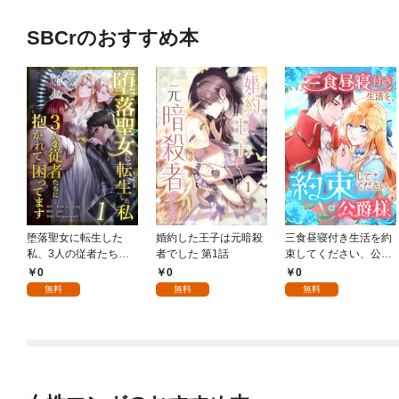
SBCrのおすすめ本
堕落聖女に転生した
婚約した王子は元暗殺
三食昼寝付き生活を約
私、3人の従者たちに
者でした 第1話
束してください、公爵
抱かれて困ってます 第
様 1話
0
0
0
1話
無料
無料
無料