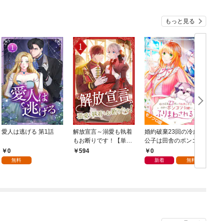
もっと見る
愛人は逃げる 第1話
解放宣言～溺愛も執着
婚約破棄23回の冷血貴
もお断りです！【単行
公子は田舎のポンコツ
本版】 1巻
令嬢にふりまわされる
0
0
594
モノクロ版 第1話
無料
新着
無料