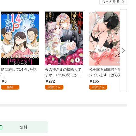
もっと見る
島に旅して14Pした話
火の神さまの掃除人で
私を叱る日鷹君と毎晩
1
すが、いつの間にか花
シています［ばら売
嫁として溺愛されてい
り］ 第1話
0
272
165
ます【単話】（１）
無料
試読フル
試読フル
無料