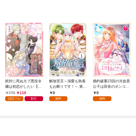
絶対に死ぬモブ悪役令
解放宣言～溺愛も執着
婚約破棄23回の冷血貴
嬢は初恋がしたい【単
もお断りです！～ 第1
公子は田舎のポンコツ
行本版】 1巻
話
令嬢にふりまわされる
770
110
0
0
1話
試読フル
割引
無料
無料