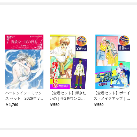
ハーレクインコミック
【全巻セット】輝きた
【全巻セット】ボーイ
ス セット 2026年 vo
いの｜全2巻ワンコイ
ズ・メイクアップ｜全
l.903
ン！！
2巻ワンコイン！！
1,760
550
550