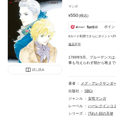
マンガ
550
(税込)
ポイン
5
pt
獲得
dカード利用でさらにポイント+2
返品不可
1789年9月。プルーデン
事も与えられず朝から晩まで
れそうになったそのとき、豪
試し読み
出会い、恋をする－－身分違
著者
メグ・アレクサンダ
出版社
SBCr
ジャンル
女性マンガ
レーベル
ハーレクインコ
シリーズ
汚れた顔の天使