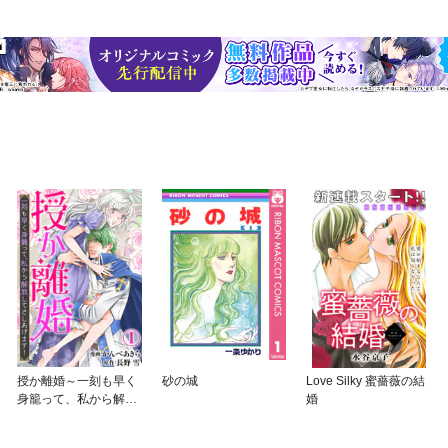
授か離婚～一刻も早く
砂の城
Love Silky 蜜薔薇の結
身籠って、私から解放
婚
してさしあげます！