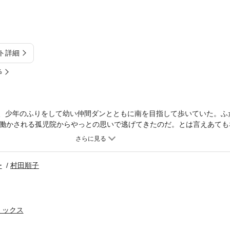
ト詳細
%
スは、少年のふりをして幼い仲間ダンとともに南を目指して歩いていた。ふ
働かされる孤児院からやっとの思いで逃げてきたのだ。とは言えあても
華な馬車の持ち主がふたりを救うが…？18世紀イギリスの底辺の子供
いの運命の恋をヒストリカル・ロマンス史上初の単行本全3巻でお届け
ー
村田順子
ミックス