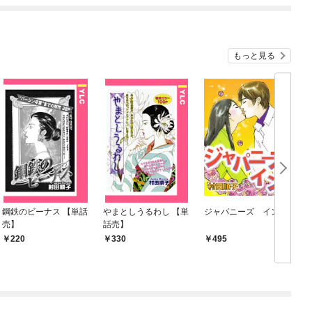
もっと見る
鋼鉄のビーナス 【単話
やまとしうるわし 【単
ジャパニーズ イン
売】
話売】
220
330
495