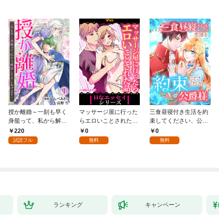
授か離婚～一刻も早く
マッサージ屋に行った
三食昼寝付き生活を約
身籠って、私から解放
らエロいことされた話
束してください、公爵
してさしあげます！1
1
様 1話
220
0
0
試読フル
無料
無料
ランキング
キャンペーン