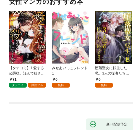
女性マンガのおすすめ本
【タテヨミ】1.愛する
みせあいっこフレンド
堕落聖女に転生した
公爵様、謹んで殺させ
1
私、3人の従者たちに
ていただきます！
抱かれて困ってます 第
71
0
0
1話
タテヨミ
試読フル
無料
無料
新刊配信予定