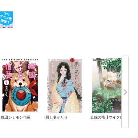
織田シナモン信長
悪し妻かたり
真綿の檻【マイクロ】