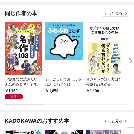
同じ作者の本
もっと見る
12歳までに読みたい
シナぷしゅでおぼえる
オジサンの話し方はな
孤独
きみの心を強くする名
ふわふわことば
ぜ嫌われるのか
庫）
作103
1,760
1,650
1,100
5
新着
KADOKAWAのおすすめ本
もっと見る