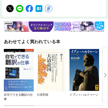
あわせてよく買われている本
自宅でできる翻訳の仕
大清帝国
イブン＝ハルドゥーン
イス
事
端」
史