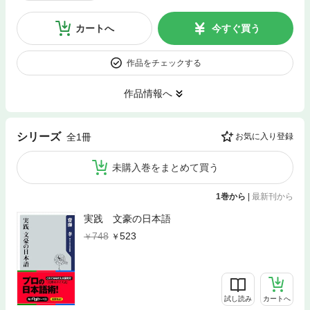
カートへ
今すぐ買う
作品をチェックする
作品情報へ
シリーズ
全1冊
お気に入り登録
未購入巻をまとめて買う
1巻から
|
最新刊から
実践 文豪の日本語
748
523
試し読み
カートへ