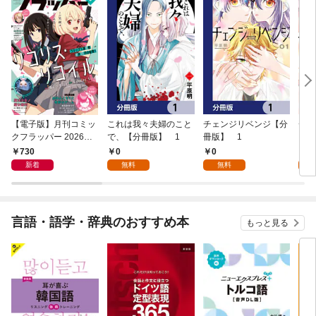
【電子版】月刊コミッ
これは我々夫婦のこと
チェンジリベンジ【分
チェ
クフラッパー 2026年9
で、【分冊版】 1
冊版】 1
月号
730
0
0
7
新着
無料
無料
試
言語・語学・辞典のおすすめ本
もっと見る