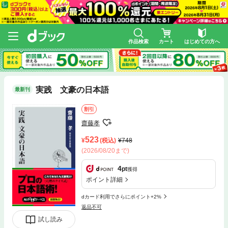
作品検索
カート
はじめての方へ
実践 文豪の日本語
最新刊
割引
齋藤孝
523
(税込)
748
(2026/08/20まで)
4
pt
獲得
ポイント詳細
dカード利用でさらにポイント+2%
返品不可
試し読み