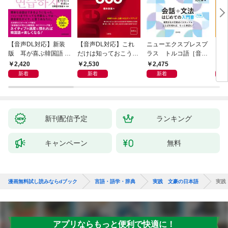
【音声DL対応】新装
【音声DL対応】これ
ニューエクスプレスプ
【音
版 耳が喜ぶ韓国語 リ
だけは知っておこう！
ラス トルコ語［音声
イタ
スニング体得トレーニ
新装版 会話と作文に
DL版］
よく
2,420
2,530
2,475
2,
ング
役立つドイツ語定型表
新着
新着
新着
現365
新刊配信予定
ランキング
キャンペーン
無料
漫画無料試し読みならdブック
言語・語学・辞典
実践 文豪の日本語
実践
アプリならもっと便利で快適に！