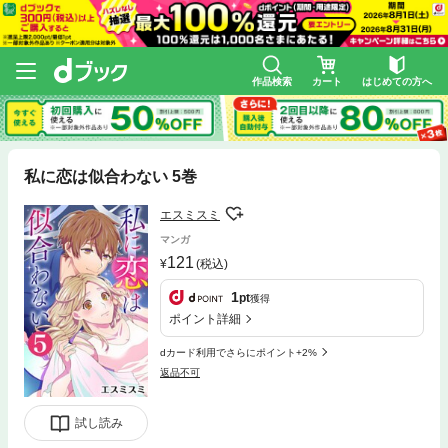
作品検索
カート
はじめての方へ
私に恋は似合わない 5巻
エスミスミ
マンガ
121
(税込)
1
pt
獲得
ポイント詳細
dカード利用でさらにポイント+2%
返品不可
試し読み