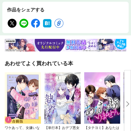
作品をシェアする
あわせてよく買われている本
ワケあって、女嫌いな
【単行本】おデブ悪女
【タテヨミ】あなたは
【タ