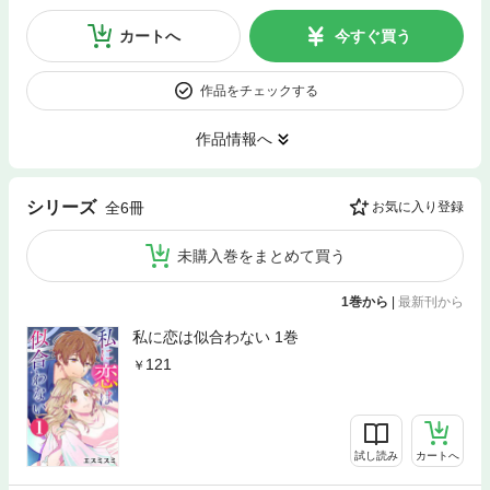
カートへ
今すぐ買う
作品をチェックする
作品情報へ
シリーズ
全6冊
お気に入り登録
未購入巻をまとめて買う
1巻から
|
最新刊から
私に恋は似合わない 1巻
121
試し読み
カートへ