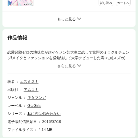
試し読み
カートへ
もっと見る
作品情報
恋愛経験ゼロの地味女が超イケメン芸大生に恋して驚愕のミラクルチェン
ジ!メイクとファッションを猛勉強して大学デビューした寿々加(スズカ)。
でも片思いの彼・北見(キタミ)先輩は、女に興味のないゲイだと聞かさ
れ、おまけに自分のハデな見た目が誤解を生んで、処女なのに学校で“ビッ
チ“認定されるハメに!!恋も大学生活も終わったと思いきや、なんと先輩が
お隣さん!?おまけに先輩の素顔は、噂と違って…!!
著者
エスミスミ
出版社
アムコミ
ジャンル
少女マンガ
レーベル
G☆Girls
シリーズ
私に恋は似合わない
電子版配信開始日
2016/07/19
ファイルサイズ
4.14 MB