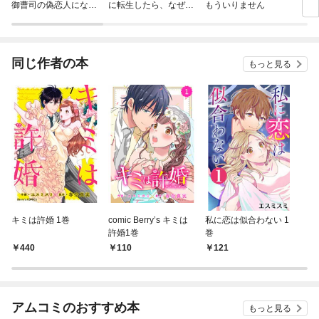
御曹司の偽恋人になり
に転生したら、なぜか
もういりません
リ〜
ました～男装女子への
ラスボス王子様に執着
極甘プロポーズ～【合
されています
冊版】
同じ作者の本
もっと見る
キミは許婚 1巻
comic Berry’s キミは
私に恋は似合わない 1
許婚1巻
巻
440
110
121
アムコミのおすすめ本
もっと見る