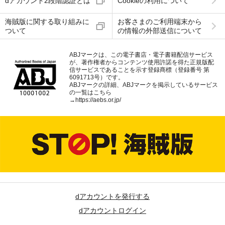
dアカウント2段階認証とは
Cookieの利用について
海賊版に関する取り組みに
お客さまのご利用端末から
ついて
の情報の外部送信について
ABJマークは、この電子書店・電子書籍配信サービス
が、著作権者からコンテンツ使用許諾を得た正規版配
信サービスであることを示す登録商標（登録番号 第
6091713号）です。
ABJマークの詳細、ABJマークを掲示しているサービス
の一覧はこちら
→
https://aebs.or.jp/
dアカウントを発行する
dアカウントログイン