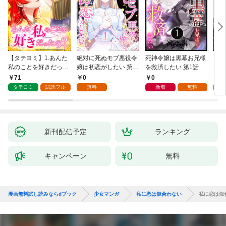
【タテヨミ】1.あんた
絶対に死ぬモブ悪役令
死神令嬢は黒幕お兄様
レベ
私のことを好きだった
嬢は初恋がしたい 第1
を救済したい 第1話
なり
の？
話
71
0
0
0
タテヨミ
試読フル
無料
新着
無料
新刊配信予定
ランキング
キャンペーン
無料
漫画無料試し読みならdブック
少女マンガ
私に恋は似合わない
私に恋は似