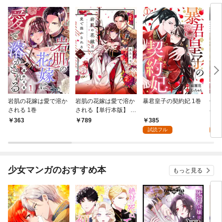
岩肌の花嫁は愛で溶か
岩肌の花嫁は愛で溶か
暴君皇子の契約妃 1巻
偽り
される 1巻
される【単行本版】 1
むく
巻
385
1
363
789
試読フル
試
少女マンガのおすすめ本
もっと見る