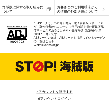
海賊版に関する取り組みに
お客さまのご利用端末から
ついて
の情報の外部送信について
ABJマークは、この電子書店・電子書籍配信サービス
が、著作権者からコンテンツ使用許諾を得た正規版配
信サービスであることを示す登録商標（登録番号 第
6091713号）です。
ABJマークの詳細、ABJマークを掲示しているサービス
の一覧はこちら
→
https://aebs.or.jp/
dアカウントを発行する
dアカウントログイン