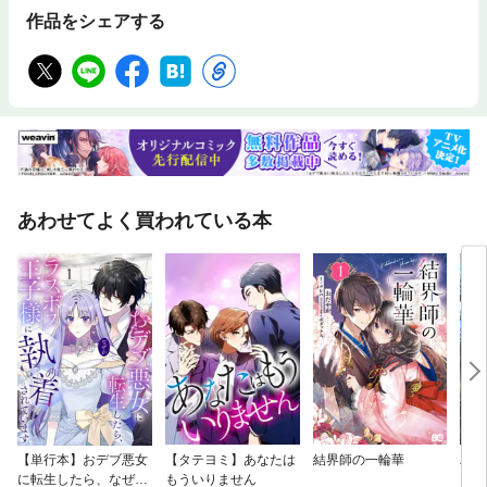
作品をシェアする
あわせてよく買われている本
【単行本】おデブ悪女
【タテヨミ】あなたは
結界師の一輪華
バッ
に転生したら、なぜか
もういりません
ロイ