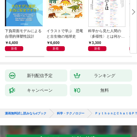
下負荷面モデルによる
イラストで学ぶ 恐竜
科学から見た人間の
ヤマ
合理的弾塑性設計
と古生物の地球史
〈多様性〉とは何か―
べて
―遺伝科学と疑似科学
4,400
6,600
3,300
1,
新着
新着
新着
新刊配信予定
ランキング
キャンペーン
無料
漫画無料試し読みならdブック
科学・テクノロジー
ＰｙｔｈｏｎとＣｈａｔＧＰ