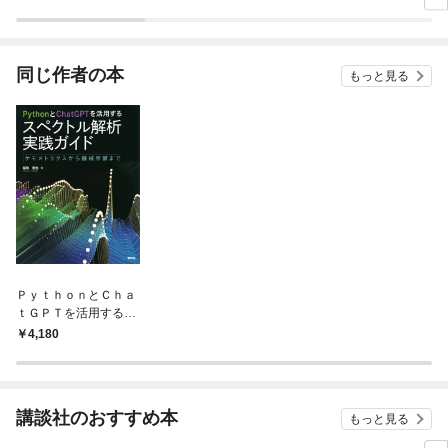
ラスボス王子様に執着
今世
されています
りが
てく
OMI
同じ作者の本
もっと見る
ＰｙｔｈｏｎとＣｈａ
ｔＧＰＴを活用する
スペクトル解析実践ガ
4,180
イド ケモメトリクス
から機械学習まで
講談社のおすすめ本
もっと見る