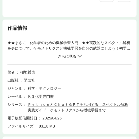
作品情報
★★まさに、化学者のための機械学習入門！★★実践的なスペクトル解析
を身につけて、ケモメトリクスと機械学習を自分の武器にしよう！初学者
でも安心して学べるように・Pythonの使い方・スペクトル解析で知ってお
くべき統計と線形代数の基礎・ケモメトリクスと機械学習の基本的な考え
方・サンプルデータを用いたケモメトリクスと機械学習の実践・イメージ
ングデータへの適用を順序立てて、ていねいに解説。プログラムを自作す
著者
稲垣哲也
るときに役立つChatGPTのプロンプト例も紹介。◆サポートページにソー
出版社
講談社
スコードを公開しているので、実践的なスキルがすぐに身につく！◆書籍
中のすべてのプログラムについて、著者自らの解説動画を「購入者限定」
ジャンル
科学・テクノロジー
で無料公開！【目次】1章 スペクトル解析の基礎知識2章 Pythonプログ
レーベル
ＫＳ化学専門書
ラミングの導入と基礎3章 Pythonで理解する基礎統計4章 Pythonで理
解する線形代数5章 ChatGPTの効果的な使い方6章 ケモメトリクスの基
シリーズ
ＰｙｔｈｏｎとＣｈａｔＧＰＴを活用する スペクトル解析
礎知識7章 ケモメトリクスの基礎知識：応用編8章 スペクトルデータの
実践ガイド ケモメトリクスから機械学習まで
前処理9章 機械学習の基礎知識10章 スペクトル操作の実践11章 ケモ
電子版配信開始日
2025/04/25
メトリクスと機械学習の実践12章 ハイパースペクトルイメージング解析
ファイルサイズ
83.18 MB