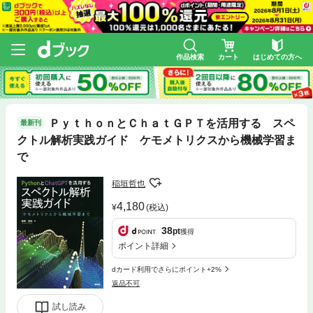
作品検索
カート
はじめての方へ
ＰｙｔｈｏｎとＣｈａｔＧＰＴを活用する スペ
最新刊
クトル解析実践ガイド ケモメトリクスから機械学習ま
で
稲垣哲也
4,180
(税込)
38
pt
獲得
ポイント詳細
dカード利用でさらにポイント+2%
返品不可
試し読み