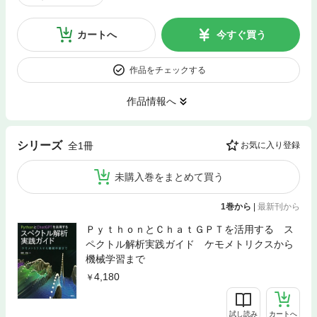
カートへ
今すぐ買う
作品をチェックする
作品情報へ
シリーズ
全1冊
お気に入り登録
未購入巻をまとめて買う
1巻から
|
最新刊から
ＰｙｔｈｏｎとＣｈａｔＧＰＴを活用する ス
ペクトル解析実践ガイド ケモメトリクスから
機械学習まで
4,180
試し読み
カートへ