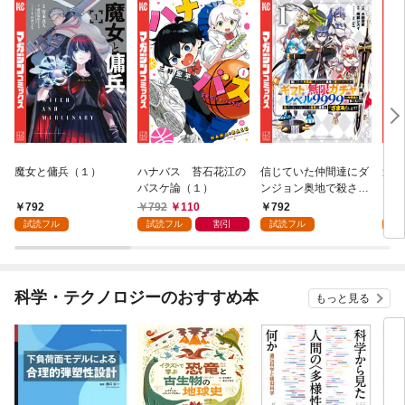
魔女と傭兵（１）
ハナバス 苔石花江の
信じていた仲間達にダ
追放
バスケ論（１）
ンジョン奥地で殺され
『自
かけたがギフト『無限
領地
792
792
110
792
7
ガチャ』でレベル９９
強の
試読フル
試読フル
割引
試読フル
試
９９の仲間達を手に入
～最
れて元パーティーメン
で始
バーと世界に復讐＆
拓ス
『ざまぁ！』します！
（１
科学・テクノロジーのおすすめ本
もっと見る
（１）