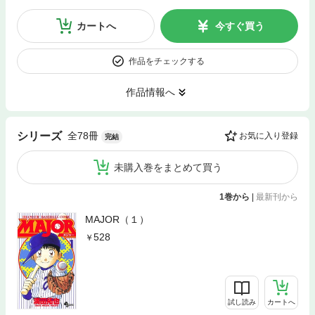
カートへ
今すぐ買う
作品をチェックする
作品情報へ
全78冊
シリーズ
お気に入り登録
完結
未購入巻をまとめて買う
1巻から
|
最新刊から
MAJOR（１）
528
試し読み
カートへ