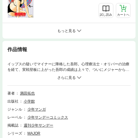
試し読み
カートへ
もっと見る
作品情報
イップスの疑いでマイナーに降格した吾郎。心理療法士・オリバーの治療
を経て、実戦登板に上がった吾郎の成績は上々で、ついにメジャーから次
の試合の結果次第で再昇格との声がかかるが…！？
著者
満田拓也
出版社
小学館
ジャンル
少年マンガ
レーベル
少年サンデーコミックス
掲載誌
週刊少年サンデー
シリーズ
MAJOR