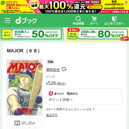
作品検索
カート
はじめての方へ
MAJOR（６８）
完結
満田拓也
マンガ
528
(税込)
4
pt
獲得
ポイント詳細
dカード利用でさらにポイント+2%
返品不可
試し読み