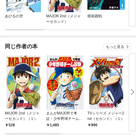
あひるの空
MAJOR 2nd（メジャ
呪術廻戦
ダイ
ーセカンド）
同じ作者の本
もっと見る
MAJOR 2nd（メジャ
まんがMAJORで考
TVシリーズ メジャー2
小
ーセカンド）（１）
証・少年野球チーム診
nd（セカンド）（１）
小説
断
ｎｄ
528
1,485
990
7
～