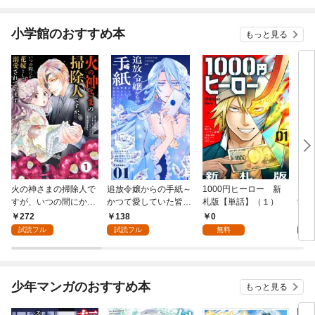
小学館のおすすめ本
もっと見る
火の神さまの掃除人で
追放令嬢からの手紙～
1000円ヒーロー 新
DIM
すが、いつの間にか花
かつて愛していた皆さ
札版【単話】（１）
9.
嫁として溺愛されてい
まへ 私のことなどお忘
272
138
0
8
ます【単話】（１）
れですか？～【単話】
試読フル
試読フル
無料
（１）
少年マンガのおすすめ本
もっと見る