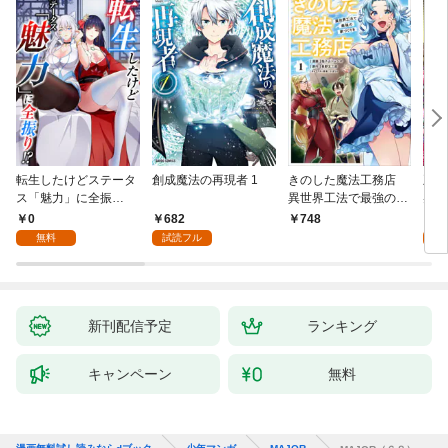
転生したけどステータ
創成魔法の再現者 1
きのした魔法工務店
王位
ス「魅力」に全振
異世界工法で最強の家
兆候
り！？(1)
づくりを（コミック）
入れ
0
682
0
748
１
る。
無料
試読フル
新刊配信予定
ランキング
キャンペーン
無料