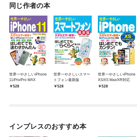
同じ作者の本
世界一やさしいiPhone
世界一やさしいスマー
世界一やさしいiPhone
11/Pro/Pro MAX
トフォン最新版
XS/XS Max/XR対応
528
528
528
インプレスのおすすめ本