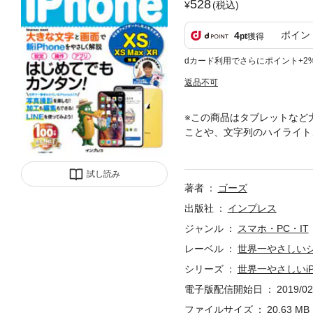
528
(税込)
ポイン
4
pt
獲得
dカード利用でさらにポイント+2
返品不可
※この商品はタブレットなど
ことや、文字列のハイライト
PhoneシリーズXS/XS M
は、iPhone Xの進化版iPh
試し読み
のかじがや卓哉さんが、巻頭特集
著者
ゴーズ
カメラ機能では、［ポートレ
み合わせて自分の顔を作れる
出版社
インプレス
の基本設定と操作をマスター
ジャンル
スマホ・PC・IT
音楽を楽しもう」、地図、メモ
レーベル
世界一やさしい
アプリを使おう」では、人気の
「Lineアカウントの引継ぎ
シリーズ
世界一やさしいiPho
電子版配信開始日
2019/02
ファイルサイズ
20.63 MB