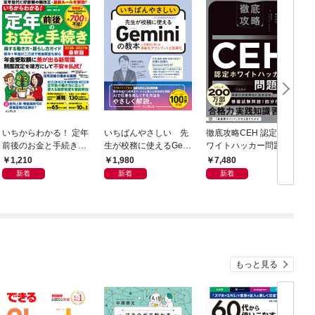
いちからわかる！ 定年
いちばんやさしい 先
徹底攻略CEH 認定ホ
前後のお金と手続き
生が校務に使えるGem
ワイトハッカー問題集
得する働き方・暮らし
iniの教本 人気講師が
1,210
1,980
7,480
方ガイド 2026-2027
教える多彩なアウトプ
新着
新着
新着
年最新版
ットと効率化
もっと見る