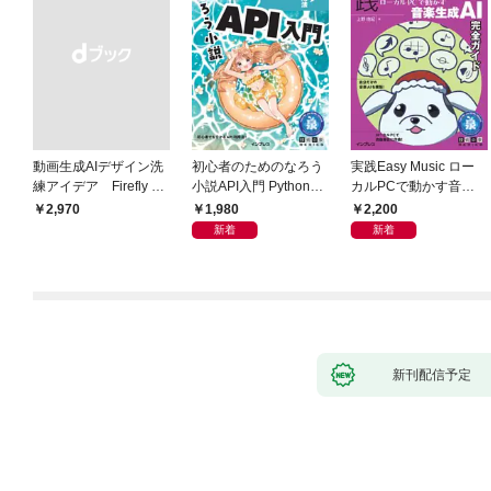
動画生成AIデザイン洗
初心者のためのなろう
実践Easy Music ロー
練アイデア Firefly &
小説API入門 Pythonで
カルPCで動かす音楽
Veo， Kling， etc.
作るデータ活用法
生成AI完全ガイド
1,980
2,200
￥2,970
新着
新着
新刊配信予定