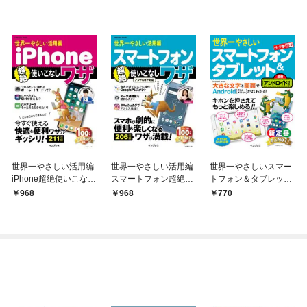
世界一やさしい活用編
世界一やさしい活用編
世界一やさしいスマー
iPhone超絶使いこなし
スマートフォン超絶使
トフォン＆タブレット
ワザ
いこなしワザ アンドロ
最新アンドロイド対応
968
968
770
イド対応