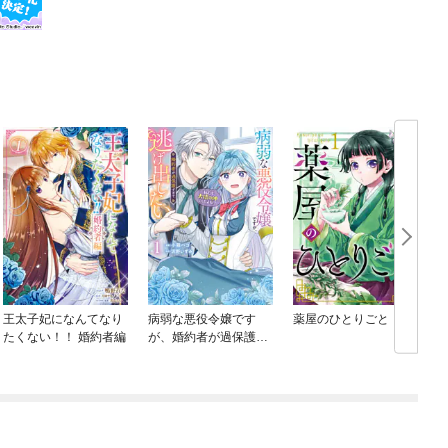
王太子妃になんてなり
病弱な悪役令嬢です
薬屋のひとりごと
たくない！！ 婚約者編
が、婚約者が過保護す
ぎて逃げ出したい(私た
ち犬猿の仲でしたよ
ね！？)