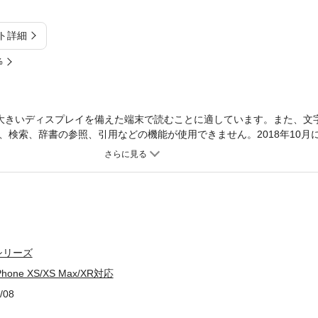
ト詳細
%
大きいディスプレイを備えた端末で読むことに適しています。また、文
、検索、辞書の参照、引用などの機能が使用できません。2018年10月に
ax/XRと最新iOS12の使い方を解説する手軽でわかりやすい新iPhoneの入
one XS/XS Maxと豊富なカラバリで価格を抑えたiPhone XR。「iPhon
「iPhone XS/XS Max/XRはココがスゴい！」のコーナーで新機
ードモード］が進化し、背景のボケ具合を自由に調整できるようになっ
［ミー文字］が新たに追加されるなど楽しい機能も追加となった。そのほか
しよう」、「電話／メッセージ／メール／インターネットを使いこなそ
、Apple Payなどの使い方を紹介する「標準アプリを使おう」、さ
シリーズ
 LINE、YouTubeの使い方を紹介している。そのほか、「i機種変で
」などを図解で解説する。
ne XS/XS Max/XR対応
/08