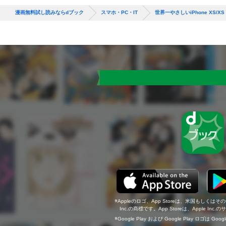
漫画無料試し読みならdブック
スマホ・PC・IT
世界一やさしいiPhone XS/XS
Appleのロゴ、App Storeは、米国もしくはそ
Inc.の商標です。App Storeは、Apple In
Google Play および Google Play ロゴは Go