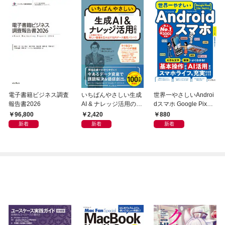
電子書籍ビジネス調査
いちばんやさしい生成
世界一やさしいAndroi
報告書2026
AI & ナレッジ活用の教
dスマホ Google Pixel
本 人気講師が教える新
10a/9a対応
96,800
2,420
880
しい価値を生み出す社
新着
新着
新着
内データ運用ノウハウ