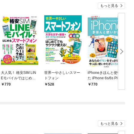
もっと見る
大人気！ 格安SIM LIN
世界一やさしいスマー
iPhoneきほんと使いか
Eモバイルではじめる
トフォン
た iPhone 6s/6s Plus
スマートフォン
対応
770
528
770
もっと見る