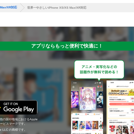
 Max/XR対応
世界一やさしいiPhone XS/XS Max/XR対応
アプリならもっと便利で快適に！
の他の国や地域におけるApple
c.のサービスマークです。
ogle LLC の商標です。