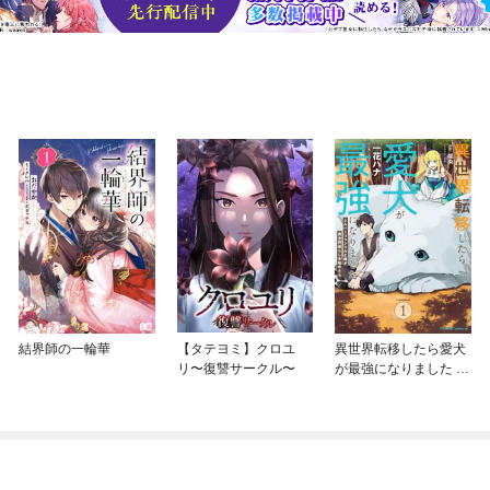
結界師の一輪華
【タテヨミ】クロユ
異世界転移したら愛犬
リ〜復讐サークル〜
が最強になりました ～
シルバーフェンリルと
俺が異世界暮らしを始
めたら～ THE COMIC