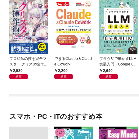
プロ絵師の技を完全マ
できるClaude＆Claud
ブラウザで動かすLLM
スター クリスタ操作術
e Cowork
実装入門 Google Col
決定版 改訂2版 CLIP S
aboratoryで実践するL
2,530
2,200
2,640
TUDIO PAINT PRO/E
LM・RAG・ファイン
新着
新着
新着
X/iPad対応
チューニング
スマホ・PC・ITのおすすめ本