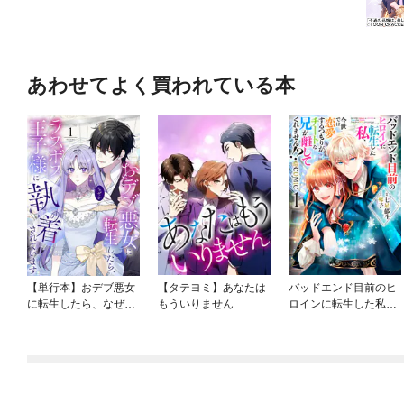
あわせてよく買われている本
【単行本】おデブ悪女
【タテヨミ】あなたは
バッドエンド目前のヒ
に転生したら、なぜか
もういりません
ロインに転生した私、
ラスボス王子様に執着
今世では恋愛するつも
されています
りがチートな兄が離し
てくれません！？@C
OMIC