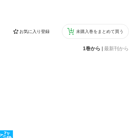
お気に入り登録
未購入巻をまとめて買う
1巻から
|
最新刊から