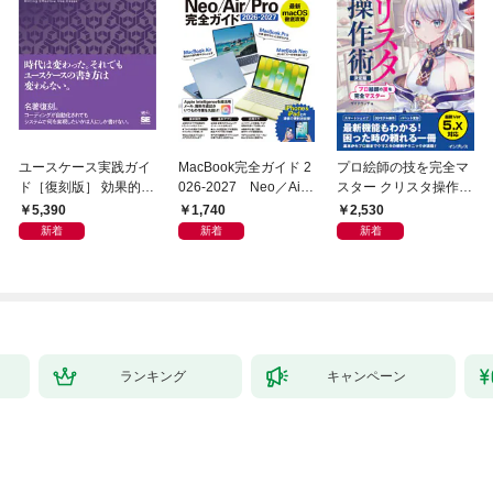
ユースケース実践ガイ
MacBook完全ガイド 2
プロ絵師の技を完全マ
ド［復刻版］ 効果的な
026-2027 Neo／Air
スター クリスタ操作術
ユースケースの書き方
／Pro対応
決定版 改訂2版 CLIP S
5,390
1,740
2,530
TUDIO PAINT PRO/E
新着
新着
新着
X/iPad対応
ランキング
キャンペーン