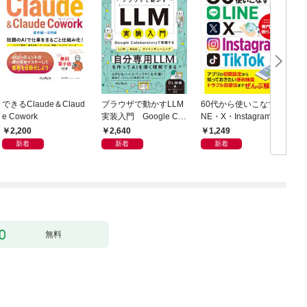
できるClaude＆Claud
ブラウザで動かすLLM
60代から使いこなすLI
e Cowork
実装入門 Google Col
NE・X・Instagram・T
h
aboratoryで実践するL
ikTok
2,200
2,640
1,249
LM・RAG・ファイン
新着
新着
新着
チューニング
無料