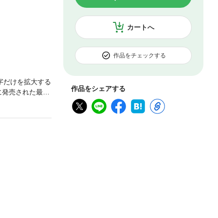
カートへ
作品をチェックする
字だけを拡大する
作品をシェアする
発売された最新i
門書。最新モデル
e芸人」として活躍中
種をやさしく紹介。
た。パーツを組
、「iPhone
う」、「写真や
らに「便利＆楽しい
のデータ引継ぎ」