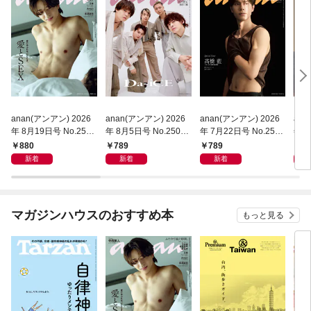
anan(アンアン) 2026
anan(アンアン) 2026
anan(アンアン) 2026
ana
年 8月19日号 No.2507
年 8月5日号 No.2506
年 7月22日号 No.2504
年 7
[愛とSEX]
増刊 スペシャルエデ
増刊 スペシャルエデ
増刊
880
789
789
7
ィション[夏のチャージ
ィション[整う腸活202
ィシ
新着
新着
新着
＆デトックスRecipe]
6]
タメ
マガジンハウスのおすすめ本
もっと見る