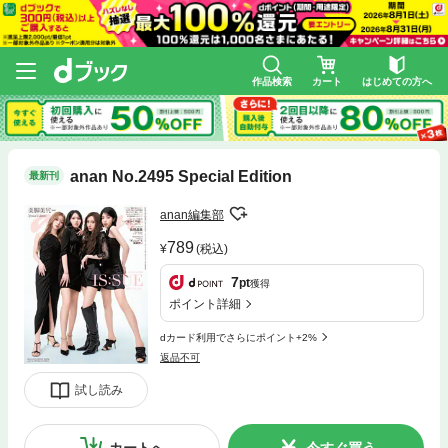
作品検索
カート
はじめての方へ
anan No.2495 Special Edition
最新刊
anan編集部
789
(税込)
7
pt
獲得
ポイント詳細
dカード利用でさらにポイント+2%
返品不可
試し読み