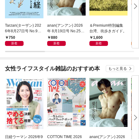
Tarzan(ターザン) 202
anan(アンアン) 2026
＆Premium特別編集
おっ
6年8月27日号 No.931
年 8月19日号 No.2507
台湾、街歩きガイド。
いを
[自律神経ゆったりメン
[愛とSEX]
750
880
1,600
1
テナンス術]
新着
新着
新着
試
女性ライフスタイル雑誌のおすすめ本
もっと見る
日経ウーマン 2026年9
COTTON TIME 2026
anan(アンアン) 2026
野菜