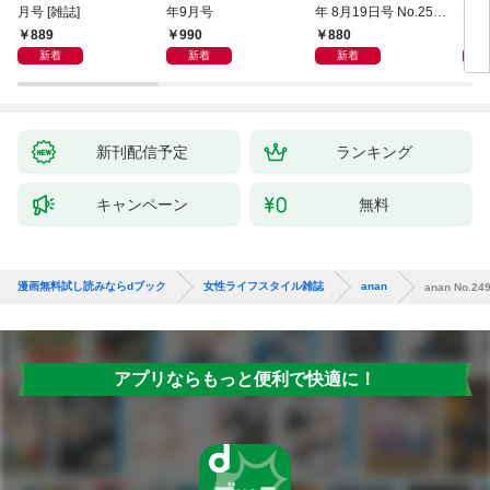
月号 [雑誌]
年9月号
年 8月19日号 No.2507
月号
[愛とSEX]
889
990
880
1,
新着
新着
新着
新刊配信予定
ランキング
キャンペーン
無料
漫画無料試し読みならdブック
女性ライフスタイル雑誌
anan
anan No.249
アプリならもっと便利で快適に！