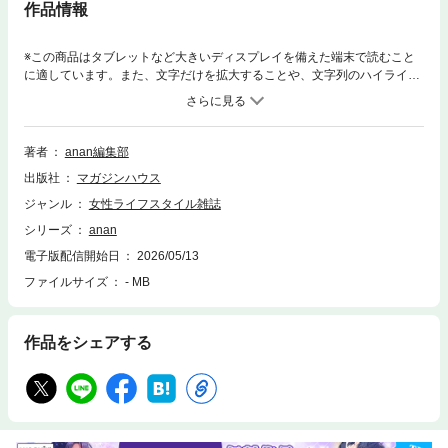
作品情報
※この商品はタブレットなど大きいディスプレイを備えた端末で読むこと
に適しています。また、文字だけを拡大することや、文字列のハイライ
ト、検索、辞書の参照、引用などの機能が使用できません。※『anan No.2
495』『anan No.2495増刊』『anan No.2495 Special Edition』は表紙の
みが異なり、そのほかの内容はすべて同一です。※『anan No.2495増刊』
は裏表紙も異なります。※電子版では、紙の雑誌と内容が一部異なる場合
著者
anan編集部
や、掲載されないページや特別付録が含まれない場合がございます。※本
出版社
マガジンハウス
雑誌はカラーページを含みます。お使いの端末によっては、一部読みづら
い場合がございます。佐野晶哉（Aぇ! group） 未来への響き。土台を整え
ジャンル
女性ライフスタイル雑誌
て、手に入れる!美脚美尻2026X脚もO脚もこれでスッキリ!ファシアの活性
シリーズ
anan
化で美脚が蘇る。美しいヒップラインへの近道!“土台筋”を目覚めさせてお
尻再構築。足の不調のカギは、小指にあった!?寝指が目覚める、ほぐしス
電子版配信開始日
2026/05/13
トレッチ。足裏・骨盤・股関節。3点整備で変身、関節ゆるしめメソッ
ファイルサイズ
- MB
ド。アニメ『超かぐや姫！』運命に委ね、運命の先へ。IS：SUE 異彩な完
全体。老廃物を流して脚すっきり!仕事タイプ別・もみほぐし術。『anan
特別編集NOSUKE -Team”S”pecial-PRESENTSダンエク』がついに発売!
作品をシェアする
楽しく踊って、美脚になれる“ダンエク”に注目!つま先からお尻までおまか
せ!今すぐ役立つ! 美脚美尻ニュース。期間限定連載THE INCREDIBLE PH
OTO JOURNEY! 橋本将生 猪俣周杜 篠塚大輝（timelesz） 05 ナチュラル
ポートレート