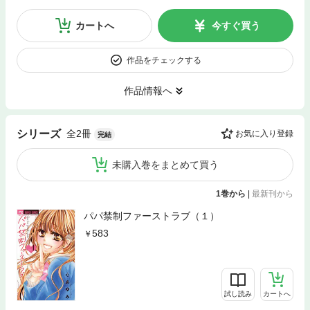
カートへ
今すぐ買う
作品をチェックする
作品情報へ
全2冊
シリーズ
お気に入り登録
完結
未購入巻をまとめて買う
1巻から
|
最新刊から
パパ禁制ファーストラブ（１）
583
試し読み
カートへ