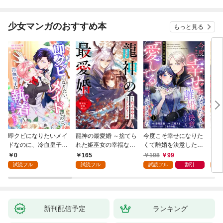
少女マンガのおすすめ本
もっと見る
即クビになりたいメイ
龍神の最愛婚 ～捨てら
今度こそ幸せになりた
鬼条
ドなのに、冷血皇子に
れた姫巫女の幸福な嫁
くて離婚を決意したと
見初
執着されています第1
入り～: 1
ころ、無表情な旦那様
～１
0
165
198
99
1
話
が「愛してる」と言っ
試読フル
試読フル
試読フル
割引
試
てきました。1
新刊配信予定
ランキング