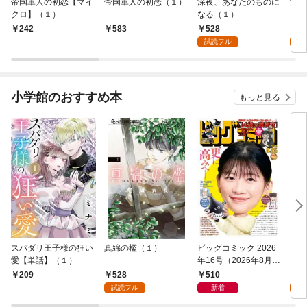
帝国軍人の初恋【マイ
帝国軍人の初恋（１）
深夜、あなたのものに
深夜
クロ】（１）
なる（１）
なる
（１
528
2
242
583
試読フル
試
小学館のおすすめ本
もっと見る
スパダリ王子様の狂い
真綿の檻（１）
ビッグコミック 2026
こん
愛【単話】（１）
年16号（2026年8月7
（１
日発売）
528
510
5
209
試読フル
新着
試