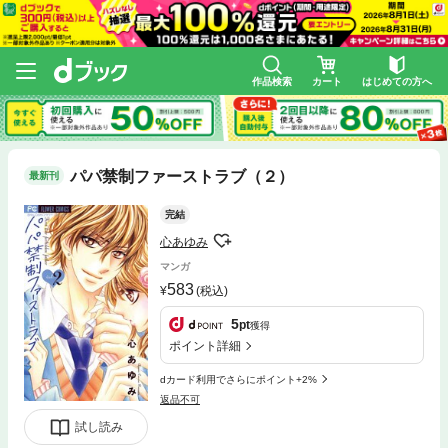
作品検索
カート
はじめての方へ
パパ禁制ファーストラブ（２）
最新刊
完結
心あゆみ
マンガ
583
(税込)
5
pt
獲得
ポイント詳細
dカード利用でさらにポイント+2%
返品不可
試し読み