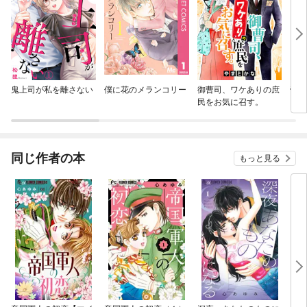
鬼上司が私を離さない
僕に花のメランコリー
御曹司、ワケありの庶
帝都
民をお気に召す。
同じ作者の本
もっと見る