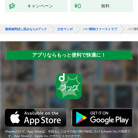
キャンペーン
無料
漫画無料試し読みならdブック
少女マンガ
パパ禁制ファーストラブ
パパ禁
アプリならもっと便利で快適に！
Appleのロゴ、App Storeは、米国もしくはその他の国や地域におけるApple Inc.の商標で
す。App Storeは、Apple Inc.のサービスマークです。