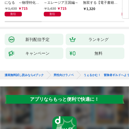
になる ～物理特化の
～エレージア王国編～
無双する【電子書籍限
る異
覚醒者～
定書き下ろしSS付
1,430
715
1,430
715
1,
1,320
き】
割引
割引
新刊配信予定
ランキング
キャンペーン
無料
漫画無料試し読みならdブック
男性向けラノベ
うぇるかむ！ 冒険者ギルドへよ
アプリならもっと便利で快適に！