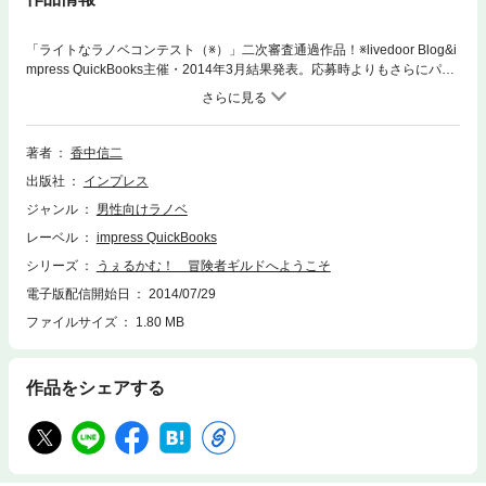
「ライトなラノベコンテスト（※）」二次審査通過作品！※livedoor Blog&i
mpress QuickBooks主催・2014年3月結果発表。応募時よりもさらにパワ
ーアップした作品をお楽しみください☆本文にも表紙イラストを収録。挿
絵は未収録です。●うぇるかむ！ 冒険者ギルドへようこそ＜あらすじ＞
マジックアイテムコレクターのアレス＝ミライが運営する「冒険者ギルド
MAS」は、人々の困りごとを解決するため、様々な依頼案件を請け負って
著者
香中信二
いる。ある日、ネコミミ少女のイーリスが雇って欲しいとやってきた。悪
出版社
インプレス
魔退治の経験がある彼女は、高い戦闘能力でテストに合格し、ギルド――
いや、家族の一員となったが……＜審査時の講評より＞アットホームで幸
ジャンル
男性向けラノベ
せな気持ちになれるお話。アイコン的萌えキャラが多数登場して華やかで
レーベル
impress QuickBooks
良い。キャラ同士のやりとりもクスリとさせられる所が多く、主人公のア
レスの苦労性で常識人な所と、周囲のメンバーのハチャメチャ振りな点と
シリーズ
うぇるかむ！ 冒険者ギルドへようこそ
の対比が面白い。＜著者＞香中 信二（こうなか しんじ）大阪生まれの
電子版配信開始日
2014/07/29
大阪育ち。関西在住、三児のパパ。家族とテニスと猫が好き。ライトなラ
ファイルサイズ
1.80 MB
ノベコンテストの開催を知り、小説書いたことないけど、三万字なら書け
るかも！ と、勢いで執筆開始。そして完成した処女作「冒険者ギルドへ
ようこそ」（コンテスト応募時のタイトル）が最終選考まで残り、電子書
籍化されることになって、実は本人が一番驚いている。ツイッター @pa
作品をシェアする
rsley_n＜表紙イラスト＞shinoura