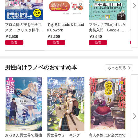
プロ絵師の技を完全マ
できるClaude＆Claud
ブラウザで動かすLLM
電子
スター クリスタ操作術
e Cowork
実装入門 Google Col
報告
決定版 改訂2版 CLIP S
aboratoryで実践するL
2,530
2,200
2,640
9
TUDIO PAINT PRO/E
LM・RAG・ファイン
新着
新着
新着
X/iPad対応
チューニング
男性向けラノベのおすすめ本
もっと見る
おっさん異世界で最強
異世界ウォーキング
商人令嬢はお金の力で
デス