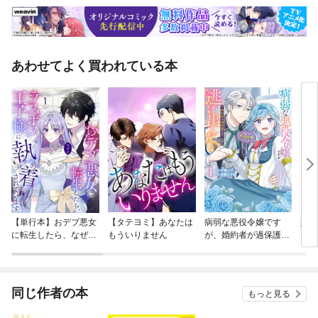
あわせてよく買われている本
【単行本】おデブ悪女
【タテヨミ】あなたは
病弱な悪役令嬢です
妹は
に転生したら、なぜか
もういりません
が、婚約者が過保護す
ラスボス王子様に執着
ぎて逃げ出したい(私
されています
たち犬猿の仲でしたよ
ね！？)
同じ作者の本
もっと見る