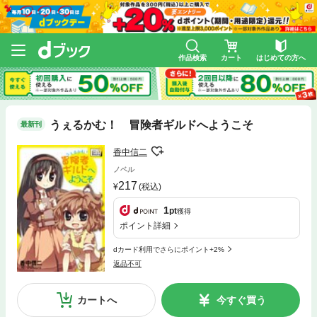
作品検索
カート
はじめての方へ
うぇるかむ！ 冒険者ギルドへようこそ
最新刊
香中信二
ノベル
217
(税込)
1
pt
獲得
ポイント詳細
dカード利用でさらにポイント+2%
返品不可
カートへ
今すぐ買う