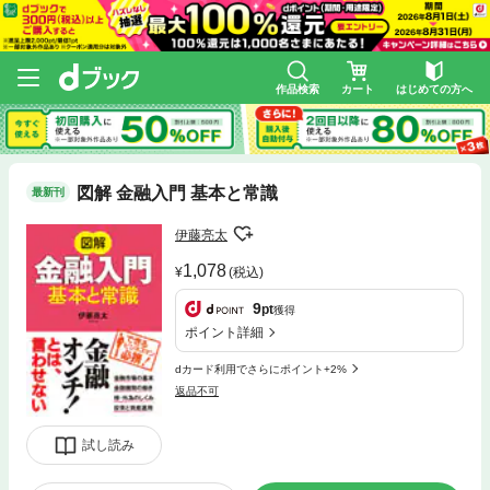
作品検索
カート
はじめての方へ
図解 金融入門 基本と常識
最新刊
伊藤亮太
1,078
(税込)
9
pt
獲得
ポイント詳細
dカード利用でさらにポイント+2%
返品不可
試し読み