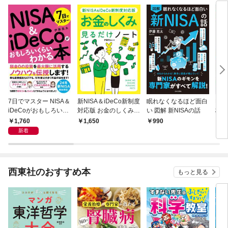
7日でマスター NISA＆
新NISA＆iDeCo新制度
眠れなくなるほど面白
NI
iDeCoがおもしろいく
対応版 お金のしくみ見
い 図解 新NISAの話
株の
らいわかる本
るだけノート
1,760
1,650
990
1,
新着
西東社のおすすめ本
もっと見る