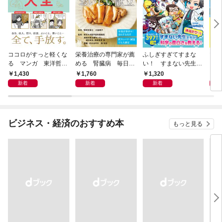
ココロがすっと軽くな
栄養治療の専門家が薦
ふしぎすぎてすまな
マイ
る マンガ 東洋哲学
める 腎臓病 毎日の
い！ すまない先生の
える
大全
おいしい献立
科学教室
1,430
1,760
1,320
1,
新着
新着
新着
ビジネス・経済のおすすめ本
もっと見る