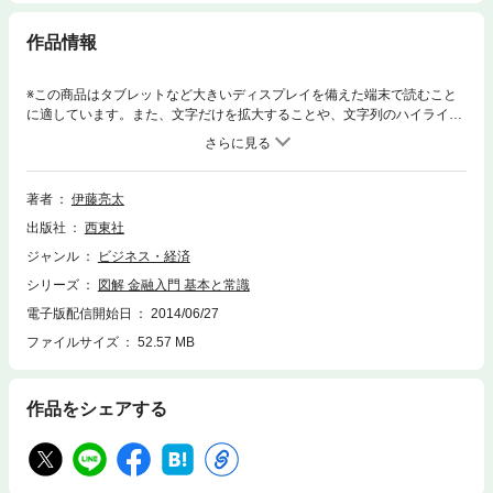
作品情報
※この商品はタブレットなど大きいディスプレイを備えた端末で読むこと
に適しています。また、文字だけを拡大することや、文字列のハイライ
ト、検索、辞書の参照、引用などの機能が使用できません。知っておきた
い金融に関する基本と常識を、わかりやすい文章と図・表・イラストで解
説。基本用語やポイントとなるキーワードなどを随所に盛り込んでいるの
で、初めて勉強する人でもそれぞれの仕組みや全体像がスラスラと理解で
著者
伊藤亮太
きます。 できるビジネスマン必携の１冊。＜電子書籍について＞※本電子
出版社
西東社
書籍は同じ書名の出版物を底本とし電子書籍化したものです。※本文に記
載されている内容は、印刷出版当時の情報に基づき作成されたものです。
ジャンル
ビジネス・経済
※印刷出版を電子書籍化するにあたり、電子書籍としては不要な情報を含
シリーズ
図解 金融入門 基本と常識
んでいる場合があります。また、印刷出版とは異なる表記・表現の場合が
あります。株式会社西東社／seitosha
電子版配信開始日
2014/06/27
ファイルサイズ
52.57 MB
作品をシェアする