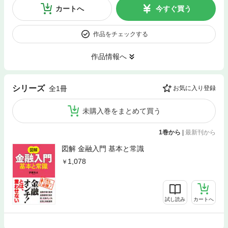
カートへ
今すぐ買う
作品をチェックする
作品情報へ
シリーズ
全1冊
お気に入り登録
未購入巻をまとめて買う
1巻から
|
最新刊から
図解 金融入門 基本と常識
1,078
試し読み
カートへ