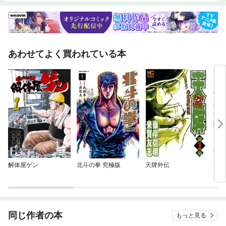
あわせてよく買われている本
解体屋ゲン
北斗の拳 究極版
天牌外伝
ゲー
同じ作者の本
もっと見る