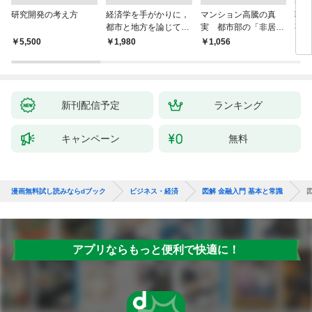
研究開発の考え方
経済学を手がかりに，
マンション高騰の真
聴
都市と地方を論じてみ
実 都市部の「非居住
事業
よう
化」が街を壊す
版 
￥5,500
￥1,980
￥1,056
￥2,
株式
取締
の議
きと
新刊配信予定
ランキング
キャンペーン
無料
漫画無料試し読みならdブック
ビジネス・経済
図解 金融入門 基本と常識
アプリならもっと便利で快適に！