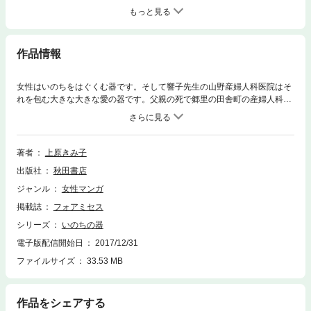
もっと見る
作品情報
女性はいのちをはぐくむ器です。そして響子先生の山野産婦人科医院はそ
れを包む大きな大きな愛の器です。父親の死で郷里の田舎町の産婦人科医
院を継いだ響子さん。妊娠、そして出産という女性の永遠の営み、そこに
こめられた祈りと喜びと悲しみと……。それらをやさしく見守り続ける響
子さんの感動愛シリーズがここに!!
著者
上原きみ子
出版社
秋田書店
ジャンル
女性マンガ
掲載誌
フォアミセス
シリーズ
いのちの器
電子版配信開始日
2017/12/31
ファイルサイズ
33.53 MB
作品をシェアする