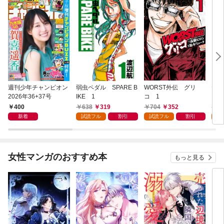
週刊少年チャンピオン
弱虫ペダル SPARE B
WORST外伝 グリ
ヤン
2026年36+37号
IKE 1
コ 1
ゃん
400
638
319
704
352
5
新着
試読フル
割引
試読フル
割引
試
女性マンガのおすすめ本
もっと見る