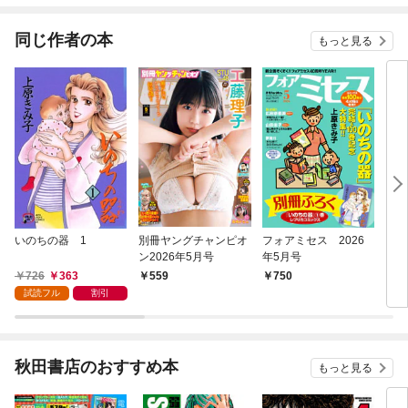
同じ作者の本
もっと見る
いのちの器 1
別冊ヤングチャンピオ
フォアミセス 2026
ロリ
ン2026年5月号
年5月号
726
363
559
750
6
試読フル
割引
秋田書店のおすすめ本
もっと見る