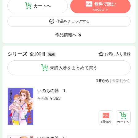
無料で読む
カートへ
08/23まで
作品をチェックする
作品情報へ
全100冊
シリーズ
お気に入り登録
完結
未購入巻をまとめて買う
1巻から
|
最新刊から
いのちの器 1
726
363
1冊無料
カートへ