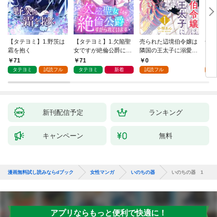
【タテヨミ】1.野茨は
【タテヨミ】1.欠陥聖
売られた辺境伯令嬢は
千鶴
霜を抱く
女ですが絶倫公爵にす
隣国の王太子に溺愛さ
に一
がられています
れる 1
【分
71
71
0
0
家の
タテヨミ
試読フル
タテヨミ
新着
試読フル
新刊配信予定
ランキング
キャンペーン
無料
漫画無料試し読みならdブック
女性マンガ
いのちの器
いのちの器 1
アプリならもっと便利で快適に！