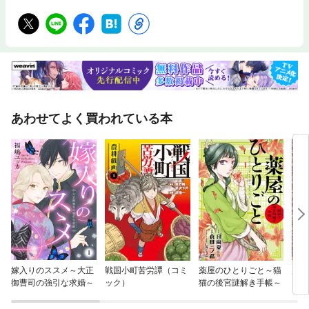
あわせてよく買われている本
嫁入りのススメ～大正
戦国小町苦労譚（コミ
薬屋のひとりごと～猫
天上
御曹司の強引な求婚～
ック）
猫の後宮謎解き手帳～