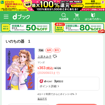
作品検索
カート
はじめての方へ
いのちの器 1
完結
無料
割引
上原きみ子
マンガ
363
(税込)
726
(2026/08/23まで)
3
pt
獲得
ポイント詳細
dカード利用でさらにポイント+2%
返品不可