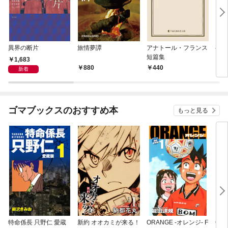
異界の断片
旅情夢譚
アナトール・フランス
半七
短篇集
1,683
880
440
5
新着
ゴマブックスのおすすめ本
もっと見る
特命係長 只野仁 愛蔵
新約 オオカミが来る！
ORANGE -オレンジ- F
GE