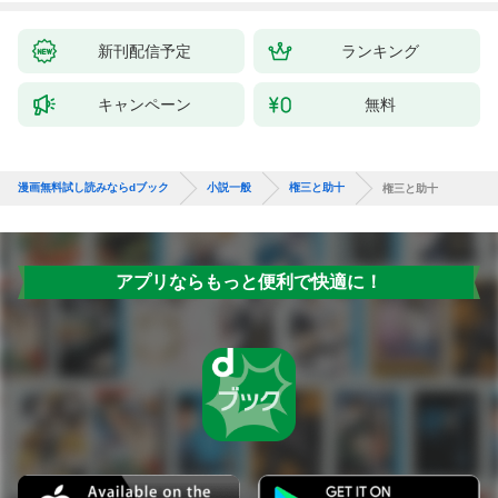
新刊配信予定
ランキング
キャンペーン
無料
漫画無料試し読みならdブック
小説一般
権三と助十
権三と助十
アプリならもっと便利で快適に！