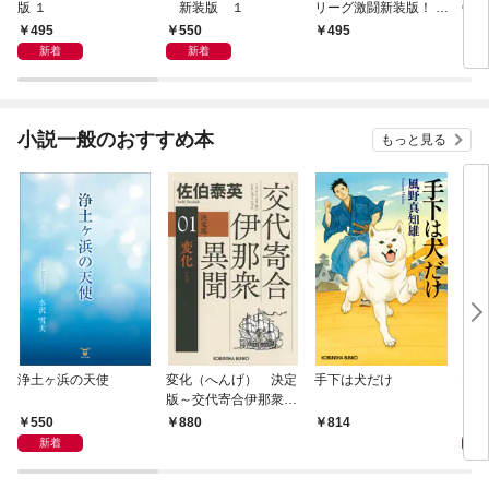
版 １
新装版 １
リーグ激闘新装版！ 第
OF
１巻
495
550
495
4
新着
新着
小説一般のおすすめ本
もっと見る
浄土ヶ浜の天使
変化（へんげ） 決定
手下は犬だけ
マリ
版～交代寄合伊那衆異
聞（1）～
550
1,
880
814
新着