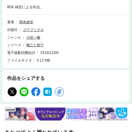
岡本 綺堂による作品。
著者
岡本綺堂
出版社
ゴマブックス
ジャンル
小説一般
シリーズ
権三と助十
電子版配信開始日
2016/12/09
ファイルサイズ
0.12 MB
作品をシェアする