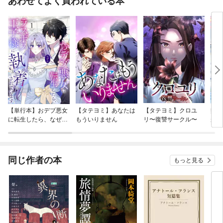
あわせてよく買われている本
【単行本】おデブ悪女
【タテヨミ】あなたは
【タテヨミ】クロユ
病弱
に転生したら、なぜか
もういりません
リ〜復讐サークル〜
が、
ラスボス王子様に執着
ぎて
されています
たち
ね！
同じ作者の本
もっと見る