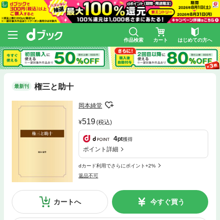
作品検索
カート
はじめての方へ
権三と助十
最新刊
岡本綺堂
519
(税込)
4
pt
獲得
ポイント詳細
dカード利用でさらにポイント+2%
返品不可
カートへ
今すぐ買う