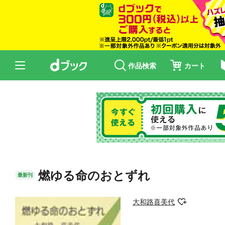
作品検索
カート
燃ゆる命のおとずれ
最新刊
大和路喜美代