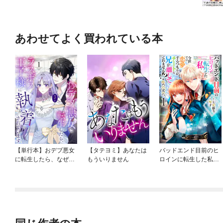
あわせてよく買われている本
【単行本】おデブ悪女
【タテヨミ】あなたは
バッドエンド目前のヒ
に転生したら、なぜか
もういりません
ロインに転生した私、
ラスボス王子様に執着
今世では恋愛するつも
されています
りがチートな兄が離し
てくれません！？@C
OMIC