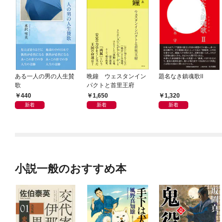
ある一人の男の人生賛
晩鐘 ウェスタンイン
題名なき鎮魂歌Ⅱ
歌
パクトと首里王府
440
1,650
1,320
新着
新着
新着
小説一般のおすすめ本