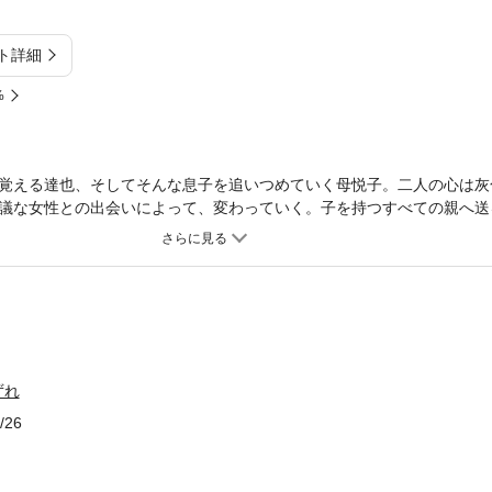
ト詳細
%
覚える達也、そしてそんな息子を追いつめていく母悦子。二人の心は灰
議な女性との出会いによって、変わっていく。子を持つすべての親へ送
ずれ
/26