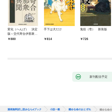
変化（へんげ） 決定
手下は犬だけ
鬼役（壱） 新装版
版～交代寄合伊那衆異
聞（1）～
880
814
726
新刊配信予定
漫画無料試し読みならdブック
小説一般
燃ゆる命のおとずれ
燃ゆる命の