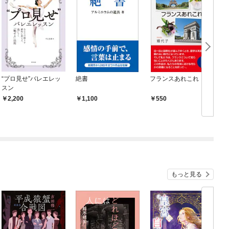
“プロ見せ”バレエレッ
絶書
フランスあれこれ
スン
2,200
1,100
550
もっと見る