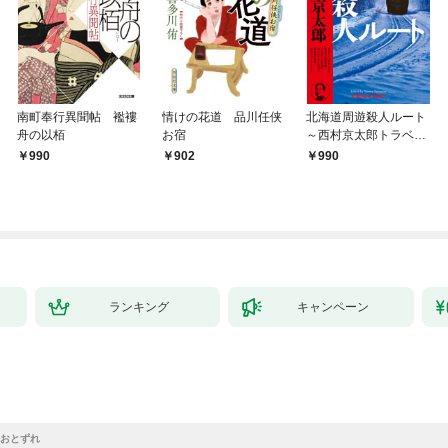
南町奉行異聞帖 襤褸
情けの花道 品川任侠
北海道周遊殺人ルート
舟の以栢
お宿
～西村京太郎トラベル
ミステリー・セレクシ
990
902
990
ョン（1）～
ランキング
キャンペーン
おとずれ