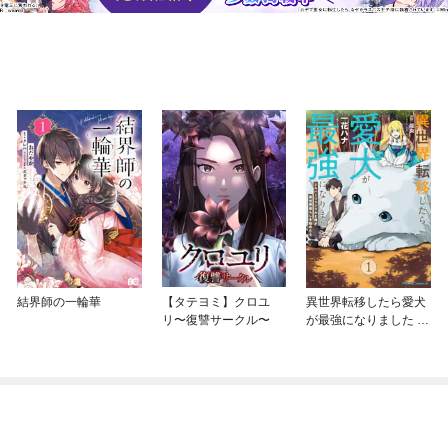
結界師の一輪華
【タテヨミ】クロユ
異世界転移したら愛犬
リ〜復讐サークル〜
が最強になりました ～
シルバーフェンリルと
俺が異世界暮らしを始
めたら～ THE COMIC