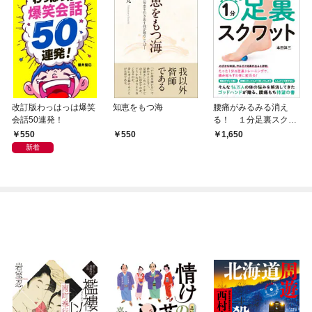
改訂版わっはっは爆笑
知恵をもつ海
腰痛がみるみる消え
会話50連発！
る！ １分足裏スクワ
ット
550
550
1,650
新着