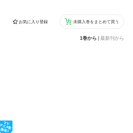
お気に入り登録
未購入巻をまとめて買う
1巻から
|
最新刊から