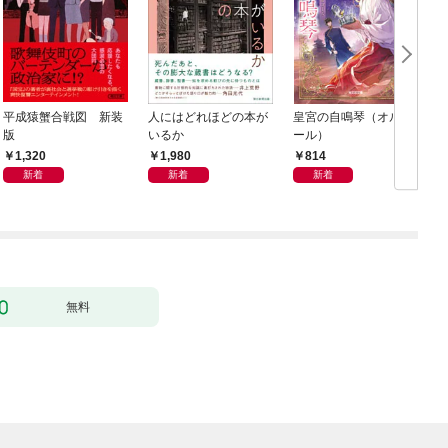
平成猿蟹合戦図 新装
人にはどれほどの本が
皇宮の自鳴琴（オルゴ
版
いるか
ール）
1,320
1,980
814
新着
新着
新着
無料