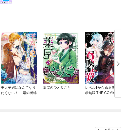
王太子妃になんてなり
薬屋のひとりごと
レベル1から始まる召
たくない！！ 婚約者編
喚無双 THE COMIC
ね