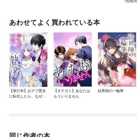
あわせてよく買われている本
【単行本】おデブ悪女
【タテヨミ】あなたは
結界師の一輪華
に転生したら、なぜか
もういりません
ラスボス王子様に執着
されています
同じ作者の本