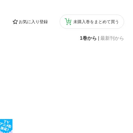
ートなミニベロラ
分割自転車カタ
話・最新グラベル
お気に入り登録
未購入巻をまとめて買う
化計画・日常に
げる匠の技 SH
NT for YOU!!
1巻から
|
最新刊から