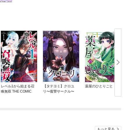
レベル1から始まる召
【タテヨミ】クロユ
薬屋のひとりごと
喚無双 THE COMIC
リ〜復讐サークル〜
もっと見る