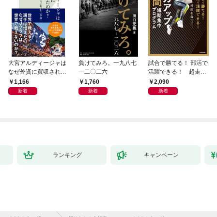
大宮アルディージャは
負けてみろ。一九八七
試合で勝てる！ 部活で
なぜ外資に買収された
―二〇二六
活躍できる！ 超走力
のか？～日本サッカー
アップ 7日間短期集中
1,166
1,760
2,090
とスポーツビジネスに
プログラム
新着
新着
新着
起きた「革命」～
ランキング
キャンペーン