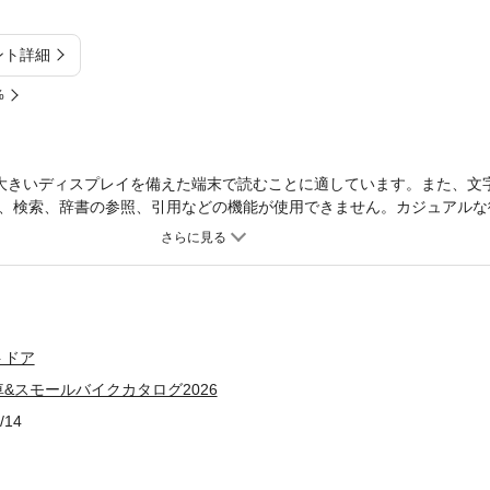
ント詳細
%
大きいディスプレイを備えた端末で読むことに適しています。また、文
、検索、辞書の参照、引用などの機能が使用できません。カジュアルな
小径自転車。ロードバイクやMTBユーザーのセカンドバイクとしても
の小さな「折りたたみ自転車カタログ」をメインに、小径自転車の基礎
情報が盛りだくさん。はじめて小径自転車を選ぶ人はもちろん、2台目
す。最新モデルを掲載折りたたみ自転車＆スモールバイクカタログ本誌
イクのカタログページ。多種多様なラインアップをまとめて比較検討で
動アシストスポーツ自転車（E-bike）も紹介します。 体格の違いで
トドア
ート ロードバイクやMTBと違いサイズ展開の少ない小径自転車は、
&スモールバイクカタログ2026
印象も異なります。そこで、体格の違う3人のライダーが乗り比べを実
の企画です。オフロード対応スペックで小径車の可能性をさらに広げる
/14
試乗記「グラベル」と呼ばれる未舗装路も楽しむことができる自転車の
。本誌では注目のニューモデルをピックアップし、本格オフロードコー
ります。目次・愛車との出会いから楽しみ方まで 私と愛車の “Mini” 