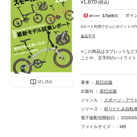
1,870
(税込)
ポイ
17
pt
獲得
dカード利用でさらにポイント+2
返品不可
※この商品はタブレットなど
ことや、文字列のハイライト
自転車旅の相棒として人気の
されています。本誌はタイヤ
ートなど、愛車選びに役立つ
試し読み
著者
辰巳出版
するマニアにも役立つ1冊で
りたたみ自転車＆スモールバ
出版社
辰巳出版
す！ 注目度が高まっている電
ジャンル
スポーツ・アウ
身長別 最新モデル試乗レポ
シリーズ
折りたたみ自転車
姿勢が大きく変わり、乗った
イメージをしやすい」と人気
電子版配信開始日
2026/05
折りたたみ自転車&ミニベロ
ファイルサイズ
- MB
ャンルにも押し寄せています
トを実施。そのポテンシャルを探