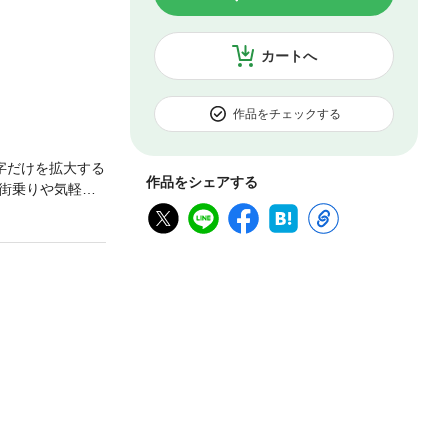
カートへ
作品をチェックする
字だけを拡大する
作品をシェアする
街乗りや気軽な
、あらためて注目
知識や試乗レポ
以降の購入を検討
のメインとなる折
きると好評で
乗り味も変わる!?
体格によって乗車
施。「自分が乗る
最新グラベル系
人気が小径車のジ
スで実走行テス
Story・体格の