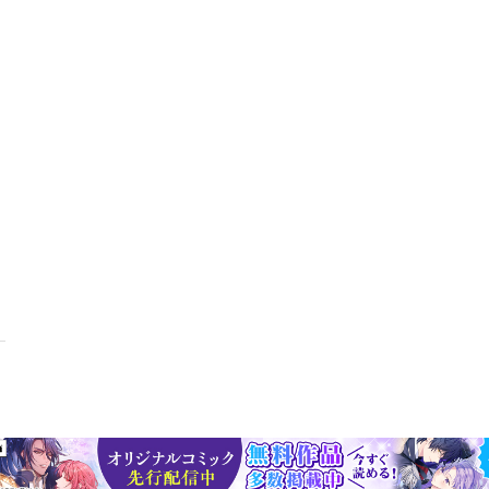
長別 最新モデル試乗レポート・SHIMANO Q'AUTOが叶える スマ
な自転車選びの超基礎知識・室内保管や輪行にもマッチ 折りたたみ＆
せる スモールバイクカタログ・時代が求めたiruka X、その誕生秘
ベロ試乗記・悪路のライドも楽しくなる！ オフロードサイクリング快適
ー “E-Bike”で広がる自転車の新たな楽しみ・理想の愛車をつくり上
愛車探しもメンテナンスもおまかせ Special Shop Guide・SPECIAL PRESE