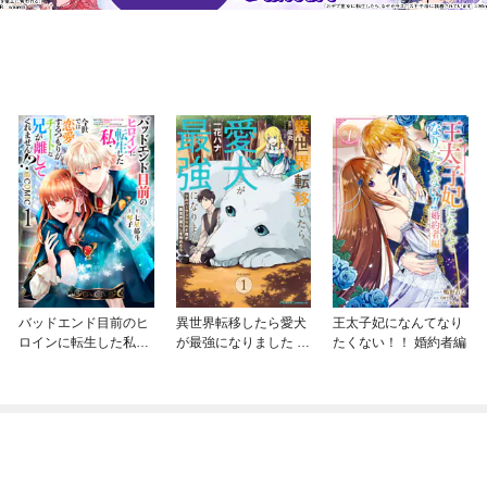
バッドエンド目前のヒ
異世界転移したら愛犬
王太子妃になんてなり
ロインに転生した私、
が最強になりました ～
たくない！！ 婚約者編
今世では恋愛するつも
シルバーフェンリルと
りがチートな兄が離し
俺が異世界暮らしを始
てくれません！？@C
めたら～ THE COMIC
OMIC