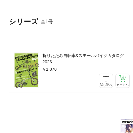
違いで乗り味も変わる!? 身
イフ・初心者も安心！ 小さ
ログ・おしゃれ＆軽快に走り出
シリーズ
全1冊
系 折りたたみ自転車&ミニ
ワクワクを添えるアシストパワ
OP ORIGINAL CUSTOM・
折りたたみ自転車&スモールバイクカタログ
2026
1,870
試し読み
カートへ