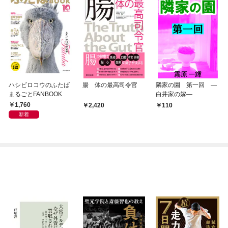
ハシビロコウのふたば
腸 体の最高司令官
隣家の園 第一回 ―
まるごとFANBOOK
白井家の嫁―
1,760
2,420
110
新着