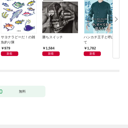
サヨナラどーだ！の雑
勝ちスイッチ
ハンカチ王子と呼ばれ
A
魚釣り隊
て
6
979
1,584
1,782
新着
新着
新着
無料