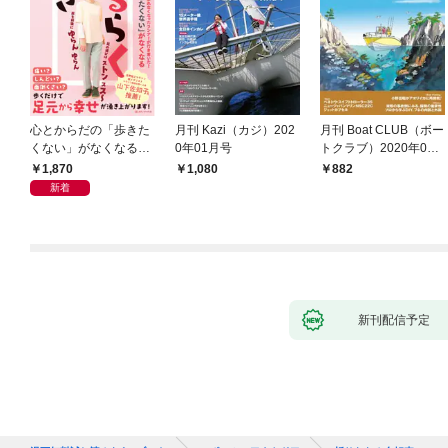
心とからだの「歩きた
月刊 Kazi（カジ）202
月刊 Boat CLUB（ボー
くない」がなくなる
0年01月号
トクラブ）2020年02
らせん流 ゆるらく歩
月号
1,870
1,080
882
き
新着
新刊配信予定