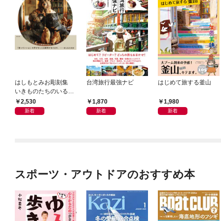
はしもとみお彫刻集
台湾旅行最強ナビ
はじめて旅する釜山
いきものたちのいると
ころ
2,530
1,870
1,980
新着
新着
新着
スポーツ・アウトドアのおすすめ本