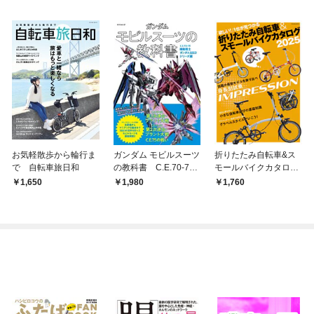
お気軽散歩から輪行ま
ガンダム モビルスーツ
折りたたみ自転車&ス
で 自転車旅日和
の教科書 C.E.70-75
モールバイクカタログ
機動戦士ガンダムSEE
2025
1,650
1,980
1,760
Dシリーズ編