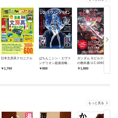
日本文房具クロニクル
ぱちんこシン・エヴァ
ガンダム モビルスーツ
ンゲリオン超速攻略Ｓ
の教科書 U.C.0093-00
Ｐ
97逆襲のシャア＆ガン
1,760
880
1,980
ダムUC編
もっと見る