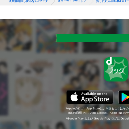
漫画無料試し読みならdブック
スポーツ・アウトドア
折りたたみ自転車&スモー
Appleのロゴ、App Storeは、米国もしくはそ
Inc.の商標です。App Storeは、Apple In
Google Play および Google Play ロゴは Go