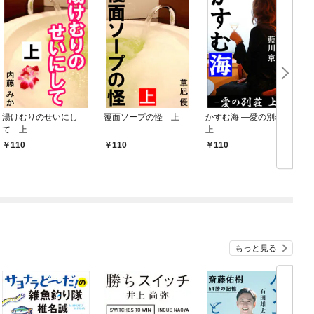
湯けむりのせいにし
覆面ソープの怪 上
かすむ海 ―愛の別荘
て 上
上―
110
110
110
もっと見る