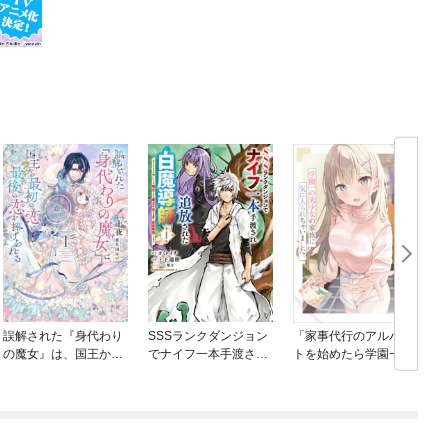
誤解された『身代わり
SSSランクダンジョン
「家事代行のアルバイ
の魔女』は、国王から
でナイフ一本手渡され
トを始めたら学園一の
最初の恋と最後の恋を
追放された白魔導師 ユ
美少女の家族に気に入
捧げられる
グドラシルの呪いによ
られちゃいました。」
り弱点である魔力不足
シリーズ
を克服し世界最強へと
至る