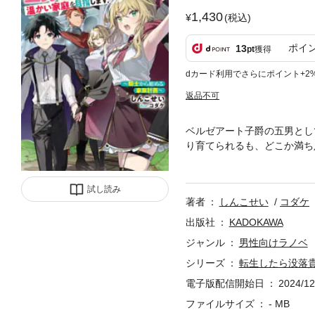
1,430
(税込)
ポイ
13
pt
獲得
dカード利用でさらにポイント+2
返品不可
ベルゼアート子爵の五男とし
り育てられるも、どこか満ち
高熱を出すクーンを放置し、
彼は家を出る決意を固める。
試し読み
着けたクーンは成人と共に家
著者
しんこせい
コダケ
だった。彼らは行く宛てのな
は、孤独な少年が大切な“家
出版社
KADOKAWA
ジャンル
男性向けラノベ
シリーズ
転生したら没落
電子版配信開始日
2024/12
ファイルサイズ
- MB