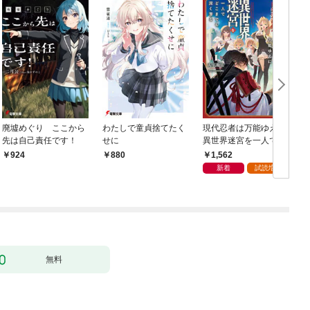
廃墟めぐり ここから
わたしで童貞捨てたく
現代忍者は万能ゆえに
先は自己責任です！
せに
異世界迷宮を一人でど
こまでも深く潜る 1
1,562
924
880
新着
試読増量
無料