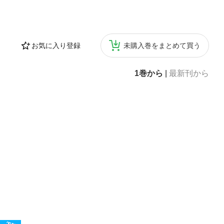
お気に入り登録
未購入巻をまとめて買う
1巻から
|
最新刊から