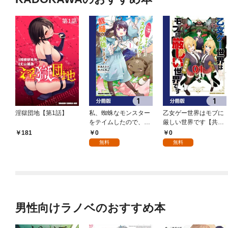
淫獄団地【第1話】
私、蜘蛛なモンスター
乙女ゲー世界はモブに
をテイムしたので、ス
厳しい世界です【共和
パイダーシルクで裁縫
国編】【分冊版】 1
0
0
181
を頑張ります！【分冊
無料
無料
版】 1
男性向けラノベのおすすめ本