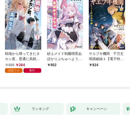
戦地から帰ってきたタ
砂上メイド戦艦喫茶あ
ヤエブキ機関 千万丈
カシ君。普通に高校生
ぽかりぷちゅへようこ
塔踏破録１【電子特別
活を送りたい【電子版
そ
版】
880
264
902
924
特典付】１
試読フル
割引
ランキング
キャンペーン