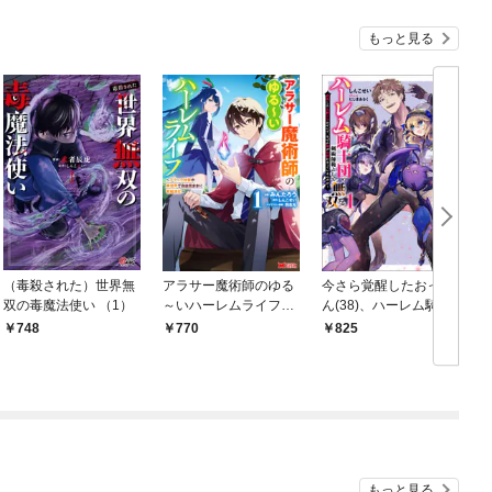
もっと見る
（毒殺された）世界無
アラサー魔術師のゆる
今さら覚醒したおっさ
双の毒魔法使い （1）
～いハーレムライフ～
ん(38)、ハーレム騎士
ブラック社畜が異世界
団の剣術師範として無
748
770
825
で自由気ままに有給消
双する 成長した元教え
化～（コミック） 1
子のせいで、なぜか俺
が伝説になっているん
だが（ノベル）１巻
もっと見る