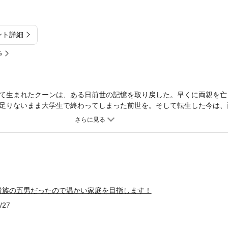
ント詳細
%
て生まれたクーンは、ある日前世の記憶を取り戻した。早くに両親を亡
足りないまま大学生で終わってしまった前世を。そして転生した今は、
彼が狩ってきた魔物を肉として搾取するだけ。こんな最悪な家庭環境か
幸いにもここは剣と魔法の異世界、力さえあれば生きていける。努力の
を捨てて旅に出た。とある街でクーンが出会ったのは、魔法も剣術も秀
いクーンを拾い、様々の手ほどきをしてくれるが、どこかわけありのよ
族”を見つけて守り抜く物語。
貴族の五男だったので温かい家庭を目指します！
/27