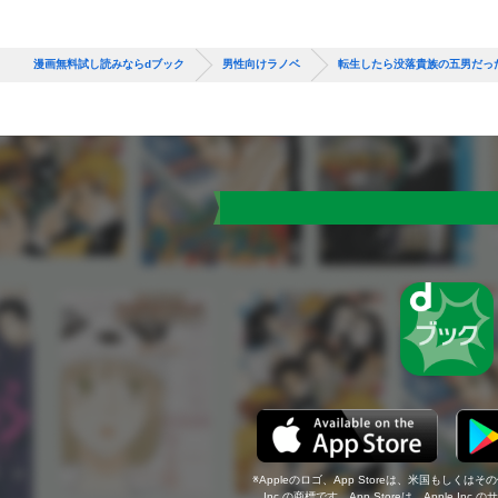
漫画無料試し読みならdブック
男性向けラノベ
転生したら没落貴族の五男だっ
Appleのロゴ、App Storeは、米国もしくはそ
Inc.の商標です。App Storeは、Apple In