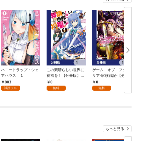
ハニートラップ・シェ
この素晴らしい世界に
ゲーム オブ ファミ
アハウス １
祝福を！【分冊版】
リア-家族戦記-【分冊
イ
1
版】 1
803
0
0
試読フル
無料
無料
もっと見る