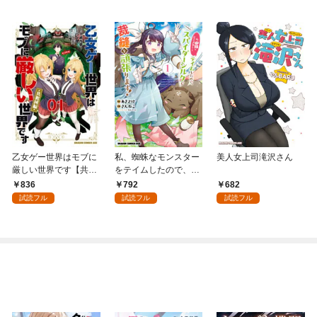
乙女ゲー世界はモブに
私、蜘蛛なモンスター
美人女上司滝沢さん
厳しい世界です【共和
をテイムしたので、ス
国編】 ０１
パイダーシルクで裁縫
836
792
682
を頑張ります！ 1
試読フル
試読フル
試読フル