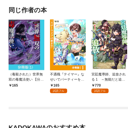
同じ作者の本
（毒殺された）世界無
不遇職『テイマー』な
宮廷魔導師、追放され
双の毒魔法使い 【分冊
せいでパーティーを追
る 1 ～無能だと追い
版】（1）
放されたので、辺境で
出された最巧の魔導師
165
770
165
スローライフを送りま
は、部下を引き連れて
試読フル
試読フル
す【分冊版】1
冒険者クランを始める
ようです～
KADOKAWAのおすすめ本