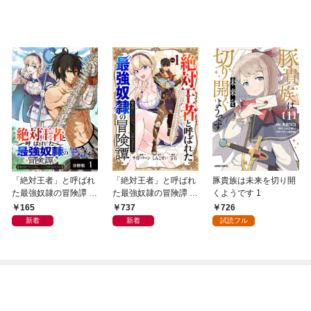
「絶対王者」と呼ばれ
「絶対王者」と呼ばれ
豚貴族は未来を切り開
た最強奴隷の冒険譚 解
た最強奴隷の冒険譚 解
くようです 1
き放たれた奴隷は、自
き放たれた奴隷は、自
165
737
726
由に世界を謳歌する 分
由に世界を謳歌する 1
新着
新着
試読フル
冊版 1巻
巻