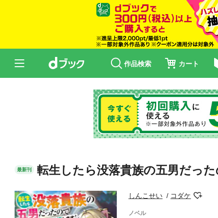
作品検索
カート
転生したら没落貴族の五男だった
最新刊
しんこせい
コダケ
ノベル