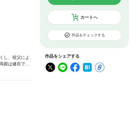
カートへ
作品をチェックする
作品をシェアする
くし、祖父によ
両親は健在でも
ら逃れるため、
末、魔法を身に
でたカムイ一家
うで――これ