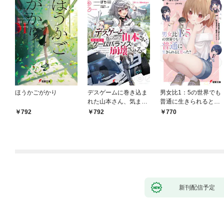
ほうかごがかり
デスゲームに巻き込ま
男女比1：5の世界でも
れた山本さん、気まま
普通に生きられると思
にゲームバランスを崩
った？ ～激重感情な
792
792
770
壊させる【電子特別
彼女たちが無自覚男子
版】
に翻弄されたら～
新刊配信予定