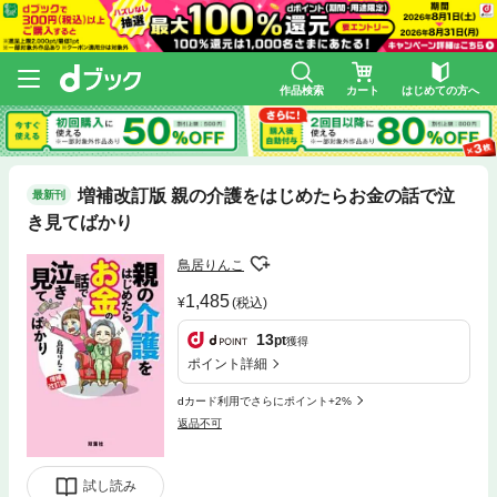
作品検索
カート
はじめての方へ
増補改訂版 親の介護をはじめたらお金の話で泣
最新刊
き見てばかり
鳥居りんこ
1,485
(税込)
13
pt
獲得
ポイント詳細
dカード利用でさらにポイント+2%
返品不可
試し読み