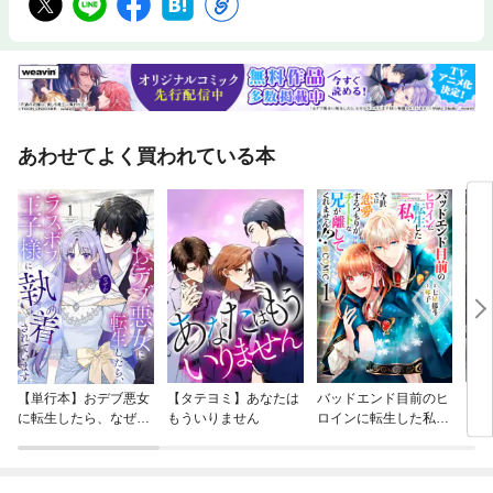
あわせてよく買われている本
【単行本】おデブ悪女
【タテヨミ】あなたは
バッドエンド目前のヒ
【タ
に転生したら、なぜか
もういりません
ロインに転生した私、
リ〜
ラスボス王子様に執着
今世では恋愛するつも
されています
りがチートな兄が離し
てくれません！？@C