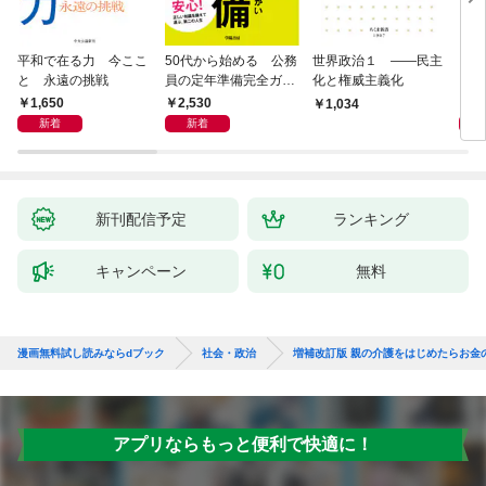
平和で在る力 今ここ
50代から始める 公務
世界政治１ ――民主
「力
と 永遠の挑戦
員の定年準備完全ガイ
化と権威主義化
く 
ド
1,650
2,530
1,
1,034
新着
新着
新刊配信予定
ランキング
キャンペーン
無料
漫画無料試し読みならdブック
社会・政治
増補改訂版 親の介護をはじめたらお金
アプリならもっと便利で快適に！