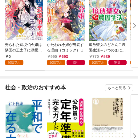
売られた辺境伯令嬢は
かたわれ令嬢が男装す
追放聖女のどろんこ農
ミイ
隣国の王太子に溺愛さ
る理由（コミック） 1
園生活～いつのまにか
れる 1
隣国を救ってしまいま
0
990
693
770
539
7
した～（コミック） 1
試読フル
試読フル
割引
試読フル
割引
試
社会・政治のおすすめ本
もっと見る