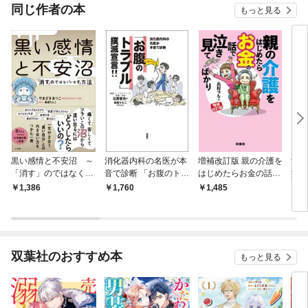
OMIC
同じ作者の本
もっと見る
黒い感情と不安沼 ～
消化器内科の名医が本
増補改訂版 親の介護を
女は
「消す」のではなく
音で診断 「お腹のトラ
はじめたらお金の話で
痛い
「いなす」方法～
ブル」撲滅宣言！！
泣き見てばかり
ても
1,386
1,760
1,485
1,
神経
双葉社のおすすめ本
もっと見る