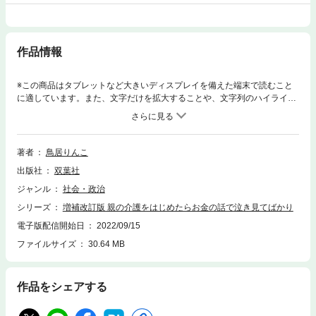
作品情報
※この商品はタブレットなど大きいディスプレイを備えた端末で読むこと
に適しています。また、文字だけを拡大することや、文字列のハイライ
ト、検索、辞書の参照、引用などの機能が使用できません。想定以上の介
護費用、金喰い虫と化した親の”負”動産、施設に入ってもかさむ入院代―
―なのに頼みの綱の親の預貯金は認知症で凍結されて引き出せない!? こ
んな「介護あるある大ピンチ」を招かぬためのアッと驚く裏ワザが満載。
著者
鳥居りんこ
「親の具合が悪くなる前に最低限やっておくべきチェックリスト」など今
出版社
双葉社
すぐできる超実戦テクを駆使すれば、１円でも安く済み、１円でも多く取
り戻せます。知らなきゃ泣き見る「介護とお金の基礎知識」、絶対必読の
ジャンル
社会・政治
最新版。※この商品は固定レイアウトで作成されており、タブレットなど
シリーズ
増補改訂版 親の介護をはじめたらお金の話で泣き見てばかり
大きいディスプレイを備えた端末で読むことに適しています。また、文字
列のハイライトや検索、辞書の参照、引用などの機能が使用できません。
電子版配信開始日
2022/09/15
ファイルサイズ
30.64 MB
作品をシェアする