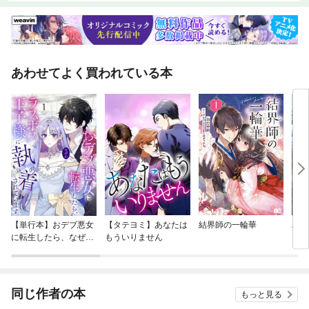
あわせてよく買われている本
【単行本】おデブ悪女
【タテヨミ】あなたは
結界師の一輪華
バッ
に転生したら、なぜか
もういりません
ロイ
ラスボス王子様に執着
今世
されています
りが
てく
OMI
同じ作者の本
もっと見る