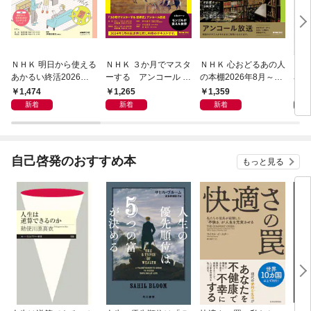
ＮＨＫ 明日から使える
ＮＨＫ ３か月でマスタ
ＮＨＫ 心おどるあの人
ＮＨ
あかるい終活2026年8
ーする アンコール 世
の本棚2026年8月～9
名著
月～9月
界史2026年8月
月
ン 
1,474
1,265
1,359
6
宣言
新着
新着
新着
自己啓発のおすすめ本
もっと見る