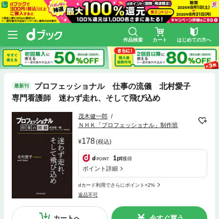
作品検索
カート
はじめての方へ
プロフェッショナル 仕事の流儀 北村愛子
最新刊
専門看護師 迷わず走れ、そして飛び込め
茂木健一郎
ＮＨＫ「プロフェッショナル」制作班
178
(税込)
1
pt
獲得
ポイント詳細
dカード利用でさらにポイント+2%
返品不可
カートへ
今すぐ買う