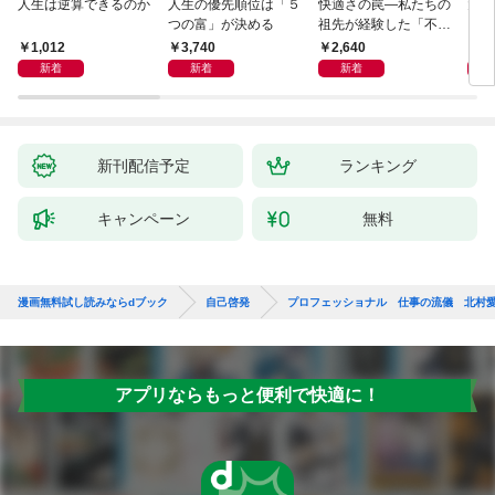
人生は逆算できるのか
人生の優先順位は「５
快適さの罠―私たちの
大江
つの富」が決める
祖先が経験した「不快
さ」が人生を充実させ
1,012
3,740
2,640
4,
る
新着
新着
新着
新刊配信予定
ランキング
キャンペーン
無料
漫画無料試し読みならdブック
自己啓発
プロフェッショナル 仕事の流儀 北村
アプリならもっと便利で快適に！