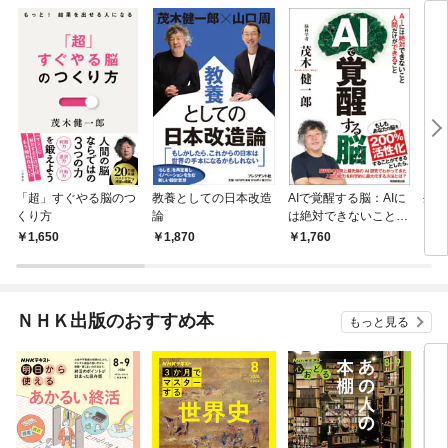
「超」すぐやる脳のつ
教養としての日本改造
AIで覚醒する脳：AIに
生き
くり方
論
は絶対できないこと
人間だけができること
1,650
1,870
1,760
9
ＮＨＫ出版のおすすめ本
もっと見る