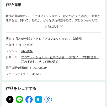
作品情報
時代の最前線にいる「プロフェッショナル」はどのように発想し、斬新な
仕事を切り開いているのか。どんな試行錯誤を経て、成功をつかんだの
か。時代をどのように見つめ、次に進んでいこうとしているのか。NHKの
人気番組 『プロフェッショナル 仕事の流儀』より、本気で「仕事」を考
え、取り組もうとするすべての人にお届けする、待望の電子書籍シリー
ズ！■ベッドサイドに答えがある 北村愛子の仕事（専門看護師）迷わず
著者
茂木健一郎
ＮＨＫ「プロフェッショナル」制作班
走れ、そして飛び込め通常の看護師以上に、高度な医療の知識を持つ看護
出版社
ＮＨＫ出版
のスペシャリスト。それが「専門看護師」である。北村愛子は、そのなか
でも命の危機に瀕した患者を担当するエキスパート。前例にとらわれない
ジャンル
自己啓発
新しい看護の形に挑戦し、どんな場面でも希望を捨てない姿勢で、医師か
シリーズ
プロフェッショナル 仕事の流儀 北村愛子 専門看護師
らも尊敬される存在である。「ベッドサイドにすべてがある」と語り、困
迷わず走れ、そして飛び込め
難な現場にあえて飛び込んでいく北村の、信念の源にあるものは・・・。
北村愛子（きたむら・あいこ）1964年 大阪府生まれ／1985年 看護学校卒
電子版配信開始日
2014/02/04
業後、病院勤務。外科病棟、外来、集中治療室担当／1994年 看護専門学
ファイルサイズ
0.35 MB
校の教師となる／2000年 大阪府立大学看護学部看護研究科入学／2002年
大阪府立大学大学院前期課程、療養支援看護学領域、急性看護学、クリテ
ィカルケアＣＮＳコース修了／りんくう総合医療センター市立泉佐野病院
作品をシェアする
勤務。ＩＣＵ／ＣＣＵ担当／2005年 クリティカルケア専門看護師認定試
験合格／看護管理室所属。クリティカルケア専門看護師として、全病棟で
活動