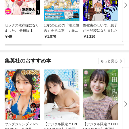
セックス依存症になり
10代のための「性と加
性被害のせいで、息子
性暴
ました。 分冊版 1
害」を学ぶ本 ：暴力
が不登校になりました
た君
の「入口」「根っこ」
ると
￥49
￥1,870
￥1,210
￥1,
「しくみ」を知る包括
的性教育マンガ
集英社のおすすめ本
もっと見る
ヤングジャンプ 2026
【デジタル限定 YJ PH
【デジタル限定 YJ PH
【デ