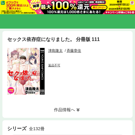
セックス依存症になりました。 分冊版 111
津島隆太
斉藤章佳
返品不可
作品情報へ
シリーズ
全132冊