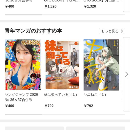
No.36＆37合併号
OTO BOOK】十味写真
OTO BOOK】片田陽依
OT
集「続・『ぽみ』！？
写真集「羽色日和」
写真
￥400
￥1,320
￥1,320
￥1,
どこでもトレイン・ベ
リ」
トナム篇」
青年マンガのおすすめ本
もっと見る
ヤングジャンプ 2026
妹は知っている（１）
ヤニねこ（１）
モー
No.36＆37合併号
6・3
日発
￥400
￥792
￥792
￥4