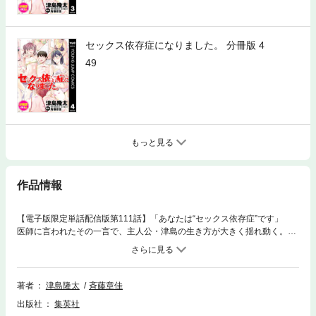
セックス依存症になりました。 分冊版 4
49
もっと見る
作品情報
【電子版限定単話配信版第111話】「あなたは“セックス依存症”です」
医師に言われたその一言で、主人公・津島の生き方が大きく揺れ動く。こ
れまで何不自由なくエンジョイしてきた異性との奔放な性関係を断ち、
「依存」との長い戦いを決意する。露出癖のある美女、痴漢常習犯の若
者、不倫がやめられない中高年。ときに罪に手を染めながらも「嗜癖」に
耽溺する者たちとの出会いが、葛藤と苦悩を繰り返す津島の心を、少しず
著者
津島隆太
斉藤章佳
つ、しかし確かに変えていく――。『週プレNEWS』発の大人気エッセイ
出版社
集英社
マンガがついに配信開始！