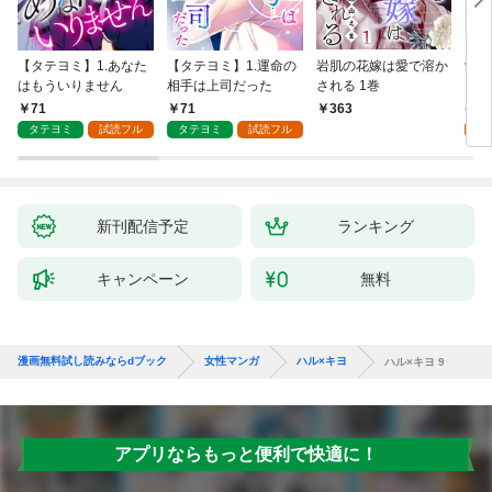
【タテヨミ】1.あなた
【タテヨミ】1.運命の
岩肌の花嫁は愛で溶か
愛し
はもういりません
相手は上司だった
される 1巻
い 
71
71
1
363
タテヨミ
試読フル
タテヨミ
試読フル
試
新刊配信予定
ランキング
キャンペーン
無料
漫画無料試し読みならdブック
女性マンガ
ハル×キヨ
ハル×キヨ 9
アプリならもっと便利で快適に！