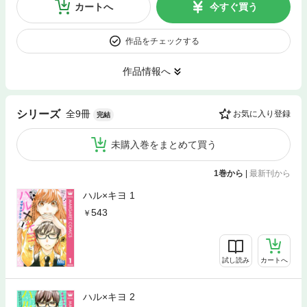
カートへ
今すぐ買う
作品をチェックする
作品情報へ
全9冊
シリーズ
お気に入り登録
完結
未購入巻をまとめて買う
1巻から
|
最新刊から
ハル×キヨ 1
543
試し読み
カートへ
ハル×キヨ 2