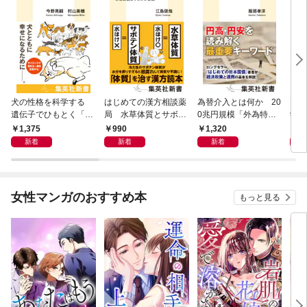
犬の性格を科学する
はじめての漢方相談薬
為替介入とは何か 20
大江
遺伝子でひもとく「最
局 水草体質とサボテ
0兆円規模「外為特
学と
良の友」の進化
ン体質
会」が生まれた謎
から
1,375
990
1,320
1,
新着
新着
新着
女性マンガのおすすめ本
もっと見る