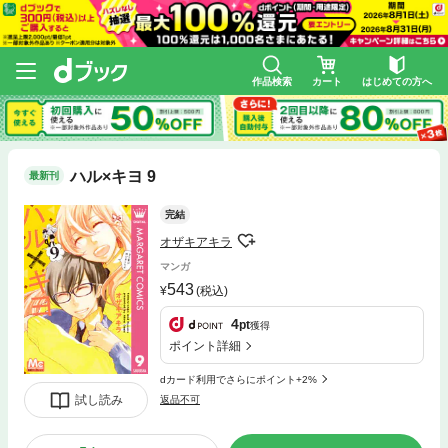
作品検索
カート
はじめての方へ
ハル×キヨ 9
最新刊
完結
オザキアキラ
マンガ
543
(税込)
4
pt
獲得
ポイント詳細
dカード利用でさらにポイント+2%
試し読み
返品不可