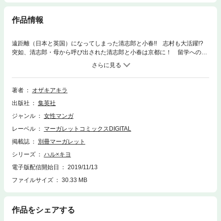
作品情報
遠距離（日本と英国）になってしまった清志郎と小春!! 志村も大活躍!?
突如、清志郎・母から呼び出された清志郎と小春は京都に！ 留学へのや
る気を疑う母に対抗するため、清志郎は英国へ。いきなり遠恋になってし
まったふたり。清志郎と小春の関係はどうなるのか!? 感動のフィナーレ
をお見逃し無く！
著者
オザキアキラ
出版社
集英社
ジャンル
女性マンガ
レーベル
マーガレットコミックスDIGITAL
掲載誌
別冊マーガレット
シリーズ
ハル×キヨ
電子版配信開始日
2019/11/13
ファイルサイズ
30.33 MB
作品をシェアする