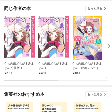
同じ作者の本
もっと見る
うちの弟どもがすみま
うちの弟どもがすみま
うちの弟どもがすみま
映画
せん 分冊版 1
せん 1
せん 映画ノベライ
の弟
ズ みらい文庫版
132
459
847
6
集英社のおすすめ本
もっと見る