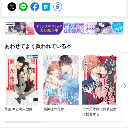
あわせてよく買われている本
墜落JKと廃人教師
龍神様の花嫁
その天才様は偽装彼女
com
に執着する
都筑