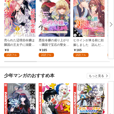
売られた辺境伯令嬢は
悪役令嬢の成り上がり
ヒロインが来る前に妊
かた
隣国の王太子に溺愛さ
～隣国で宝石の聖女と
娠しました 詰んだは
る理
れる 1
呼ばれるまで～（コミ
ずの悪役令嬢ですが、
0
165
165
9
ック） 分冊版 1
どうやら違うようです
試読フル
試読フル
試読フル
試
（コミック） 分冊版 1
少年マンガのおすすめ本
もっと見る