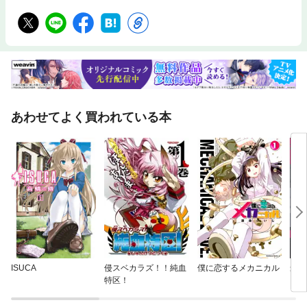
あわせてよく買われている本
ISUCA
侵スベカラズ！！純血
僕に恋するメカニカル
最下
特区！
った
—