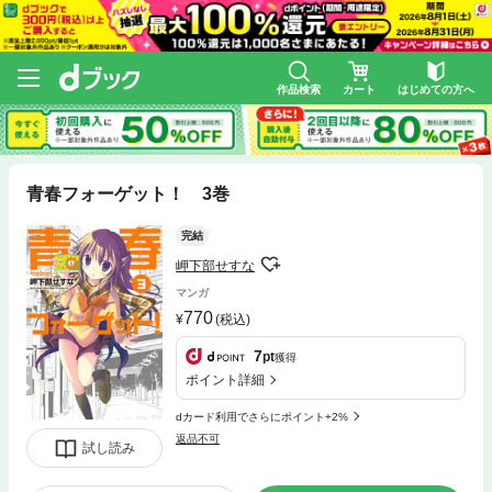
作品検索
カート
はじめての方へ
青春フォーゲット！ 3巻
完結
岬下部せすな
マンガ
770
(税込)
7
pt
獲得
ポイント詳細
dカード利用でさらにポイント+2%
返品不可
試し読み