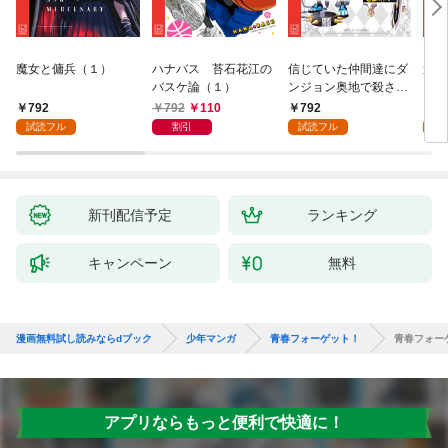
魔女と傭兵（１）
ハナバス 苔石花江の
信じていた仲間達にダ
追放
バスケ論（１）
ンジョン奥地で殺され
『自
かけたがギフト『無限
領地
792
792
110
792
7
ガチャ』でレベル９９
強の
試読フル
割引
試読フル
試
９９の仲間達を手に入
～最
れて元パーティーメン
で始
バーと世界に復讐＆
拓ス
『ざまぁ！』します！
（１
（１）
新刊配信予定
ランキング
キャンペーン
無料
漫画無料試し読みならdブック
少年マンガ
青春フォーゲット！
青春フォー
アプリならもっと便利で快適に！