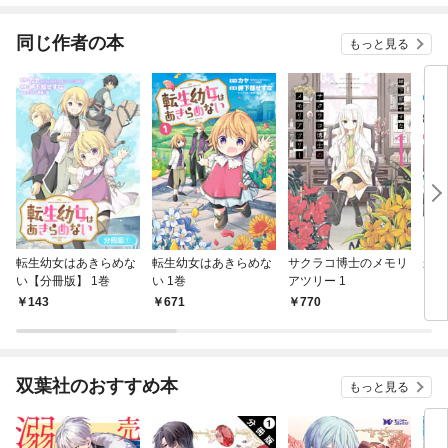
同じ作者の本
もっと見る
転生幼女はあきらめな
転生幼女はあきらめな
サクラコ博士のメモリ
かさ
い【分冊版】 1巻
い 1巻
アツリー 1
143
671
770
8
双葉社のおすすめ本
もっと見る