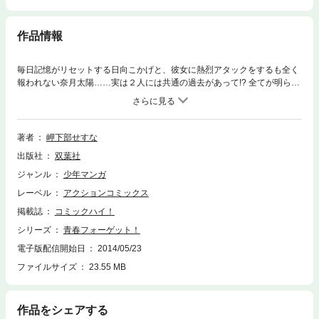
作品情報
毎日記憶がリセットする日向こかげと、彼女に熱烈アタックをするも全く
報われない奈月太陽……実は２人には共通の過去があって!? 全てが明らか
になって、ようやくスタートラインに立てるかと思った矢先、またしても
太陽に想いを寄せる少女が現れる。才色兼備で完全無欠な最強ライバルの
登場で、太陽と日向の恋の行方に進展は!? ハイテンションなブレ球ストレ
ート青春ラブコメ第３巻!!
著者
岬下部せすな
出版社
双葉社
ジャンル
少年マンガ
レーベル
アクションコミックス
掲載誌
コミックハイ！
シリーズ
青春フォーゲット！
電子版配信開始日
2014/05/23
ファイルサイズ
23.55 MB
作品をシェアする