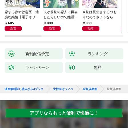
恋する救命救急医 迷
夫が前世の恋人に再会
今世は長生きするつも
話し
惑な純情【電子オリジ
したらしいので離縁し
りなのでさようなら
でし
ナル】
ます
605
880
880
1,
新着
新着
新着
新刊配信予定
ランキング
キャンペーン
無料
漫画無料試し読みならdブック
女性向けラノベ
金魚倶楽部
金魚倶楽部
アプリならもっと便利で快適に！