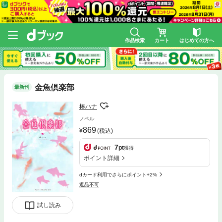
作品検索
カート
はじめての方へ
金魚倶楽部
最新刊
椿ハナ
ノベル
869
(税込)
7
pt
獲得
ポイント詳細
dカード利用でさらにポイント+2%
返品不可
試し読み