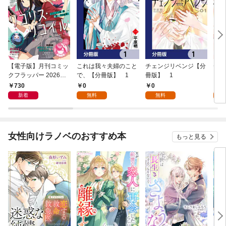
【電子版】月刊コミッ
これは我々夫婦のこと
チェンジリベンジ【分
チェ
クフラッパー 2026年9
で、【分冊版】 1
冊版】 1
月号
730
0
0
7
新着
無料
無料
試
女性向けラノベのおすすめ本
もっと見る