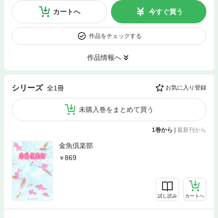
カートへ
今すぐ買う
作品をチェックする
作品情報へ
シリーズ
全1冊
お気に入り登録
未購入巻をまとめて買う
1巻から
|
最新刊から
金魚倶楽部
869
試し読み
カートへ