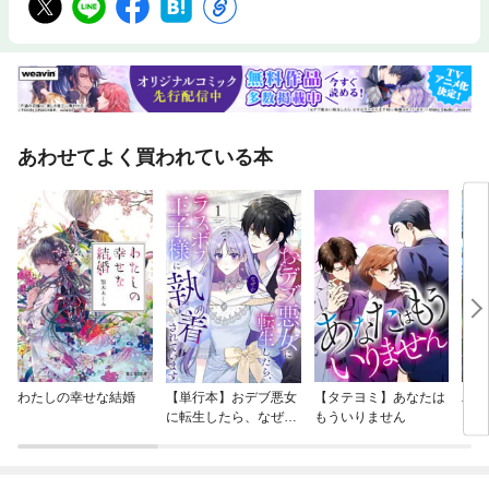
あわせてよく買われている本
わたしの幸せな結婚
【単行本】おデブ悪女
【タテヨミ】あなたは
バッ
に転生したら、なぜか
もういりません
ロイ
ラスボス王子様に執着
今世
されています
りが
てく