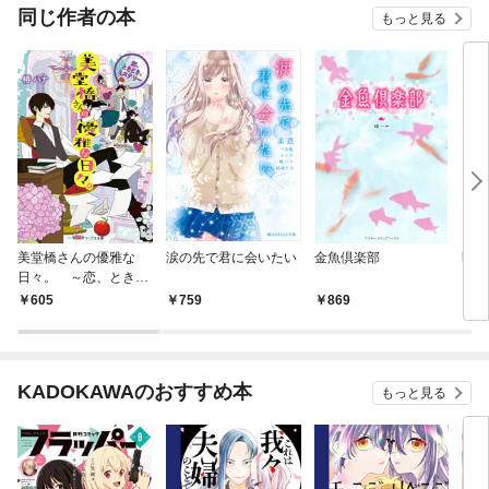
OMI
同じ作者の本
もっと見る
美堂橋さんの優雅な
涙の先で君に会いたい
金魚倶楽部
bitt
日々。 ～恋、ときど
き、ミステリー～
605
759
869
8
KADOKAWAのおすすめ本
もっと見る