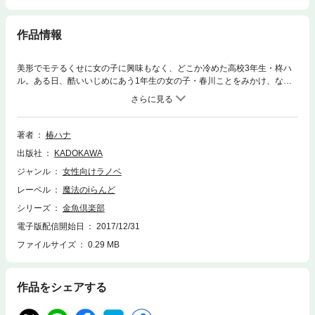
作品情報
美形でモテるくせに女の子に興味もなく、どこか冷めた高校3年生・柊ハ
ル。ある日、酷いいじめにあう1年生の女の子・春川ことをみかけ、なぜ
か気になって助けてしまう。「私はいらない存在」 ――孤独に押しつぶさ
れそうなことのために、ハルは部員2人だけの秘密の部活 「金魚倶楽部」
をつくろうと提案。自分の居場所をみつけたこと、彼女を守ろうとするハ
ル。ゆっくりと心の距離を近づける2人だったが―。
著者
椿ハナ
出版社
KADOKAWA
ジャンル
女性向けラノベ
レーベル
魔法のiらんど
シリーズ
金魚倶楽部
電子版配信開始日
2017/12/31
ファイルサイズ
0.29 MB
作品をシェアする