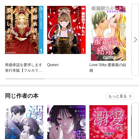
再婚承認を要求します
Queen
Love Silky 蜜薔薇の結
高嶺
単行本版【フルカラ
婚
版】
ー】
同じ作者の本
もっと見る