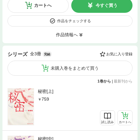
カートへ
今すぐ買う
作品をチェックする
作品情報へ
全3冊
シリーズ
お気に入り登録
完結
未購入巻をまとめて買う
1巻から
|
最新刊から
秘密[上]
759
試し読み
カートへ
秘密[中]