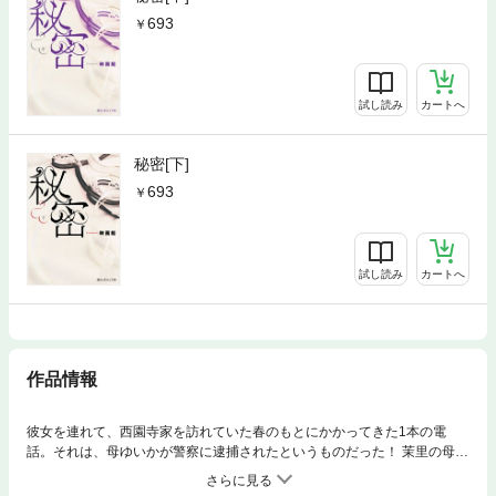
693
試し読み
カートへ
秘密[下]
693
試し読み
カートへ
作品情報
彼女を連れて、西園寺家を訪れていた春のもとにかかってきた1本の電
話。それは、母ゆいかが警察に逮捕されたというものだった！ 茉里の母ま
りかは、娘が新城に拉致されたと警察に訴え、新城家の子供達を暗殺しよ
うと画策していた。密人は、「全身全霊をかけて茉里を守る」と誓うが、