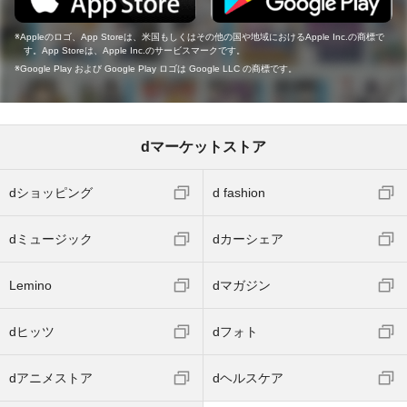
Appleのロゴ、App Storeは、米国もしくはその他の国や地域におけるApple Inc.の商標で
す。App Storeは、Apple Inc.のサービスマークです。
Google Play および Google Play ロゴは Google LLC の商標です。
dマーケットストア
dショッピング
d fashion
dミュージック
dカーシェア
Lemino
dマガジン
dヒッツ
dフォト
dアニメストア
dヘルスケア