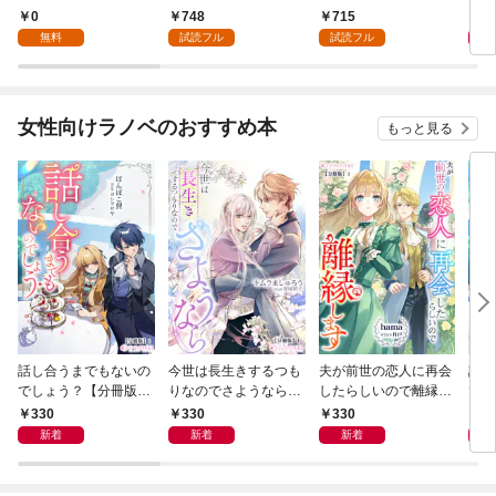
プ包囲網 1
0
748
715
9
無料
試読フル
試読フル
女性向けラノベのおすすめ本
もっと見る
話し合うまでもないの
今世は長生きするつも
夫が前世の恋人に再会
話し
でしょう？【分冊版】
りなのでさようなら
したらしいので離縁し
でし
1
【分冊版】1
ます【分冊版】1
330
330
330
1,
新着
新着
新着