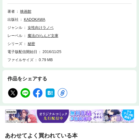
2人を巻き込み、ゆいかの凄惨な過去が呼び起こされようとしていた―
―。
著者
映画館
出版社
KADOKAWA
ジャンル
女性向けラノベ
レーベル
魔法のiらんど文庫
シリーズ
秘密
電子版配信開始日
2016/11/25
ファイルサイズ
0.79 MB
作品をシェアする
あわせてよく買われている本