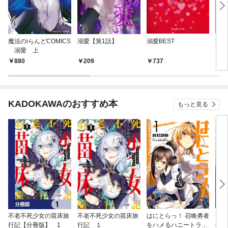
魔法のiらんどCOMICS
溺愛【第1話】
溺愛BEST
支配
溺愛 上
880
209
737
8
KADOKAWAのおすすめ本
もっと見る
不老不死少女の苗床旅
不老不死少女の苗床旅
はにとらっ！ 召喚勇者
ダ・
行記【分冊版】 1
行記 １
をハメるハニートラッ
年9