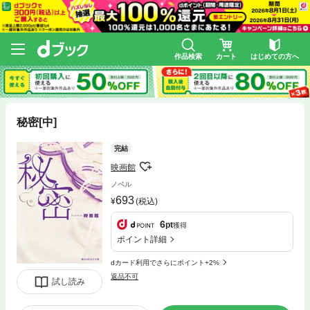
作品検索
カート
はじめての方へ
秘密[中]
完結
映画館
ノベル
693
(税込)
6
pt
獲得
ポイント詳細
dカード利用でさらにポイント+2%
返品不可
試し読み