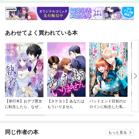
あわせてよく買われている本
【単行本】おデブ悪女
【タテヨミ】あなたは
バッドエンド目前のヒ
結界
に転生したら、なぜか
もういりません
ロインに転生した私、
ラスボス王子様に執着
今世では恋愛するつも
されています
りがチートな兄が離し
てくれません！？@C
OMIC
同じ作者の本
もっと見る