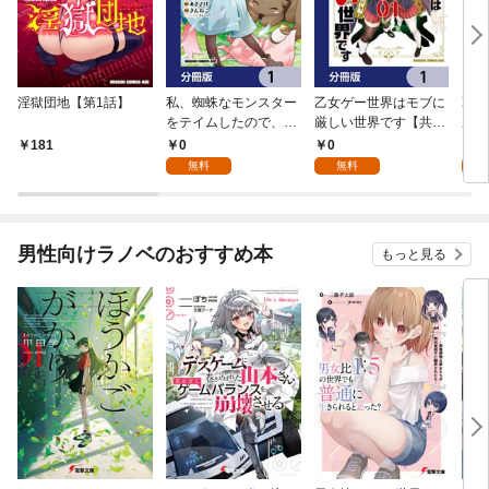
淫獄団地【第1話】
私、蜘蛛なモンスター
乙女ゲー世界はモブに
乙女
をテイムしたので、ス
厳しい世界です【共和
厳し
パイダーシルクで裁縫
国編】【分冊版】 1
国
0
0
8
181
を頑張ります！【分冊
無料
無料
試
版】 1
男性向けラノベのおすすめ本
もっと見る