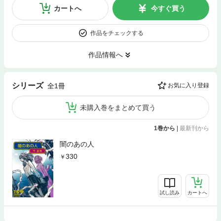
カートへ
今すぐ買う
作品をチェックする
作品情報へ
シリーズ
全1冊
お気に入り登録
未購入巻をまとめて買う
1巻から
|
最新刊から
闇のあの人
330
試し読み
カートへ