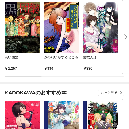
黒い団欒
汐の匂いがするところ
愛欲人形
悦楽
1,257
330
330
3
KADOKAWAのおすすめ本
もっと見る