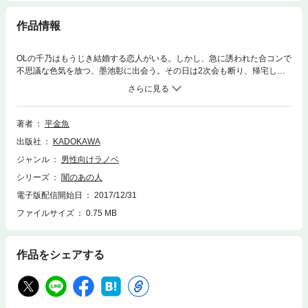
作品情報
OLの千乃はもうじき結婚する恋人がいる。しかし、急に誘われた合コンで
不思議な色気を放つ、墨池彰に出会う。その日は2次会も断り、帰宅した
千乃だが、なぜか教えてもないのに墨池からメールが来るようになる。さ
らに、彼は千乃の小学校の同級生だという。婚約者が浮気をしているのを
知りつつ、割り切っていた千乃は、墨池との食事に付き合ううち、墨池と
肉体関係をもつようになる。しかし、墨池は既に自殺をしていたはずだっ
著者
平金魚
た……。
出版社
KADOKAWA
ジャンル
男性向けラノベ
シリーズ
闇のあの人
電子版配信開始日
2017/12/31
ファイルサイズ
0.75 MB
作品をシェアする