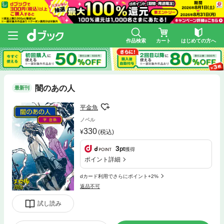
作品検索
カート
はじめての方へ
闇のあの人
最新刊
平金魚
ノベル
330
(税込)
3
pt
獲得
ポイント詳細
dカード利用でさらにポイント+2%
返品不可
試し読み