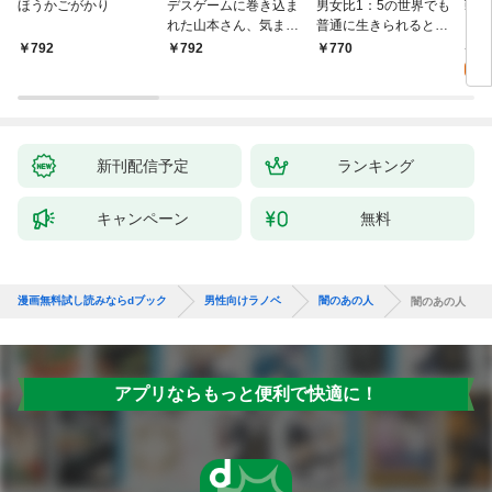
ほうかごがかり
デスゲームに巻き込ま
男女比1：5の世界でも
戦地
れた山本さん、気まま
普通に生きられると思
カシ
にゲームバランスを崩
った？ ～激重感情な
活を
8
792
792
770
壊させる【電子特別
彼女たちが無自覚男子
特典
試
版】
に翻弄されたら～
新刊配信予定
ランキング
キャンペーン
無料
漫画無料試し読みならdブック
男性向けラノベ
闇のあの人
闇のあの人
アプリならもっと便利で快適に！