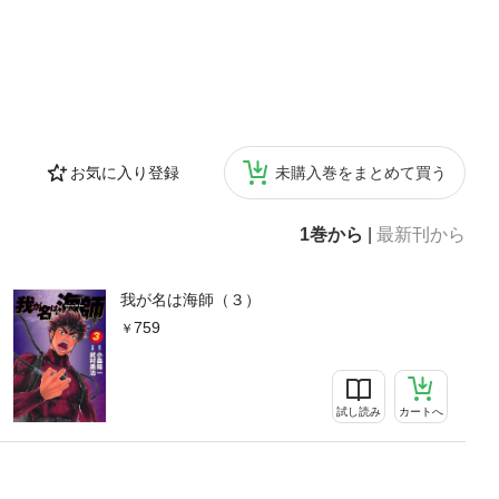
に就職）、葛西
和サルヴェージ
）
お気に入り登録
未購入巻をまとめて買う
1巻から
|
最新刊から
我が名は海師（３）
759
試し読み
カートへ