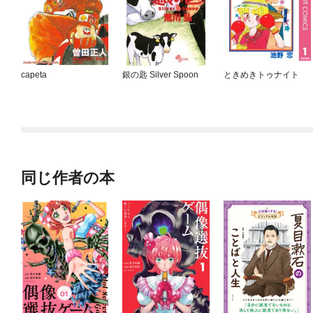
capeta
銀の匙 Silver Spoon
ときめきトゥナイト
同じ作者の本