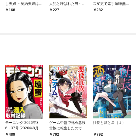
し夫婦 ～契約夫婦は鎌
人犯と呼ばれた男～
ス変更で素手喧嘩無敗
倉で妖怪の集う家を守
【単話】（１）
になりました【単話】
168
227
282
る～【単話】（１）
（１）
モーニング 2026年3
ゲーム中盤で死ぬ悪役
社長と酒と星（１）
6・37号 [2026年8月6
貴族に転生したので、
日発売]
外れスキル【テイム】
489
792
792