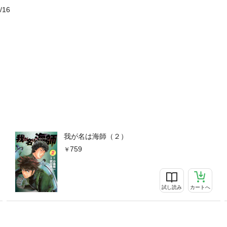
り）、田頭真彩（麟太郎の幼なじみ。海難事故専門の保険会社「WIS」
/16
課長補佐。麟太郎の父・莞爾とは幼なじみ）、江口元（業界最大手・大
ドン・フライス（世界最高のサルヴェージ技術を持った“SMATT”の代表
我が名は海師（２）
759
試し読み
カートへ