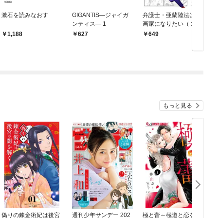
漱石を読みなおす
GIGANTIS―ジャイガ
弁護士・亜蘭陸法は漫
ンティス― 1
画家になりたい（１）
1,188
627
649
もっと見る
偽りの錬金術妃は後宮
週刊少年サンデー 202
極と蕾～極道と恋を知