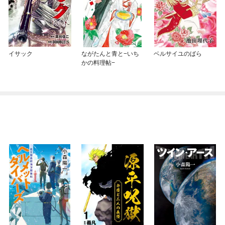
イサック
ながたんと青と−いち
ベルサイユのばら
かの料理帖−