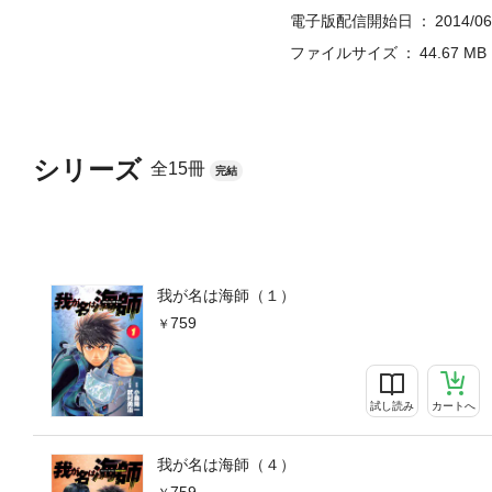
ージ」の紅一点。性格は男勝
電子版配信開始日
2014/06
直哉（海上保安庁本庁警備課
のエリートサルヴァー） 、
ファイルサイズ
44.67 MB
シリーズ
全15冊
完結
我が名は海師（１）
759
試し読み
カートへ
我が名は海師（４）
759