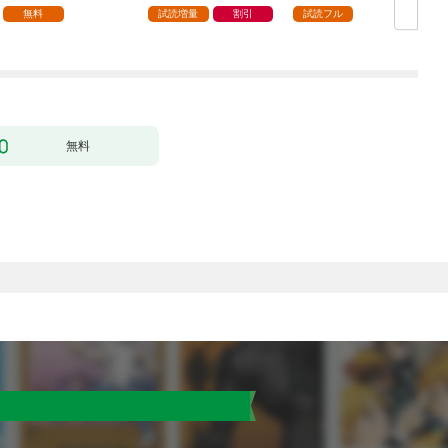
パー付き】【カラーペ
無料
試読増量
割引
試読フル
ージ増量版】 (1)
無料