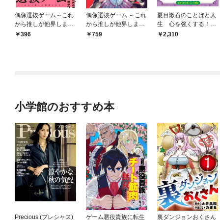
偶像選抜ゲーム～これ
偶像選抜ゲーム ～これ
夏目漱石のことばと人
から推しが他界します
から推しが他界します
生 心を強くする！
～【単話】（１）
～（１）
ビジュアル伝記１５
396
759
2,310
小学館のおすすめ本
Precious (プレシャス)
ゲーム悪役貴族に転生
裏ダンジョンおくさん