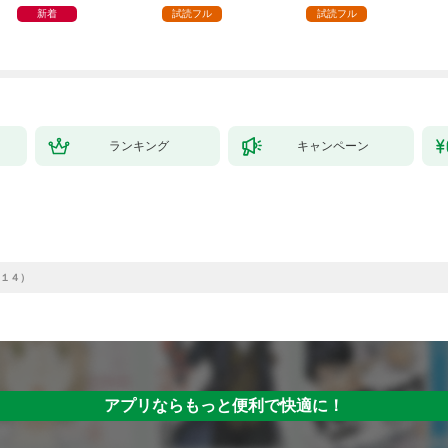
を駆使して最強を目指
新着
試読フル
試読フル
してみた（１）
ランキング
キャンペーン
１４）
アプリならもっと便利で快適に！