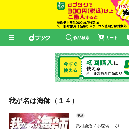
作品検索
カート
我が名は海師（１４）
完結
武村勇治
小森陽一