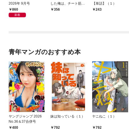
2026年 9月号
した俺は、チート筋肉
【単話】（１）
で無双する【単話】
860
356
243
（１）
新着
青年マンガのおすすめ本
ヤングジャンプ 2026
妹は知っている（１）
ヤニねこ（１）
No.36＆37合併号
400
792
792