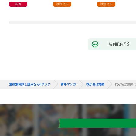
新着
試読フル
試読フル
新刊配信予定
漫画無料試し読みならdブック
青年マンガ
我が名は海師
我が名は海師（