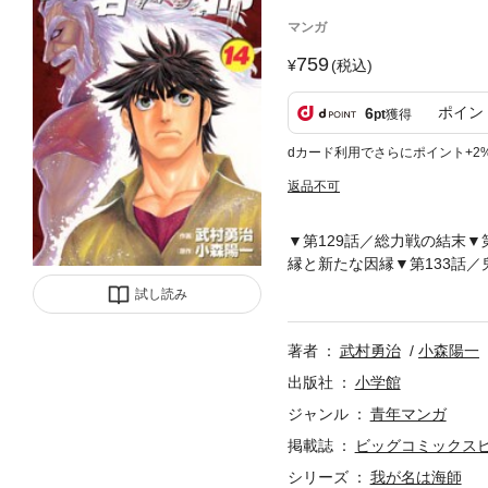
マンガ
759
(税込)
ポイン
6
pt
獲得
dカード利用でさらにポイント+2
返品不可
▼第129話／総力戦の結末▼
縁と新たな因縁▼第133話／
37話／改めて知った醍醐味
試し読み
父親急逝のため、家業の「難
態での工作船引き揚げ作業も
著者
武村勇治
小森陽一
の結果、無事回収は終了。不
を始めて…（第129話）。
出版社
小学館
社“SMATT”。ドン・フラ
ジャンル
青年マンガ
機はあるのか？ さらに沢村
掲載誌
ビッグコミックス
人物／沢村武（「難波サルヴ
（麟太郎の父親と共に「難波
シリーズ
我が名は海師