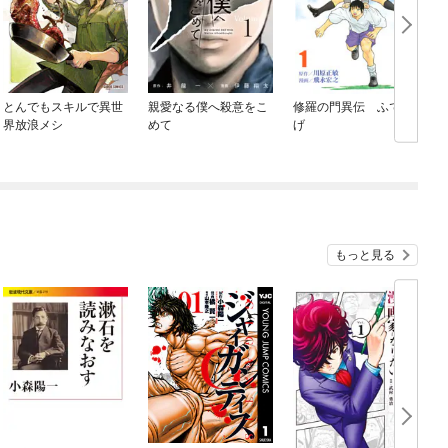
とんでもスキルで異世
親愛なる僕へ殺意をこ
修羅の門異伝 ふでか
界放浪メシ
めて
げ
もっと見る