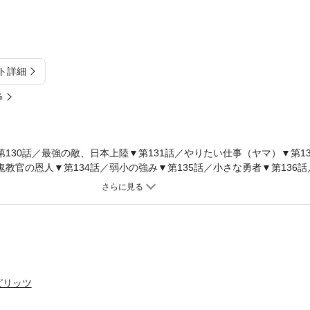
ト詳細
%
第130話／最強の敵、日本上陸▼第131話／やりたい仕事（ヤマ）▼第1
鬼教官の恩人▼第134話／弱小の強み▼第135話／小さな勇者▼第136
▼第138話／百獣の王の本気●主な登場人物／難波麟太郎（元・海上保安
波サルヴェージ」二代目に）●あらすじ／いつミサイルが飛んでくるか
、ついに大詰めに入った。難波サルヴェージの面々、そして江口との息
眠不休の体をしばし休める。しかしその頃、因縁浅からぬ商売敵“SMAT
●本巻の特徴／工作船引き揚げ成功の余韻にひたる間もなく現れた、一流
イス率いる“SMATT”と海上石油プラント建設で対決することになった難波
とヒロが、過去に“SMATT”と並々ならぬ遺恨があることも明らかに…！
ピリッツ
ェージ」のサルヴェージマスター。報酬第一主義のため麟太郎と対立）
サルヴェージ」を切り盛りしてきたベテランサルヴァー）、有働ヒロ（