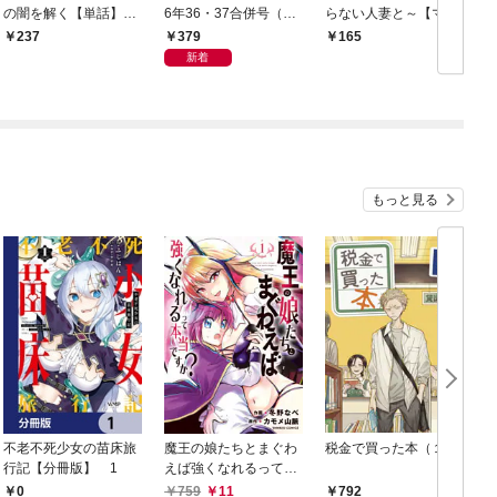
の闇を解く【単話】
6年36・37合併号（20
らない人妻と～【マイ
（１）
26年8月5日発売号）
クロ】（１）
379
237
165
新着
もっと見る
不老不死少女の苗床旅
魔王の娘たちとまぐわ
税金で買った本（１）
女
行記【分冊版】 1
えば強くなれるって本
当ですか？【特典ペー
0
759
11
792