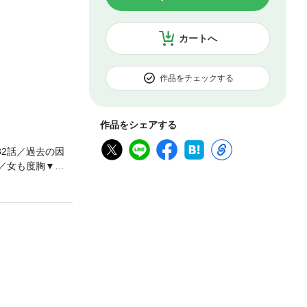
カートへ
作品をチェックする
作品をシェアする
32話／過去の因
話／女も度胸▼第1
庁の新米潜水士。
わからない極限状
を合わせた作業
T”が怪しい動き
サルヴェージ会
サルヴェージに勝
？●その他の登場
、船越源太郎
「難波サルヴェ