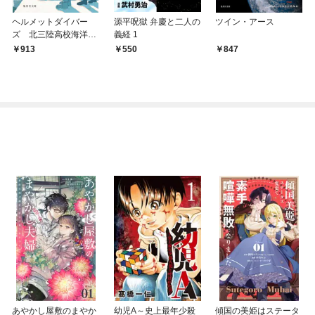
ヘルメットダイバー
源平呪獄 弁慶と二人の
ツイン・アース
ズ 北三陸高校海洋開
義経 1
発科
913
550
847
あやかし屋敷のまやか
幼児A～史上最年少殺
傾国の美姫はステータ