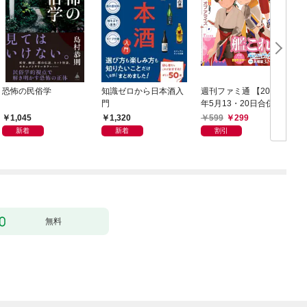
恐怖の民俗学
知識ゼロから日本酒入
週刊ファミ通 【2021
門
年5月13・20日合併
鑑
号】
1,045
1,320
599
299
新着
新着
割引
無料