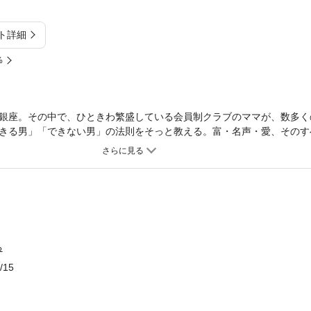
ト詳細
%
銀座。その中で、ひときわ繁盛している会員制クラブのママが、数多く
きる男」「できない男」の法則をそっと教える。富・名声・愛、そのす
違いとは何か——外見、会話、お金の使い方など、具体的な75の法則
ベストセラー。
る
/15