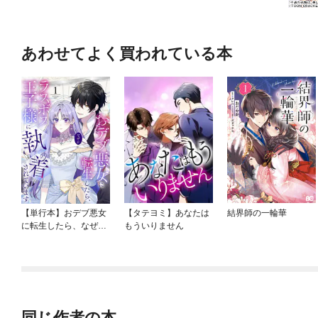
あわせてよく買われている本
【単行本】おデブ悪女
【タテヨミ】あなたは
結界師の一輪華
に転生したら、なぜか
もういりません
ラスボス王子様に執着
されています
同じ作者の本