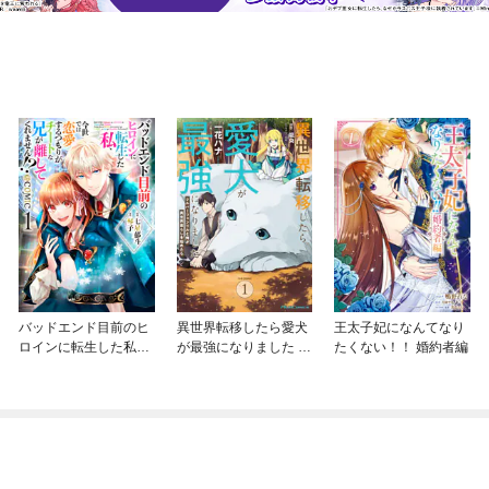
バッドエンド目前のヒ
異世界転移したら愛犬
王太子妃になんてなり
ロインに転生した私、
が最強になりました ～
たくない！！ 婚約者編
今世では恋愛するつも
シルバーフェンリルと
りがチートな兄が離し
俺が異世界暮らしを始
てくれません！？@C
めたら～ THE COMIC
OMIC