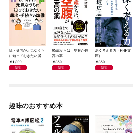
親・身内が元気なうち
65歳からは、空腹が最
深く考える力（PHP文
に知っておきたい届
高の薬
庫）
出・手続きの準備（き
1,899
850
850
ずな出版）
新着
新着
新着
趣味のおすすめ本