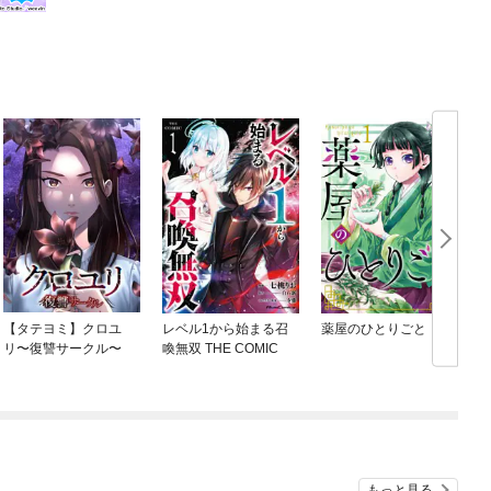
【タテヨミ】クロユ
レベル1から始まる召
薬屋のひとりごと
リ〜復讐サークル〜
喚無双 THE COMIC
もっと見る