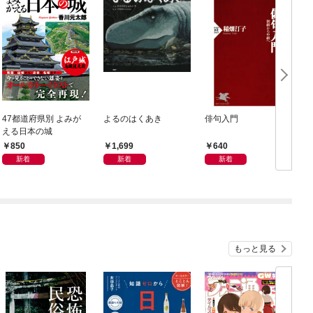
47都道府県別 よみが
よるのはくあき
俳句入門
える日本の城
850
1,699
640
新着
新着
新着
もっと見る