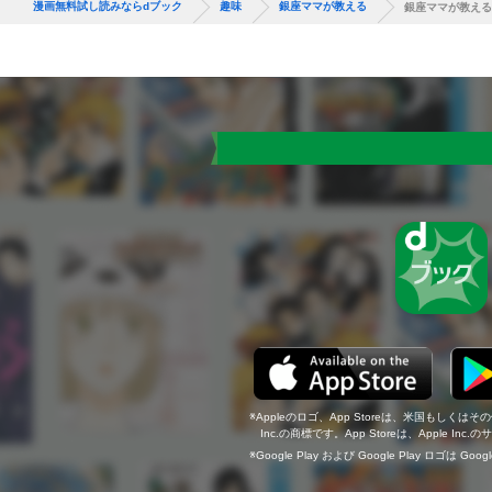
漫画無料試し読みならdブック
趣味
銀座ママが教える
銀座ママが教える
Appleのロゴ、App Storeは、米国もしくはそ
Inc.の商標です。App Storeは、Apple In
Google Play および Google Play ロゴは Go