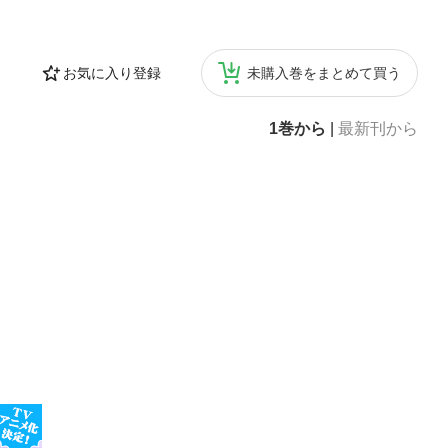
お気に入り登録
未購入巻をまとめて買う
1巻から
|
最新刊から