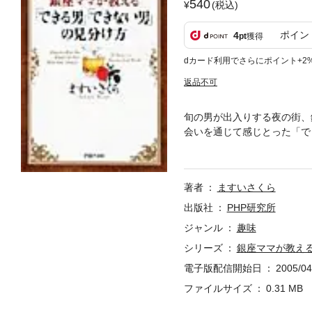
540
(税込)
ポイン
4
pt
獲得
dカード利用でさらにポイント+2
返品不可
旬の男が出入りする夜の街、
会いを通じて感じとった「で
られる男とそうでない男との
ならず女性からも支持された
著者
ますいさくら
出版社
PHP研究所
ジャンル
趣味
シリーズ
銀座ママが教え
電子版配信開始日
2005/04
ファイルサイズ
0.31 MB