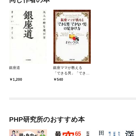
銀座道
銀座ママが教える
「できる男」「できな
い男」の見分け方
1,200
540
PHP研究所のおすすめ本