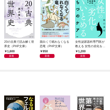
20の古典で読み解く世
面白くて眠れなくなる
女性泌尿器科専門医が
界史（PHP文庫）
恐竜（PHP文庫）
教える 女性の劣化をく
いとめる ちつのケア
1,600
950
1,200
新着
新着
新着