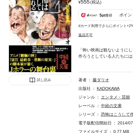
555
(税込)
ポイン
5
pt
獲得
dカード利用でさらにポイント+2
返品不可
「怖い映画は観ないようにし
作ろうとしている人たちには
として、日本人の恐怖に対す
と覗きたいと思ってしまった
著者
藤ダリオ
試し読み
出版社
KADOKAWA
ジャンル
エンタメ・芸能
レーベル
中経の文庫
シリーズ
恐怖はこうして
電子版配信開始日
2014/07
ファイルサイズ
0.77 MB