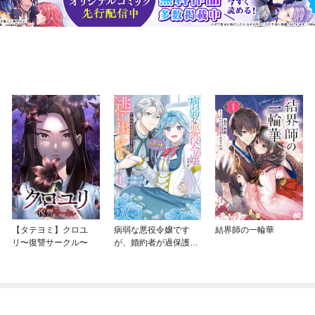
【タテヨミ】クロユ
病弱な悪役令嬢です
結界師の一輪華
リ〜復讐サークル〜
が、婚約者が過保護す
ぎて逃げ出したい(私た
ち犬猿の仲でしたよ
ね！？)