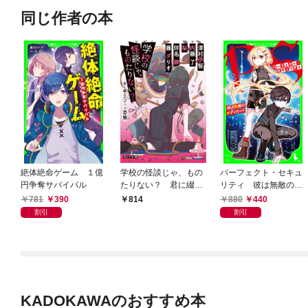
同じ作者の本
絶体絶命ゲーム １億
学校の怪談じゃ、もの
パーフェクト・セキュ
円争奪サバイバル
たりない？ 君に綴る
リティ 彼は無敵のボ
5つの恐怖
ディガード
781
390
880
440
814
割引
割引
KADOKAWAのおすすめ本