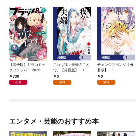
【電子版】月刊コミッ
これは我々夫婦のこと
チェンジリベンジ【分
クフラッパー 2026年9
で、【分冊版】 1
冊版】 1
月号
730
0
0
新着
無料
無料
エンタメ・芸能のおすすめ本