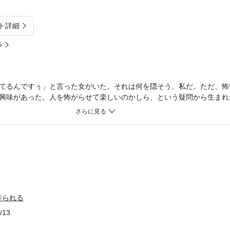
ト詳細
%
てるんですぅ」と言った女がいた。それは何を隠そう、私だ。ただ、怖
興味があった。人を怖がらせて楽しいのかしら、という疑問から生まれ
る考え方やJホラーの裏側を知ることができる貴重な本となった。映画
あなた、この本をぜひ手にとってほしい……。
作られる
/13