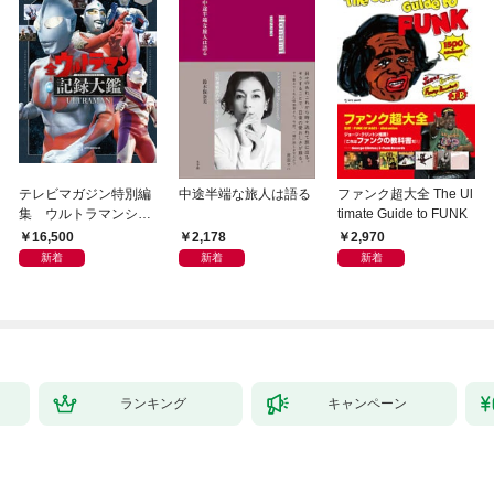
テレビマガジン特別編
中途半端な旅人は語る
ファンク超大全 The Ul
集 ウルトラマンシリ
timate Guide to FUNK
ーズ６０周年記念 全
16,500
2,178
2,970
ウルトラマン記録大鑑
新着
新着
新着
【電子特典つき】
ランキング
キャンペーン