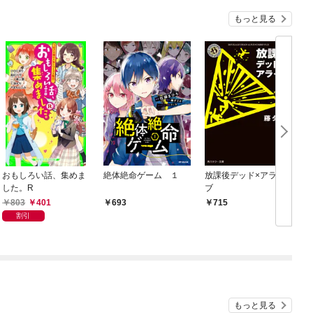
もっと見る
おもしろい話、集めま
絶体絶命ゲーム １
放課後デッド×アライ
した。R
ブ
803
401
693
715
割引
もっと見る