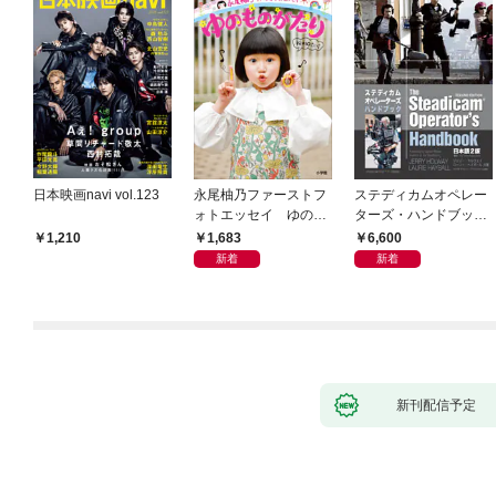
日本映画navi vol.123
永尾柚乃ファーストフ
ステディカムオペレー
ォトエッセイ ゆのも
ターズ・ハンドブック
のがたり
日本語版 電子版 第２
1,683
6,600
1,210
版
新着
新着
新刊配信予定