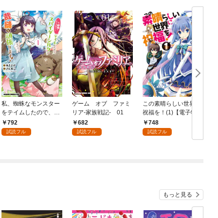
私、蜘蛛なモンスター
ゲーム オブ ファミ
この素晴らしい世界に
をテイムしたので、ス
リア-家族戦記- 01
祝福を！(1)【電子特別
パイダーシルクで裁縫
版】
792
682
748
を頑張ります！ 1
試読フル
試読フル
試読フル
もっと見る