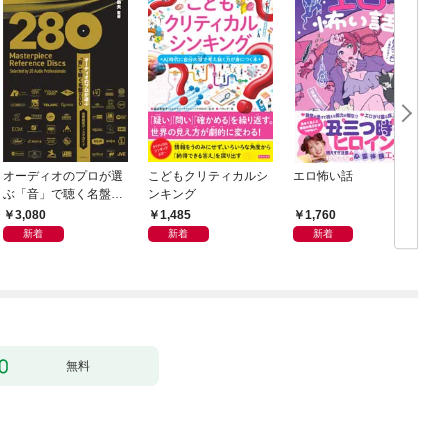
オーディオのプロが選
こどもクリティカルシ
エロ怖い話
ぶ「音」で聴く名盤28
ンキング
0——音質探究ディス
3,080
1,485
1,760
クガイド
新着
新着
新着
無料