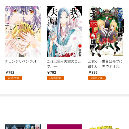
チェンジリベンジ01
これは我々夫婦のこと
乙女ゲー世界はモブに
で、一
厳しい世界です【共和
国編】 ０１
792
792
836
試読増量
試読増量
試読フル