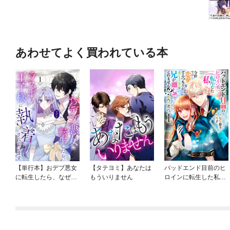
あわせてよく買われている本
【単行本】おデブ悪女
【タテヨミ】あなたは
バッドエンド目前のヒ
に転生したら、なぜか
もういりません
ロインに転生した私、
ラスボス王子様に執着
今世では恋愛するつも
されています
りがチートな兄が離し
てくれません！？@C
OMIC