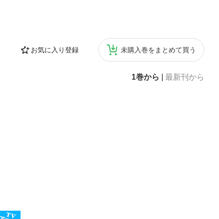
お気に入り登録
未購入巻をまとめて買う
1巻から
|
最新刊から