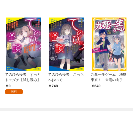
てのひら怪談 ずっと
てのひら怪談 こっち
九死一生ゲーム 地獄
トモダチ【試し読み】
へおいで
東京！ 雷雨の山手線
一周サバイバル
0
748
649
無料