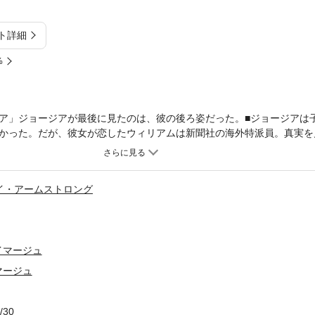
ト詳細
%
ア」ジョージアが最後に見たのは、彼の後ろ姿だった。■ジョージアは
かった。だが、彼女が恋したウィリアムは新聞社の海外特派員。真実を
っている。二人の生き方も、求めるものも、あまりに違っていた。しか
結婚向きの男ではないと、正直に告げていた。それなのにジョージアは
ら。だが愛が深ければ別れなくてはならない。愛を返してもらえないな
イ・アームストロング
後悔してるか、伝える言葉があれば……」「わたしだって……いいえ、
イマージュ
マージュ
/30