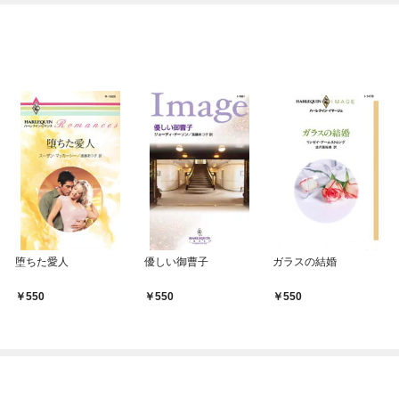
堕ちた愛人
優しい御曹子
ガラスの結婚
550
550
550