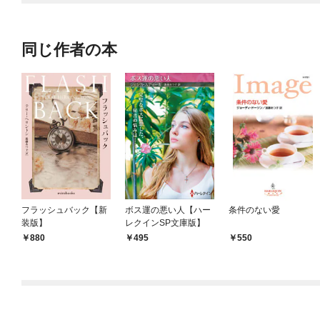
同じ作者の本
フラッシュバック【新
ボス運の悪い人【ハー
条件のない愛
装版】
レクインSP文庫版】
880
495
550