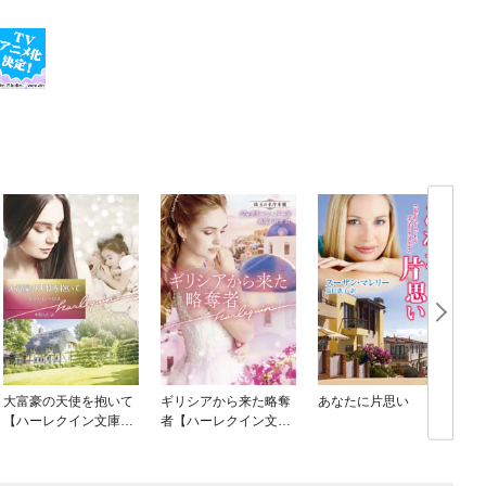
大富豪の天使を抱いて
ギリシアから来た略奪
あなたに片思い
【ハーレクイン文庫
者【ハーレクイン文庫
版】
版】