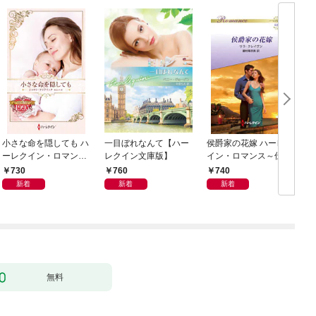
小さな命を隠しても ハ
一目ぼれなんて【ハー
侯爵家の花嫁 ハーレク
ーレクイン・ロマン
レクイン文庫版】
イン・ロマンス～伝説
ス・タイムマシン
の名作選～【ハーレク
730
760
740
イン・ロマンス版】
新着
新着
新着
無料