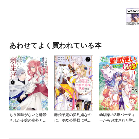
あわせてよく買われている本
もう興味がないと離婚
離婚予定の契約婚なの
幼馴染のS級パーティ
された令嬢の意外と楽
に、冷酷公爵様に執着
ーから追放された聖獣
しい新生活
されています
使い。万能支援魔法と
仲間を増やして最強
へ！