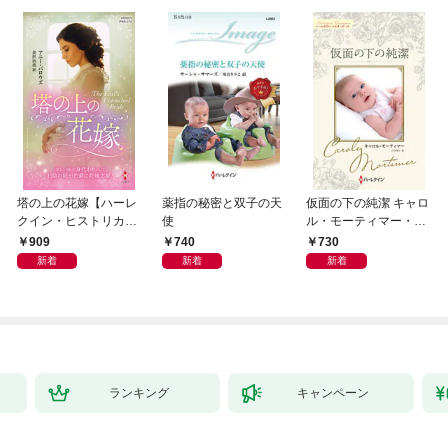
塔の上の花嫁【ハーレ
薬指の秘密と双子の天
仮面の下の純潔 キャロ
クイン・ヒストリカ
使
ル・モーティマー・コ
ル・スペシャル版】
レクション【ハーレク
909
740
730
イン・マスターピース
新着
新着
新着
版】
ランキング
キャンペーン