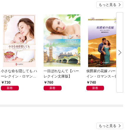
もっと見る
小さな命を隠しても ハ
一目ぼれなんて【ハー
侯爵家の花嫁 ハーレク
ーレクイン・ロマン
レクイン文庫版】
イン・ロマンス～伝説
ス・タイムマシン
の名作選～【ハーレク
730
760
740
イン・ロマンス版】
新着
新着
新着
もっと見る