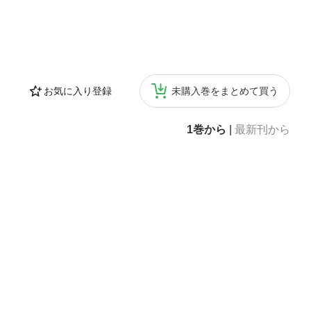
お気に入り登録
未購入巻をまとめて買う
1巻から
|
最新刊から