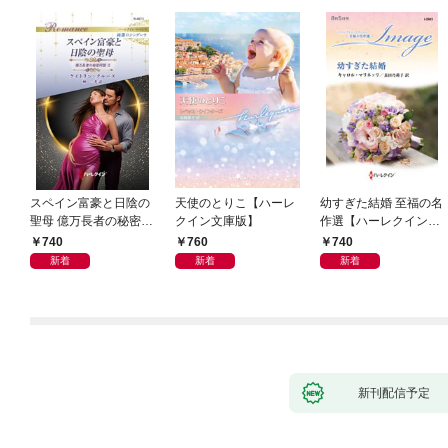
スペイン富豪と日陰の
天使のとりこ【ハーレ
幼すぎた結婚 至福の名
聖母 億万長者の秘密同
クイン文庫版】
作選【ハーレクイン・
盟 II ハーレクイン・ロ
イマージュ版】
740
760
740
マンス～純潔のシンデ
新着
新着
新着
レラ～
新刊配信予定