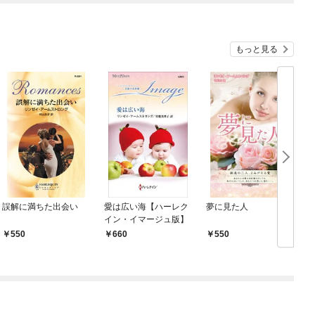
もっと見る
誤解に満ちた出会い
愛は広い海【ハーレク
夢に見た人
イン・イマージュ版】
550
660
550