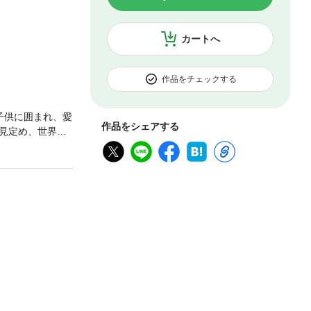
カートへ
作品をチェックする
子供に囲まれ、愛
作品をシェアする
見定め、世界に
も、ウィリアム
ウィリアムと愛
ら、苦しむだけ
後悔なんかして