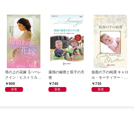
塔の上の花嫁【ハーレ
薬指の秘密と双子の天
仮面の下の純潔 キャロ
クイン・ヒストリカ
使
ル・モーティマー・コ
ル・スペシャル版】
レクション【ハーレク
909
740
730
イン・マスターピース
新着
新着
新着
版】