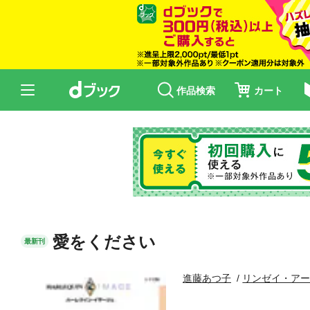
作品検索
カート
愛をください
最新刊
進藤あつ子
リンゼイ・ア