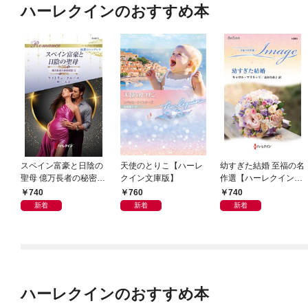
ハーレクインのおすすめ本
スペイン富豪と日陰の
天使のとりこ【ハーレ
幼すぎた結婚 至福の名
聖母 億万長者の秘密同
クイン文庫版】
作選【ハーレクイン・
盟 II ハーレクイン・ロ
イマージュ版】
740
760
740
マンス～純潔のシンデ
新着
新着
新着
レラ～
ハーレクインのおすすめ本