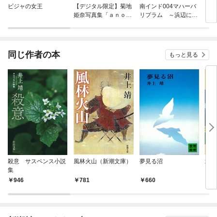
ビジャの女王
【デジタル限定】菊地
南インド004マハーバ
四国
姫奈写真集「ａｎｏｔ
リプラム ～浜辺に展
ｈｅｒ ｍｅｍｏｒ
開する「石刻芸術の世
ｙ」大ボリューム１５
界」
０ページ
同じ作者の本
もっと見る
殺意 サスペンス小説
風林火山（新潮文庫）
夢見る沼
北国
集
946
781
660
6