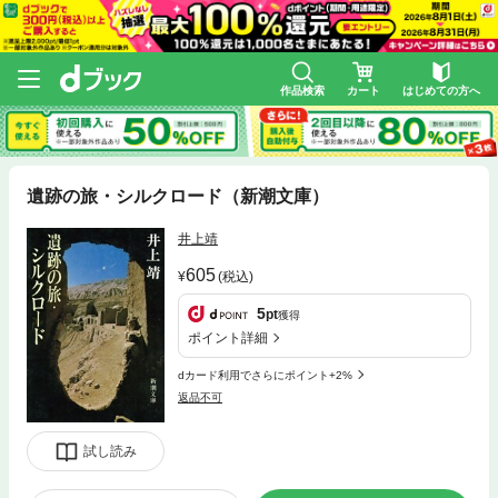
作品検索
カート
はじめての方へ
遺跡の旅・シルクロード（新潮文庫）
井上靖
605
(税込)
5
pt
獲得
ポイント詳細
dカード利用でさらにポイント+2%
返品不可
試し読み