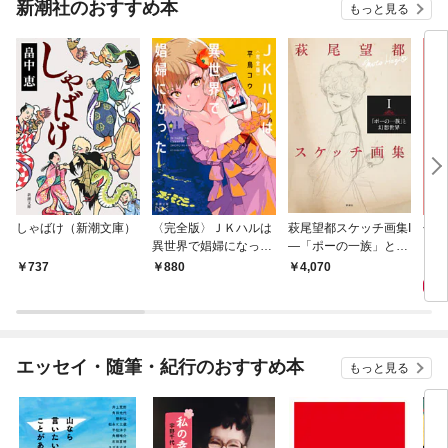
新潮社のおすすめ本
もっと見る
しゃばけ（新潮文庫）
〈完全版〉ＪＫハルは
萩尾望都スケッチ画集I
色ざ
異世界で娼婦になった
—「ポーの一族」と幻
（新潮文庫nex）
想世界—
6
737
880
4,070
エッセイ・随筆・紀行のおすすめ本
もっと見る