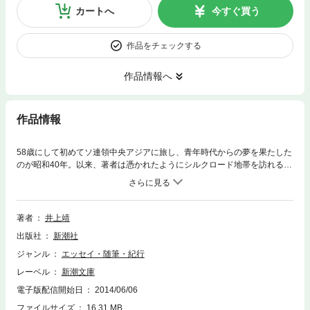
カートへ
今すぐ買う
作品をチェックする
作品情報へ
作品情報
58歳にして初めてソ連領中央アジアに旅し、青年時代からの夢を果たした
のが昭和40年。以来、著者は憑かれたようにシルクロード地帯を訪れる。
53年、名作『敦煌』を発表してから20年を経てその舞台に立つ。55年、
ヘディン、スタイン以後、外国人として初めて西域南道に足を踏みいれ
る。——本書は、〈絹の道〉の栄光の歴史のあとを経巡った15年間の旅の
記録である。写真多数。
著者
井上靖
出版社
新潮社
ジャンル
エッセイ・随筆・紀行
レーベル
新潮文庫
電子版配信開始日
2014/06/06
ファイルサイズ
16.31 MB