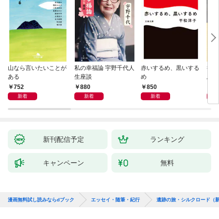
山なら言いたいことが
私の幸福論 宇野千代人
赤いするめ、黒いする
行き
ある
生座談
め
思案
752
880
850
8
新着
新着
新着
新刊配信予定
ランキング
キャンペーン
無料
漫画無料試し読みならdブック
エッセイ・随筆・紀行
遺跡の旅・シルクロード（