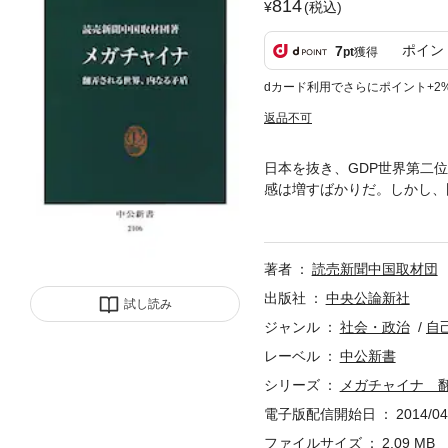
814
(税込)
ポイン
7
pt
獲得
dカード利用でさらにポイント+2
返品不可
日本を抜き、GDP世界第二
感は増すばかりだ。しかし、
進出などには世界の反発も根
部、そして中国に翻弄される
著者
読売新聞中国取材団
出版社
中央公論新社
試し読み
ジャンル
社会・政治
自
レーベル
中公新書
シリーズ
メガチャイナ 
電子版配信開始日
2014/04
ファイルサイズ
2.09 MB