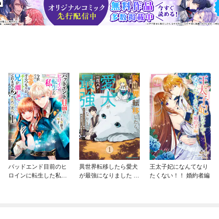
バッドエンド目前のヒ
異世界転移したら愛犬
王太子妃になんてなり
ロインに転生した私、
が最強になりました ～
たくない！！ 婚約者編
今世では恋愛するつも
シルバーフェンリルと
りがチートな兄が離し
俺が異世界暮らしを始
てくれません！？@C
めたら～ THE COMIC
OMIC