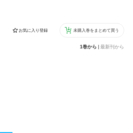
お気に入り登録
未購入巻をまとめて買う
1巻から
|
最新刊から