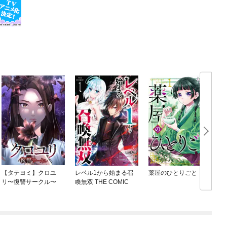
【タテヨミ】クロユ
レベル1から始まる召
薬屋のひとりごと
リ〜復讐サークル〜
喚無双 THE COMIC