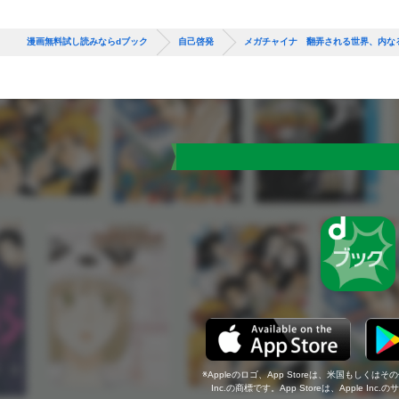
漫画無料試し読みならdブック
自己啓発
メガチャイナ 翻弄される世界、内な
Appleのロゴ、App Storeは、米国もしくはそ
Inc.の商標です。App Storeは、Apple In