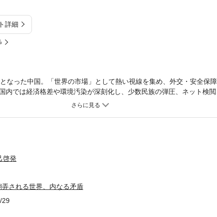
ト詳細
%
位となった中国。「世界の市場」として熱い視線を集め、外交・安全保
国内では経済格差や環境汚染が深刻化し、少数民族の弾圧、ネット検閲
強い。中国は「責任ある大国」になれるのか――。ジャーナリストたち
世界へと分け入り、膨張し続ける隣国の現在を描き出す。
己啓発
翻弄される世界、内なる矛盾
/29