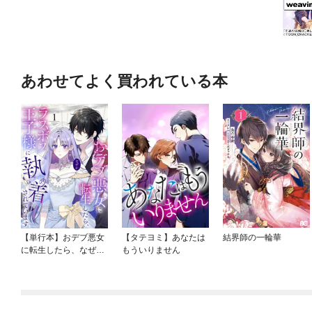
あわせてよく買われている本
【単行本】おデブ悪女
【タテヨミ】あなたは
結界師の一輪華
に転生したら、なぜか
もういりません
ラスボス王子様に執着
されています