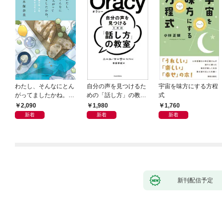
わたし、そんなにとん
自分の声を見つけるた
宇宙を味方にする方程
がってましたかね。
めの「話し方」の教
式
獅子座、Ａ型、丙午は
室 Ｏｒａｃｙ（オラ
2,090
1,980
1,760
めぐる
シー）
新着
新着
新着
新刊配信予定