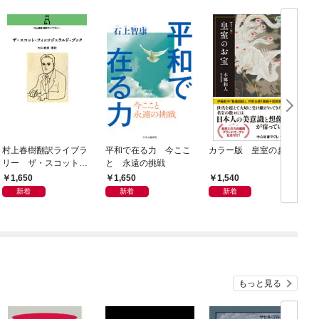
村上春樹翻訳ライブラ
平和で在る力 今ここ
カラー版 皇室のお宝
リー ザ・スコット・
と 永遠の挑戦
フィッツジェラルド・
1,650
1,650
1,540
ブック
新着
新着
新着
もっと見る