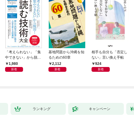
「考えられない」「集
基地問題から沖縄を知
相手も自分も「否定し
中できない」から脱
るための60章
ない」言い換え手帖
却！ AI時代の読む技
1,980
2,112
924
術大全
新着
新着
新着
ランキング
キャンペーン