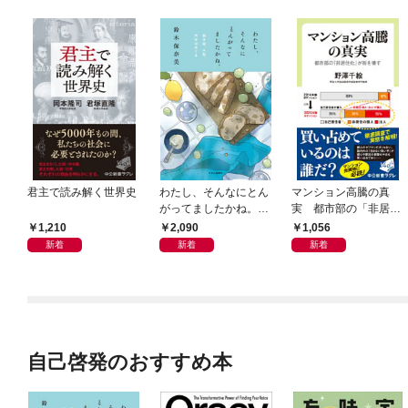
君主で読み解く世界史
わたし、そんなにとん
マンション高騰の真
がってましたかね。
実 都市部の「非居住
獅子座、Ａ型、丙午は
化」が街を壊す
1,210
2,090
1,056
めぐる
新着
新着
新着
自己啓発のおすすめ本