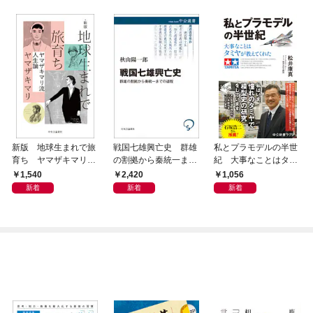
新版 地球生まれで旅
戦国七雄興亡史 群雄
私とプラモデルの半世
育ち ヤマザキマリ流
の割拠から秦統一まで
紀 大事なことはタミ
人生論
の道程
ヤが教えてくれた
1,540
2,420
1,056
新着
新着
新着