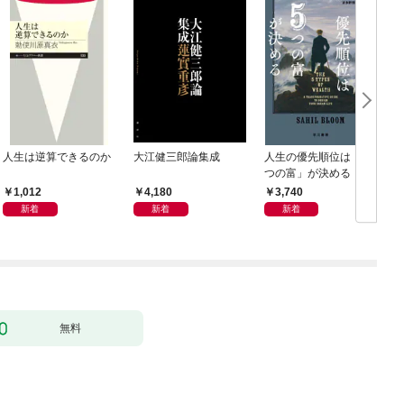
人生は逆算できるのか
大江健三郎論集成
人生の優先順位は「５
つの富」が決める
1,012
4,180
3,740
新着
新着
新着
無料