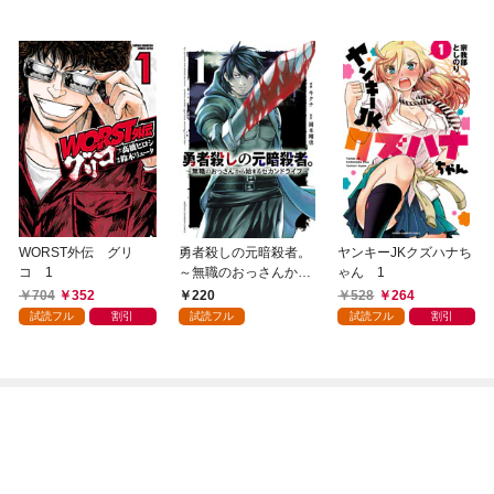
WORST外伝 グリ
勇者殺しの元暗殺者。
ヤンキーJKクズハナち
コ 1
～無職のおっさんから
ゃん 1
始まるセカンドライフ
704
352
220
528
264
～(話売り) #1
試読フル
割引
試読フル
試読フル
割引