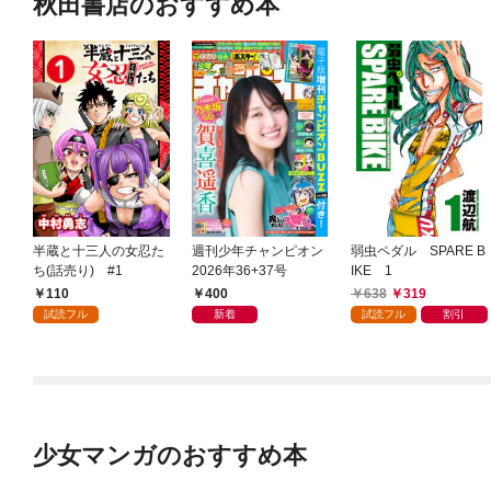
秋田書店のおすすめ本
半蔵と十三人の女忍た
週刊少年チャンピオン
弱虫ペダル SPARE B
ち(話売り) #1
2026年36+37号
IKE 1
110
400
638
319
試読フル
新着
試読フル
割引
少女マンガのおすすめ本