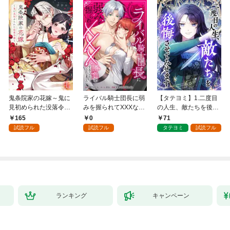
鬼条院家の花嫁～鬼に
ライバル騎士団長に弱
【タテヨミ】1.二度目
見初められた没落令嬢
みを握られてXXXな勝
の人生、敵たちを後悔
～１
負をすることになりま
させてみせます
165
0
71
した第1話
試読フル
試読フル
タテヨミ
試読フル
ランキング
キャンペーン