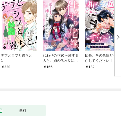
デブとラブと過ちと！
代わりの花嫁 ～愛する
団長、その色気どうに
＆
1
人と、姉の代わりに結
かしてください！～魔
婚します～ 1
力なしのお世話係は魅
220
165
132
￥
了なんてされません～
１
無料