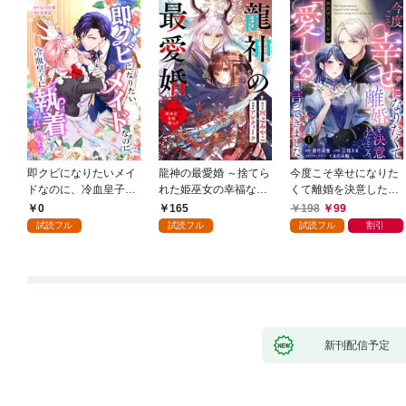
即クビになりたいメイ
龍神の最愛婚 ～捨てら
今度こそ幸せになりた
ドなのに、冷血皇子に
れた姫巫女の幸福な嫁
くて離婚を決意したと
執着されています第1
入り～: 1
ころ、無表情な旦那様
0
165
198
99
話
が「愛してる」と言っ
試読フル
試読フル
試読フル
割引
てきました。1
新刊配信予定