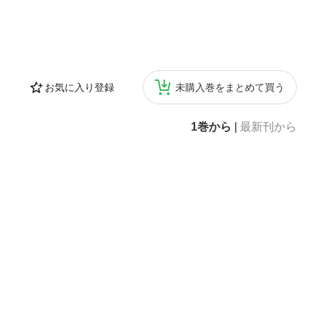
お気に入り登録
未購入巻をまとめて買う
1巻から
|
最新刊から