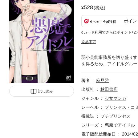
528
(税込)
ポイン
4
pt
獲得
dカード利用でさらにポイント+2
返品不可
弱小芸能事務所を切り盛りす
を得るため、アイドルグルー
著者
麻見雅
出版社
秋田書店
試し読み
ジャンル
少女マンガ
レーベル
プリンセス・コ
掲載誌
プチプリンセス
シリーズ
悪魔でアイドル
電子版配信開始日
2014/02