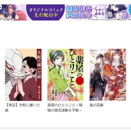
【単話】大蛇に嫁いだ
薬屋のひとりごと～猫
鬼の花嫁
娘
猫の後宮謎解き手帳～