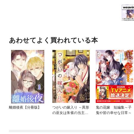
あわせてよく買われている本
離婚後夜【分冊版】
つがいの嫁入り ～異形
鬼の花嫁 短編集～子
の巫女は朱雀の当主に
鬼や皆の幸せな日常～
愛される～