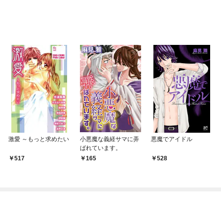
激愛 ～もっと求めたい
小悪魔な義経サマに弄
悪魔でアイドル
ばれています。
517
165
528