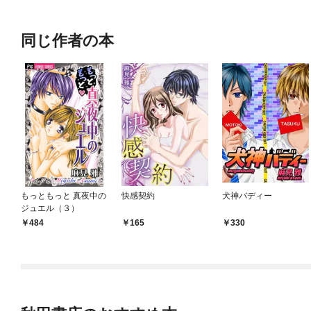
同じ作者の本
もっともっと 真夜中の
快感契約
犬神バディー
ジュエル（３）
484
165
330