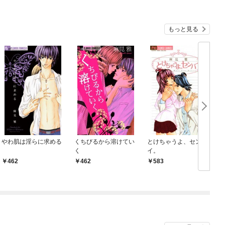
O
もっと見る
やわ肌は淫らに求める
くちびるから溶けてい
とけちゃうよ、センパ
く
イ。
462
462
583