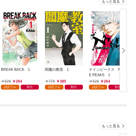
もっと見る
BREAK BACK 1
閻魔の教室 1
ナインピークス NIN
E PEAKS 1
1
528
264
770
385
528
264
試読フル
割引
試読フル
割引
試読フル
割引
もっと見る