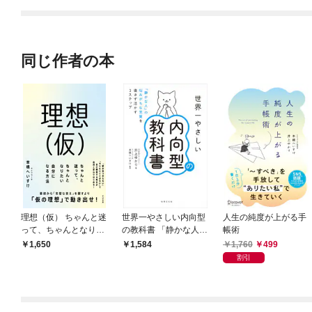
てくれません！？@C
OMIC
同じ作者の本
理想（仮） ちゃんと迷
世界一やさしい内向型
人生の純度が上がる手
って、ちゃんとなりた
の教科書 「静かな人」
帳術
い自分になる方法
の悩みがちな気質を直
1,760
499
1,650
1,584
さず活かす3ステップ
割引