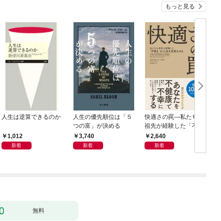
もっと見る
人生は逆算できるのか
人生の優先順位は「５
快適さの罠―私たちの
つの富」が決める
祖先が経験した「不快
さ」が人生を充実させ
1,012
3,740
2,640
る
新着
新着
新着
無料