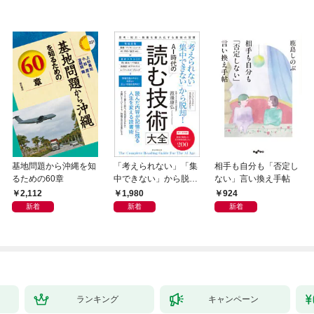
基地問題から沖縄を知
「考えられない」「集
相手も自分も「否定し
るための60章
中できない」から脱
ない」言い換え手帖
却！ AI時代の読む技
2,112
1,980
924
術大全
新着
新着
新着
ランキング
キャンペーン