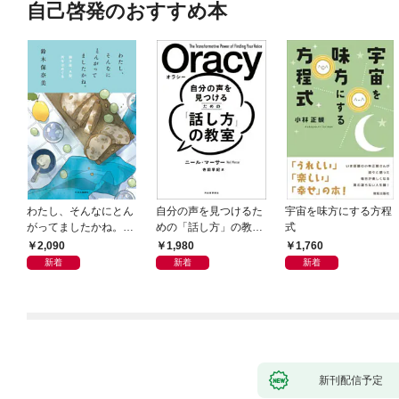
自己啓発のおすすめ本
わたし、そんなにとん
自分の声を見つけるた
宇宙を味方にする方程
がってましたかね。
めの「話し方」の教
式
獅子座、Ａ型、丙午は
室 Ｏｒａｃｙ（オラ
2,090
1,980
1,760
めぐる
シー）
新着
新着
新着
新刊配信予定