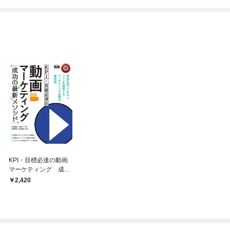
ね！？)
KPI・目標必達の動画
マーケティング 成功
の最新メソッド
2,420