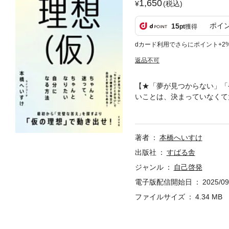
1,650
(税込)
ポイ
15
pt
獲得
dカード利用でさらにポイント+2
返品不可
【★「夢が見つからない」「
いことは、決まっていなくて
「仮の理想」で動き出せ！】
【★「自己理解はできたけど
【★５年後どうなっているか
著者
本橋へいすけ
見つからない」 「理想の自
「自分探し」に苦しむ人が増
出版社
すばる舎
解消されるはずもなく……。
ジャンル
自己啓発
る職業がなくなったり、価値
電子版配信開始日
2025/09
や「やりたいこと」を決める
柔軟な心を持ちながら、変化
ファイルサイズ
4.34 MB
択肢となるでしょう。 まじ
定しようとして、なかなか一
＝理想（仮）を作り、それに