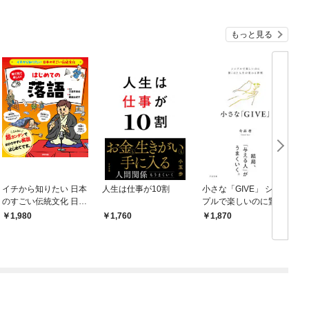
もっと見る
イチから知りたい 日本
人生は仕事が10割
小さな「GIVE」 シン
のすごい伝統文化 日本
プルで楽しいのに驚く
の伝統芸能入門 落語
ほど人生が変わる習慣
1,980
1,760
1,870