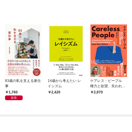
83歳の私を支える家仕
14歳から考えたい レ
ケアレス・ピープル
事
イシズム
権力と欲望、失われた
理想の物語 Meta
1,760
2,420
2,970
が”読まれたくなかっ
新着
た”真実