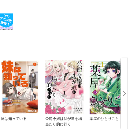
自分に出会える
価値観や、本当の
いく。そういっ
 「理想」や
章 理想（仮）の
するコツ
妹は知っている
公爵令嬢は我が道を場
薬屋のひとりごと
当たり的に行く