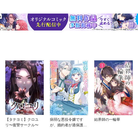
まっていない人が、理想（仮）を作り、本当にやりたいことやありたい
なアプローチからサポートする一冊です。 自分が心から大切にしたい
に余白を作り、日々の意識にピュアな自分の理想を上げながら成長して
目次】 第１章 終わらない「自分探し」に多くの人が苦しむ理由 第２章
が知っておくべきこと 第３章 自分の「強み」の解像度を上げる 第４
動き出すTO BEリストの作り方 第６章 TO BEリストを確実に習慣化
【タテヨミ】クロユ
病弱な悪役令嬢です
結界師の一輪華
リ〜復讐サークル〜
が、婚約者が過保護す
ぎて逃げ出したい(私た
ち犬猿の仲でしたよ