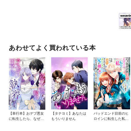
固たる夢ややりたいことの決
ようになるまでを、さまざま
強みを知る、慌ただしい毎日
た習慣をお伝えします。 【
「夢」が見つかっていない人
作り方 第５章 理想（仮）で
あわせてよく買われている本
【単行本】おデブ悪女
【タテヨミ】あなたは
バッドエンド目前のヒ
に転生したら、なぜか
もういりません
ロインに転生した私、
ラスボス王子様に執着
今世では恋愛するつも
されています
りがチートな兄が離し