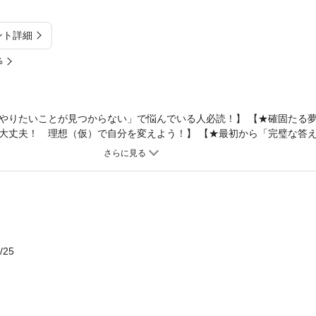
ント詳細
%
やりたいことが見つからない」で悩んでいる人必読！】 【★確固たる
大丈夫！ 理想（仮）で自分を変えよう！】 【★最初から「完璧な答
 【★将来のビジョンが描けないことに、自己嫌悪する毎日が自然に変
、結局何も変わっていない」「考えすぎて動けない」「失敗するのが怖
わからない、変化の激しい時代にピッタリな新しい自分探しの習慣】 
分がわからない」 「将来の夢が思い浮かばない」 このような悩みを抱え
えています。しかし、無理やりひねり出した「偽・やりたいこと」で、
 今世界はAIの進化などで急激に社会が変容し、新たな職業が認められ
観のアップデートがどんどん起こる時代。 このような時代においては
/25
ことが難しくなっており、むしろ「理想」や「やりたいこと」をすぐに
していく時代に対して自らをチューニングしていくというしなやかな生
めながんばりやさん、完璧主義、内向型……そういった人ほど、最初か
歩を踏み出すことができません。 しかし本当に自分を変えたいのであ
向かって行動することが大切です。 ゴールは探すものではなく、作るも