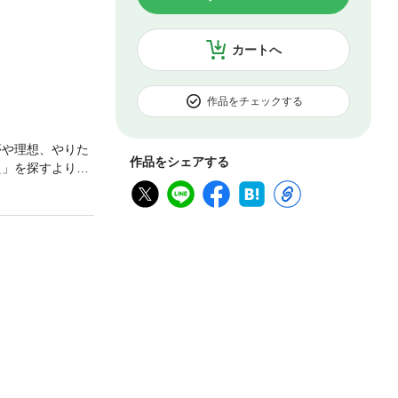
カートへ
作品をチェックする
夢や理想、やりた
作品をシェアする
え」を探すより
わりはじめる！】
い」を解消！】
「やりたいことが
、終わらない
これらの悩みが
たり、反対に今あ
確固たる「理想」
決めようとせず
き方も有力な選
ら正しい目標を設
れば、仮のゴール
の。 本書は、確