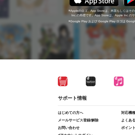
Appleのロゴ、App Storeは、米国もしくはそ
Inc.の商標です。App Storeは、Apple In
Google Play および Google Play ロゴは Go
サポート情報
はじめての方へ
対応機
メールサービス登録/解除
よくあ
お問い合わせ
ポイン