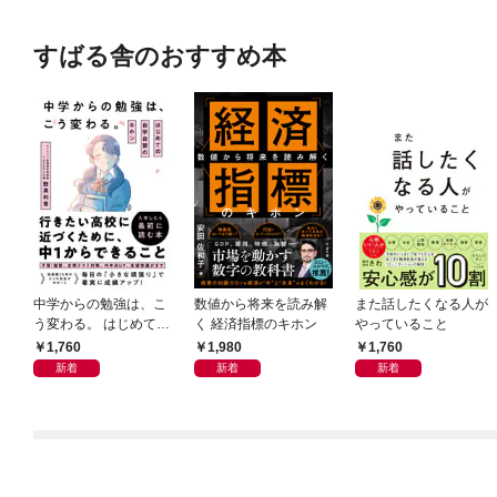
すばる舎のおすすめ本
中学からの勉強は、こ
数値から将来を読み解
また話したくなる人が
う変わる。 はじめての
く 経済指標のキホン
やっていること
自学自習のキホン
1,760
1,980
1,760
新着
新着
新着