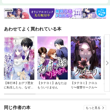
あわせてよく買われている本
【単行本】おデブ悪女
【タテヨミ】あなたは
【タテヨミ】クロユ
バッ
に転生したら、なぜか
もういりません
リ〜復讐サークル〜
ロイ
ラスボス王子様に執着
今世
されています
りが
てく
OMI
同じ作者の本
もっと見る