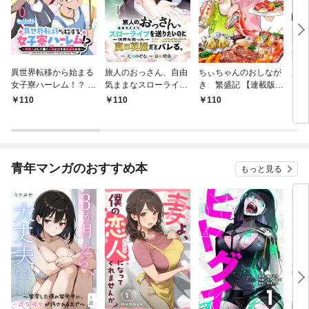
異世界転移から始まる
旅人のおっさん、自由
ちぃちゃんのおしなが
魔法
女子寮ハーレム！？ ～
気ままなスローライフ
き 繁盛記 【連載版】
【連
管理人として働く人間
を送りたいのに世界を
１
110
110
110
1
と恋する魔族娘たち～
救った真の英雄だとバ
【連載版】０
レる 【連載版】１
青年マンガのおすすめ本
もっと見る