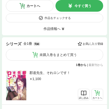
カートへ
今すぐ買う
作品をチェックする
作品情報へ
全1冊
シリーズ
お気に入り登録
完結
未購入巻をまとめて買う
1巻から
|
最新刊から
郡道先生、それロンです！
1,100
試し読み
カートへ