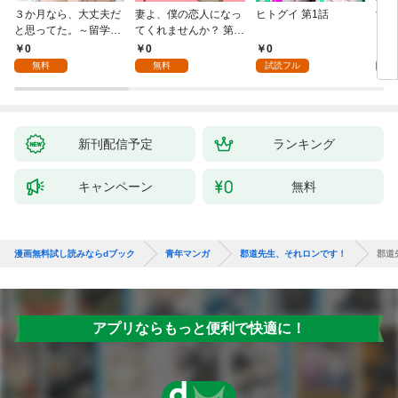
３か月なら、大丈夫だ
妻よ、僕の恋人になっ
ヒトグイ 第1話
世界
と思ってた。～留学し
てくれませんか？ 第1
レベ
た僕の留守中に、一途
話
0
0
0
0
な彼女が汚されるまで
無料
無料
試読フル
～ 1話
新刊配信予定
ランキング
キャンペーン
無料
漫画無料試し読みならdブック
青年マンガ
郡道先生、それロンです！
郡道
アプリならもっと便利で快適に！