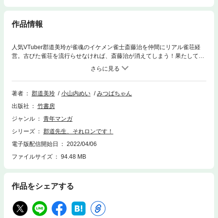
作品情報
人気VTuber郡道美玲が雀魂のイケメン雀士斎藤治を仲間にリアル雀荘経
営。古びた雀荘を流行らせなければ、斎藤治が消えてしまう！果たして麻
雀初心者の郡道先生は、お客に失礼のないように雀荘を流行らせることが
できるのか？★単行本カバー下画像収録★
著者
郡道美玲
小山内めい
みつばちゃん
出版社
竹書房
ジャンル
青年マンガ
シリーズ
郡道先生、それロンです！
電子版配信開始日
2022/04/06
ファイルサイズ
94.48 MB
作品をシェアする