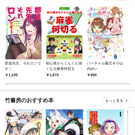
郡道先生、それロンで
初心者からぐんぐん強
バーチャル園児☆小山
す！
くなる麻雀何切る
内めい
1,100
1,870
990
竹書房のおすすめ本
もっと見る