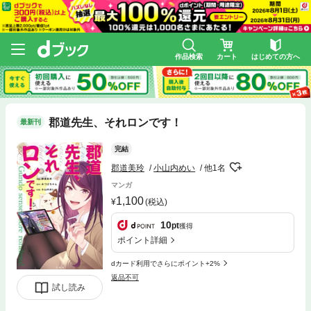
作品検索
カート
はじめての方へ
郡道先生、それロンです！
最新刊
完結
郡道美玲
小山内めい
他1名
マンガ
1,100
(税込)
10
pt
獲得
ポイント詳細
dカード利用でさらにポイント+2%
返品不可
試し読み