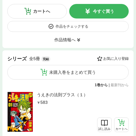
カートへ
今すぐ買う
作品をチェックする
作品情報へ
全5冊
シリーズ
お気に入り登録
完結
未購入巻をまとめて買う
1巻から
|
最新刊から
うえきの法則プラス（１）
583
試し読み
カートへ