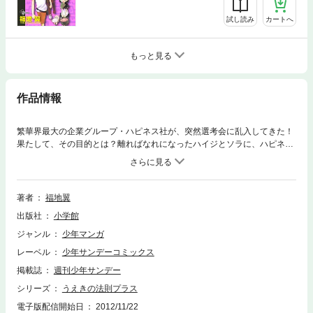
試し読み
カートへ
もっと見る
作品情報
繁華界最大の企業グループ・ハピネス社が、突然選考会に乱入してきた！
果たして、その目的とは？離ればなれになったハイジとソラに、ハピネス
社のエージェントたちが襲いかかる！！
著者
福地翼
出版社
小学館
ジャンル
少年マンガ
レーベル
少年サンデーコミックス
掲載誌
週刊少年サンデー
シリーズ
うえきの法則プラス
電子版配信開始日
2012/11/22