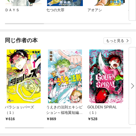
ＤＡＹＳ
七つの大罪
アオアシ
ベイ
同じ作者の本
もっと見る
パラショッパーズ
うえきの法則エキシビ
GOLDEN SPIRAL
ポン
（１）
ション～福地翼短編集
（１）
（１
～
616
869
528
5