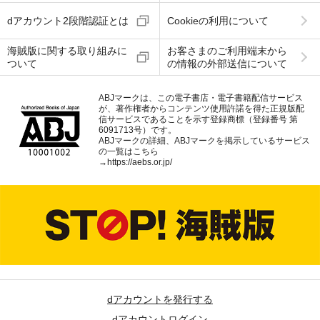
dアカウント2段階認証とは
Cookieの利用について
海賊版に関する取り組みに
お客さまのご利用端末から
ついて
の情報の外部送信について
ABJマークは、この電子書店・電子書籍配信サービス
が、著作権者からコンテンツ使用許諾を得た正規版配
信サービスであることを示す登録商標（登録番号 第
6091713号）です。
ABJマークの詳細、ABJマークを掲示しているサービス
の一覧はこちら
→
https://aebs.or.jp/
dアカウントを発行する
dアカウントログイン