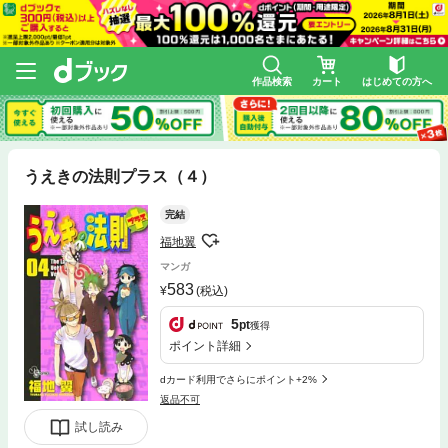
作品検索
カート
はじめての方へ
うえきの法則プラス（４）
完結
福地翼
マンガ
583
(税込)
5
pt
獲得
ポイント詳細
dカード利用でさらにポイント+2%
返品不可
試し読み