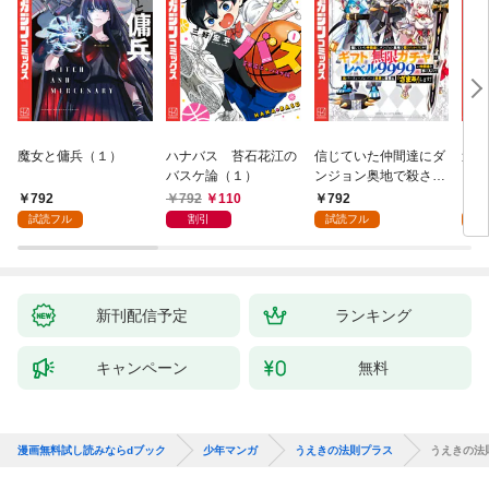
魔女と傭兵（１）
ハナバス 苔石花江の
信じていた仲間達にダ
追放
バスケ論（１）
ンジョン奥地で殺され
『自
かけたがギフト『無限
領地
792
792
110
792
7
ガチャ』でレベル９９
強の
試読フル
割引
試読フル
試
９９の仲間達を手に入
～最
れて元パーティーメン
で始
バーと世界に復讐＆
拓ス
『ざまぁ！』します！
（１
（１）
新刊配信予定
ランキング
キャンペーン
無料
漫画無料試し読みならdブック
少年マンガ
うえきの法則プラス
うえきの法