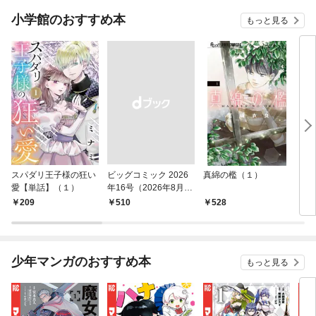
小学館のおすすめ本
もっと見る
スパダリ王子様の狂い
ビッグコミック 2026
真綿の檻（１）
こん
愛【単話】（１）
年16号（2026年8月7
（１
日発売）
209
￥510
528
5
少年マンガのおすすめ本
もっと見る