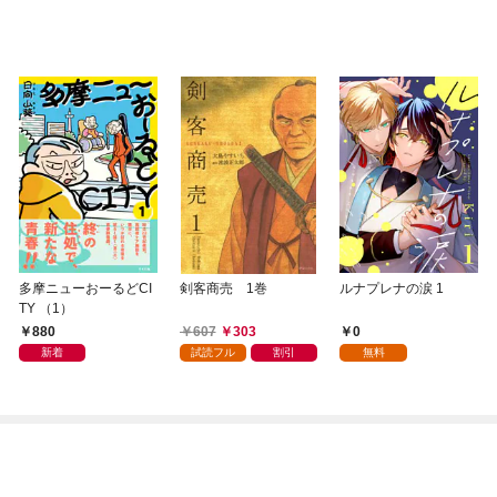
多摩ニューおーるどCI
剣客商売 1巻
ルナプレナの涙 1
TY （1）
880
607
303
0
新着
試読フル
割引
無料