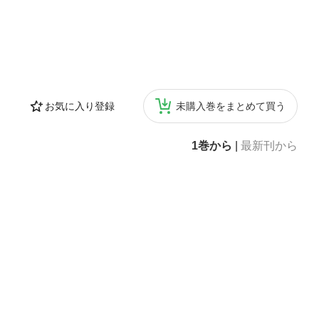
お気に入り登録
未購入巻をまとめて買う
1巻から
|
最新刊から