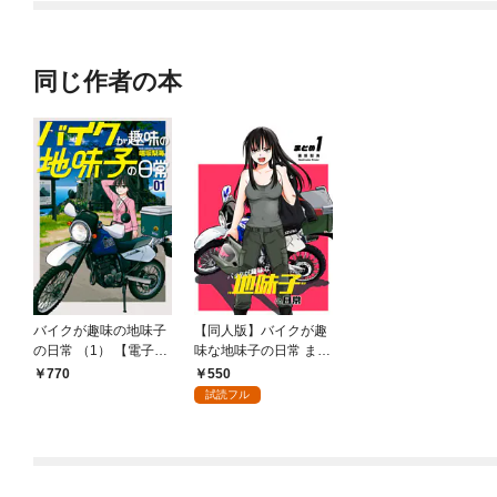
同じ作者の本
バイクが趣味の地味子
【同人版】バイクが趣
の日常 （1） 【電子版
味な地味子の日常 まと
特典付き】
め１
550
770
試読フル