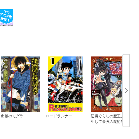
出禁のモグラ
ロードランナー
辺境ぐらしの魔王、転
生して最強の魔術師に
なる