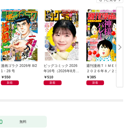
漫画ゴラク 2026年 8/2
ビッグコミック 2026
週刊漫画ＴＩＭＥＳ
1・28 号
年16号（2026年8月7
２０２６年８／２１・
日発売）
２８合併号
550
510
385
新着
新着
新着
無料