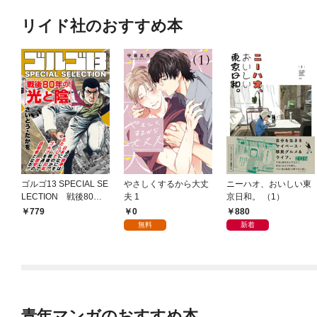
リイド社のおすすめ本
ゴルゴ13 SPECIAL SE
やさしくするから大丈
ニーハオ、おいしい東
LECTION 戦後80年
夫 1
京日和。 （1）
の光と陰
0
880
779
無料
新着
青年マンガのおすすめ本