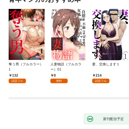
奪う男（フルカラー）
人妻物語（フルカラ
妻、交換します１
1
ー）01
132
0
214
試読フル
無料
試読フル
新刊配信予定