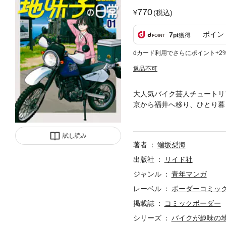
770
(税込)
ポイン
7
pt
獲得
dカード利用でさらにポイント+2
返品不可
大人気バイク芸人チュートリア
京から福井へ移り、ひとり暮
い、なんとか新生活をスター
あるバイクを前にすると───
試し読み
著者
端坂梨海
出版社
リイド社
ジャンル
青年マンガ
レーベル
ボーダーコミッ
掲載誌
コミックボーダー
シリーズ
バイクが趣味の