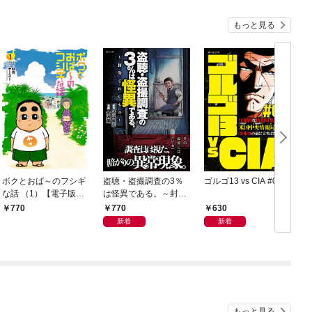
もっと見る
ボクとおば～のフシギ
盗聴・盗撮調査の3％
ゴルゴ13 vs CIA #01
な話 （1）【電子版特
は怪異である。～封印
典付き】
されしもの～
770
630
770
新着
新着
もっと見る