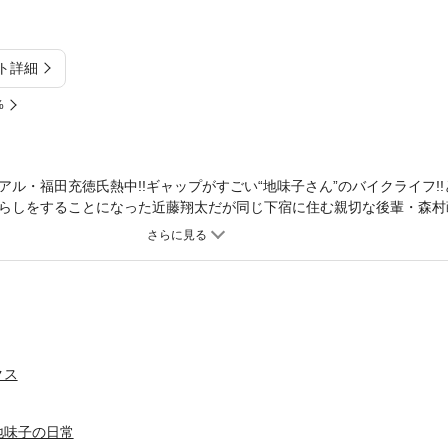
ト詳細
%
ル・福田充徳氏熱中!!ギャップがすごい“地味子さん”のバイクライフ!
らしをすることになった近藤翔太だが同じ下宿に住む親切な後輩・森村
トさせた。ちょっと抜けたところはあるが、かわいくて優しい“地味子”
？SNSで話題のガールズバイクライフが待望の単行本化!!
クス
地味子の日常