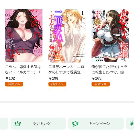
ごめん、恋愛する気は
二世界ハーレム～エロ
俺が育てた最強キャラ
ない（フルカラー） 1
ゲのしすぎで現実無双
に転生したので、歯向
～１
かうヤツはすべてぶん
132
198
165
殴って生きる事にしま
試読フル
試読フル
試読フル
した。１
ランキング
キャンペーン