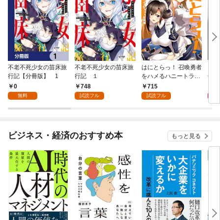
不老不死少女の苗床旅
不老不死少女の苗床旅
はにとらっ！ 召喚勇者
ダ・
行記【分冊版】 1
行記 １
をハメるハニートラッ
年9
プ包囲網 1
0
748
715
9
無料
試読フル
試読フル
ビジネス・経済のおすすめ本
もっと見る