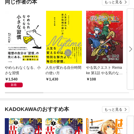
同じ作者の本
もっと見る
やめられなくなる、小
人生が変わる自分時間
やる気クエスト Rema
人生
さな習慣
の使い方
ke 第1話 やる気のない
安ゼ
世界
1,540
1,430
108
8
新着
KADOKAWAのおすすめ本
もっと見る