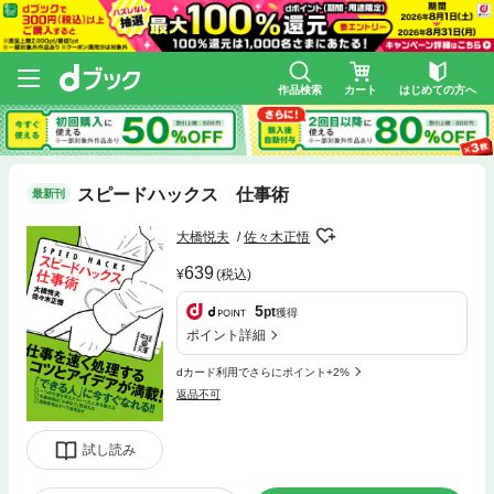
作品検索
カート
はじめての方へ
スピードハックス 仕事術
最新刊
大橋悦夫
佐々木正悟
639
(税込)
5
pt
獲得
ポイント詳細
dカード利用でさらにポイント+2%
返品不可
試し読み