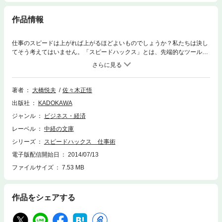
作品情報
仕事のスピードは上がれば上がるほどよいものでしょうか？私たちは決し
てそう考えてはいません。「スピードハックス」とは、先端的なツールや
メソッドを活用することによって、肉体的にも精神的にも無理なく仕事を
高速化できるようになることを目指します。ですから鋼のような意志力で
がむしゃらにがんばるやり方を、本書のどこでも紹介してはいません。む
しろ本書で呈示しているのは、可能な限り人間ががんばらないですむ、新
著者
大橋悦夫
佐々木正悟
しいワークスタイルなのです。（「おわりに」より）
出版社
KADOKAWA
ジャンル
ビジネス・経済
レーベル
中経の文庫
シリーズ
スピードハックス 仕事術
電子版配信開始日
2014/07/13
ファイルサイズ
7.53 MB
作品をシェアする