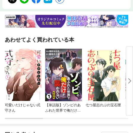
あわせてよく買われている本
可愛いだけじゃない式
【単話版】ゾンビのあ
七つ屋志のぶの宝石匣
SAK
守さん
ふれた世界で俺だけが
襲われない（フルカラ
ー）