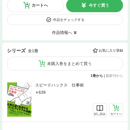
カートへ
今すぐ買う
作品をチェックする
作品情報へ
シリーズ
全1冊
お気に入り登録
未購入巻をまとめて買う
1巻から
|
最新刊から
スピードハックス 仕事術
639
試し読み
カートへ