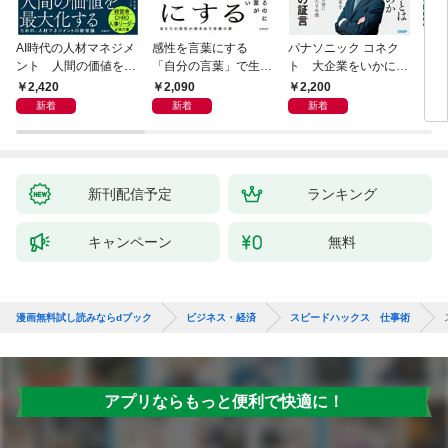
AI時代の人材マネジメ
感性を言葉にする
パナソニック コネク
「使
ント 人間の価値を最
「自分の言葉」で生き
ト 大企業をいかに変
ステ
大化する条件
るための教科書
えるか
成功
2,420
2,090
2,200
5
新着
新着
新着
新刊配信予定
ランキング
キャンペーン
無料
漫画無料試し読みならdブック
ビジネス・経済
スピードハックス 仕事術
アプリならもっと便利で快適に！