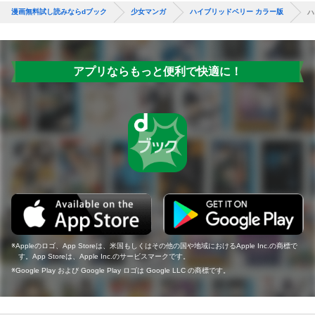
漫画無料試し読みならdブック
少女マンガ
ハイブリッドベリー カラー版
ハ
アプリならもっと便利で快適に！
Appleのロゴ、App Storeは、米国もしくはその他の国や地域におけるApple Inc.の商標で
す。App Storeは、Apple Inc.のサービスマークです。
Google Play および Google Play ロゴは Google LLC の商標です。