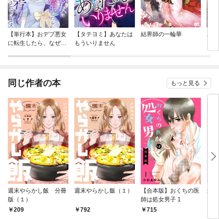
【単行本】おデブ悪女
【タテヨミ】あなたは
結界師の一輪華
バッ
に転生したら、なぜか
もういりません
ロイ
ラスボス王子様に執着
今世
されています
りが
てく
OMI
同じ作者の本
もっと見る
週末やらかし飯 分冊
週末やらかし飯（１）
【合本版】おくちの医
かわ
版（１）
師は処女男子 1
い。
マン
209
792
715
7