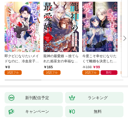
即クビになりたいメイ
龍神の最愛婚 ～捨てら
今度こそ幸せになりた
鬼条
ドなのに、冷血皇子に
れた姫巫女の幸福な嫁
くて離婚を決意したと
見初
執着されています第1
入り～: 1
ころ、無表情な旦那様
～１
0
165
198
99
1
話
が「愛してる」と言っ
試読フル
試読フル
試読フル
割引
試
てきました。1
新刊配信予定
ランキング
キャンペーン
無料