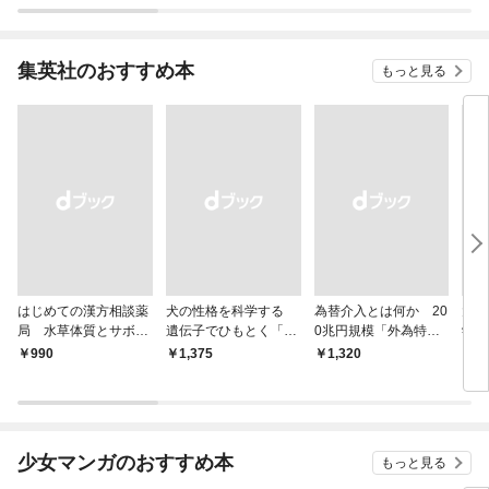
集英社のおすすめ本
もっと見る
はじめての漢方相談薬
犬の性格を科学する
為替介入とは何か 20
大江
局 水草体質とサボテ
遺伝子でひもとく「最
0兆円規模「外為特
学と
ン体質
良の友」の進化
会」が生まれた謎
から
￥990
￥1,375
￥1,320
￥1,
少女マンガのおすすめ本
もっと見る