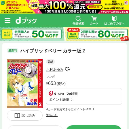
作品検索
カート
はじめての方へ
ハイブリッドベリー カラー版 2
最新刊
完結
小村あゆみ
マンガ
653
(税込)
5
pt
獲得
ポイント詳細
dカード利用でさらにポイント+2%
試し読み
返品不可