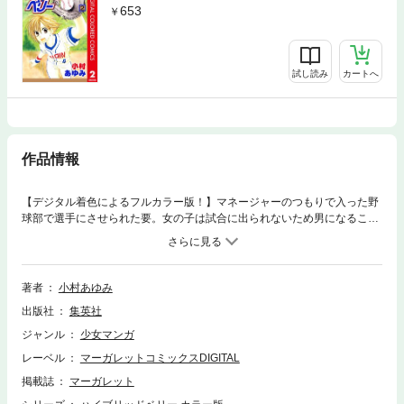
653
試し読み
カートへ
作品情報
【デジタル着色によるフルカラー版！】マネージャーのつもりで入った野
球部で選手にさせられた要。女の子は試合に出られないため男になること
に!? 大好きな杉崎からも男扱いされてしまい…。とまどいの中、試合が
始まる。
著者
小村あゆみ
出版社
集英社
ジャンル
少女マンガ
レーベル
マーガレットコミックスDIGITAL
掲載誌
マーガレット