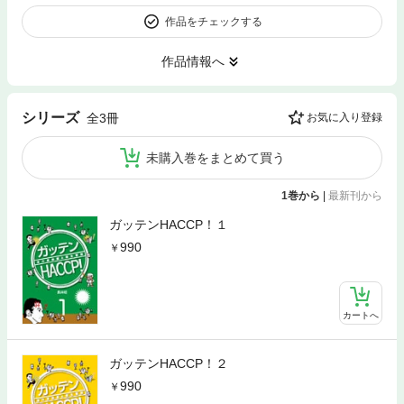
作品をチェックする
作品情報へ
シリーズ
全3冊
お気に入り登録
未購入巻をまとめて買う
1巻から
|
最新刊から
ガッテンHACCP！１
990
カートへ
ガッテンHACCP！２
990