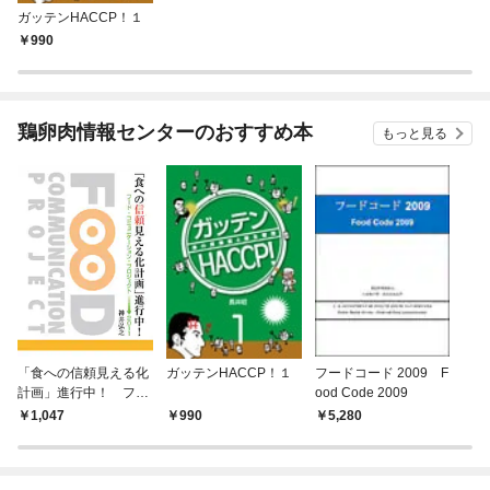
ガッテンHACCP！１
990
鶏卵肉情報センターのおすすめ本
もっと見る
「食への信頼見える化
ガッテンHACCP！１
フードコード 2009 F
計画」進行中！ フー
ood Code 2009
ド・コミュニケーショ
1,047
990
5,280
ン・プロジェクト→２
０１１