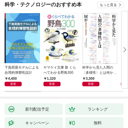
科学・テクノロジーのおすすめ本
もっと見る
下負荷面モデルによる
ヤマケイ文庫 新 くら
科学から見た人間の
イラ
合理的弾塑性設計
べてわかる野鳥300
〈多様性〉とは何か―
と古
―遺伝科学と疑似科学
4,400
1,320
3,300
6,
新着
新着
新着
新刊配信予定
ランキング
キャンペーン
無料