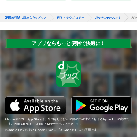
漫画無料試し読みならdブック
科学・テクノロジー
ガッテンHACCP！
ガッ
アプリならもっと便利で快適に！
Appleのロゴ、App Storeは、米国もしくはその他の国や地域におけるApple Inc.の商標で
す。App Storeは、Apple Inc.のサービスマークです。
Google Play および Google Play ロゴは Google LLC の商標です。