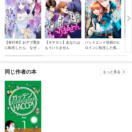
【単行本】おデブ悪女
【タテヨミ】あなたは
バッドエンド目前のヒ
【タ
に転生したら、なぜか
もういりません
ロインに転生した私、
リ〜
ラスボス王子様に執着
今世では恋愛するつも
されています
りがチートな兄が離し
てくれません！？@C
OMIC
同じ作者の本
もっと見る