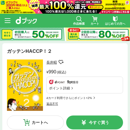
作品検索
カート
はじめての方へ
ガッテンHACCP！２
長井昭
990
(税込)
9
pt
獲得
ポイント詳細
dカード利用でさらにポイント+2%
返品不可
カートへ
今すぐ買う