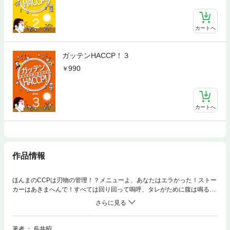
カートへ
ガッテンHACCP！３
990
カートへ
作品情報
ほんまのCCPは刃物の管理！？メニューよ、あなたはエラかった！ストー
カーはあきまへんで！すべては回り回って嗚呼、タレがために腹は鳴る！
3DKタコ焼き屋よ、どこへ行く！家の台所で宇宙食を食べちゃうぞ！ その
１～6絶体絶命！ 闘病編絶体要請！ 退院編お正月バンザイ！ 通院リハビリ
首は付いたか、桜はまだかいな編ながいあきらの真空飛び膝蹴り反省編
（2）
著者
長井昭